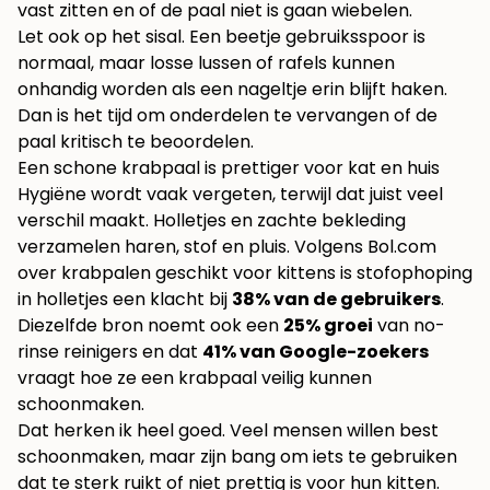
vast zitten en of de paal niet is gaan wiebelen.
Let ook op het sisal. Een beetje gebruiksspoor is
normaal, maar losse lussen of rafels kunnen
onhandig worden als een nageltje erin blijft haken.
Dan is het tijd om onderdelen te vervangen of de
paal kritisch te beoordelen.
Een schone krabpaal is prettiger voor kat en huis
Hygiëne wordt vaak vergeten, terwijl dat juist veel
verschil maakt. Holletjes en zachte bekleding
verzamelen haren, stof en pluis. Volgens
Bol.com
over krabpalen geschikt voor kittens
is stofophoping
in holletjes een klacht bij
38% van de gebruikers
.
Diezelfde bron noemt ook een
25% groei
van no-
rinse reinigers en dat
41% van Google-zoekers
vraagt hoe ze een krabpaal veilig kunnen
schoonmaken.
Dat herken ik heel goed. Veel mensen willen best
schoonmaken, maar zijn bang om iets te gebruiken
dat te sterk ruikt of niet prettig is voor hun kitten.