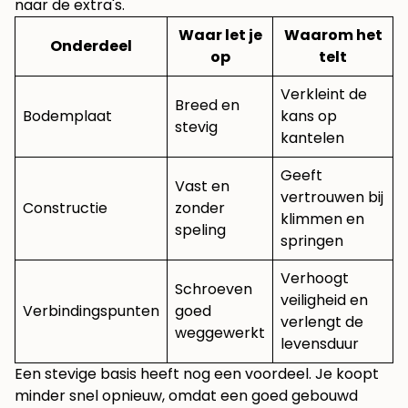
naar de extra's.
Waar let je
Waarom het
Onderdeel
op
telt
Verkleint de
Breed en
Bodemplaat
kans op
stevig
kantelen
Geeft
Vast en
vertrouwen bij
Constructie
zonder
klimmen en
speling
springen
Verhoogt
Schroeven
veiligheid en
Verbindingspunten
goed
verlengt de
weggewerkt
levensduur
Een stevige basis heeft nog een voordeel. Je koopt
minder snel opnieuw, omdat een goed gebouwd