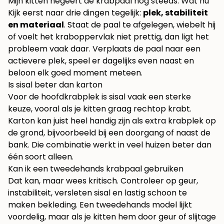
Mijn kitten negeert de krabpaal nog steeds. Wat nu
Kijk eerst naar drie dingen tegelijk:
plek, stabiliteit
en materiaal
. Staat de paal te afgelegen, wiebelt hij
of voelt het kraboppervlak niet prettig, dan ligt het
probleem vaak daar. Verplaats de paal naar een
actievere plek, speel er dagelijks even naast en
beloon elk goed moment meteen.
Is sisal beter dan karton
Voor de hoofdkrabplek is sisal vaak een sterke
keuze, vooral als je kitten graag rechtop krabt.
Karton kan juist heel handig zijn als extra krabplek op
de grond, bijvoorbeeld bij een doorgang of naast de
bank. Die combinatie werkt in veel huizen beter dan
één soort alleen.
Kan ik een tweedehands krabpaal gebruiken
Dat kan, maar wees kritisch. Controleer op geur,
instabiliteit, versleten sisal en lastig schoon te
maken bekleding. Een tweedehands model lijkt
voordelig, maar als je kitten hem door geur of slijtage