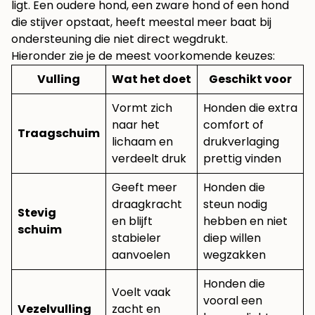
ligt. Een oudere hond, een zware hond of een hond
die stijver opstaat, heeft meestal meer baat bij
ondersteuning die niet direct wegdrukt.
Hieronder zie je de meest voorkomende keuzes:
Vulling
Wat het doet
Geschikt voor
Vormt zich
Honden die extra
naar het
comfort of
Traagschuim
lichaam en
drukverlaging
verdeelt druk
prettig vinden
Geeft meer
Honden die
draagkracht
steun nodig
Stevig
en blijft
hebben en niet
schuim
stabieler
diep willen
aanvoelen
wegzakken
Honden die
Voelt vaak
vooral een
Vezelvulling
zacht en