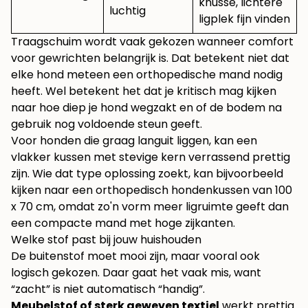
knusse, lichtere
luchtig
ligplek fijn vinden
Traagschuim wordt vaak gekozen wanneer comfort
voor gewrichten belangrijk is. Dat betekent niet dat
elke hond meteen een orthopedische mand nodig
heeft. Wel betekent het dat je kritisch mag kijken
naar hoe diep je hond wegzakt en of de bodem na
gebruik nog voldoende steun geeft.
Voor honden die graag languit liggen, kan een
vlakker kussen met stevige kern verrassend prettig
zijn. Wie dat type oplossing zoekt, kan bijvoorbeeld
kijken naar een
orthopedisch hondenkussen van 100
x 70 cm
, omdat zo'n vorm meer ligruimte geeft dan
een compacte mand met hoge zijkanten.
Welke stof past bij jouw huishouden
De buitenstof moet mooi zijn, maar vooral ook
logisch gekozen. Daar gaat het vaak mis, want
“zacht” is niet automatisch “handig”.
Meubelstof of sterk geweven textiel
werkt prettig