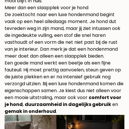
mooi blijft in huis.
Meer dan een slaapplek voor je hond
De zoektocht naar een luxe hondenmand begint
vaak op een heel alledaags moment. Je hond dut
tevreden weg in zijn mand, maar jij ziet intussen ook
de ingedeukte vulling, een stof die snel haren
vasthoudt of een vorm die net niet past bij de rust
van je interieur. Dan merk je dat een hondenmand
meer doet dan alleen een slaapplek bieden.
Een goede mand werkt een beetje als een fijne
fauteuil. Hij moet prettig aanvoelen, steun geven op
de juiste plekken en er na intensief gebruik nog
verzorgd uitzien. Bij een luxe hondenmand komen die
eigenschappen samen. Je kiest dus niet alleen voor
een mooie uitstraling, maar ook voor
comfort voor
je hond
,
duurzaamheid in dagelijks gebruik
en
gemak in onderhoud
.