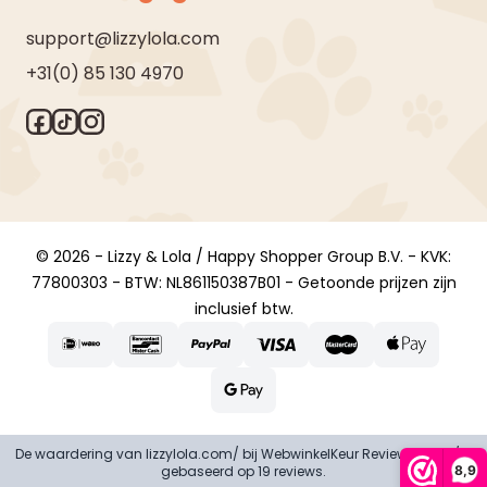
support@lizzylola.com
+31(0) 85 130 4970
© 2026 - Lizzy & Lola / Happy Shopper Group B.V. - KVK:
77800303 - BTW: NL861150387B01 - Getoonde prijzen zijn
inclusief btw.
De waardering van lizzylola.com/ bij
WebwinkelKeur Reviews
is 8.9/10
8,9
gebaseerd op 19 reviews.