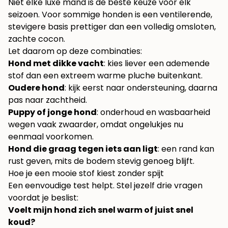
Niet elke luxe mand is de beste keuze voor elk
seizoen. Voor sommige honden is een ventilerende,
stevigere basis prettiger dan een volledig omsloten,
zachte cocon.
Let daarom op deze combinaties:
Hond met dikke vacht
: kies liever een ademende
stof dan een extreem warme pluche buitenkant.
Oudere hond
: kijk eerst naar ondersteuning, daarna
pas naar zachtheid.
Puppy of jonge hond
: onderhoud en wasbaarheid
wegen vaak zwaarder, omdat ongelukjes nu
eenmaal voorkomen.
Hond die graag tegen iets aan ligt
: een rand kan
rust geven, mits de bodem stevig genoeg blijft.
Hoe je een mooie stof kiest zonder spijt
Een eenvoudige test helpt. Stel jezelf drie vragen
voordat je beslist:
Voelt mijn hond zich snel warm of juist snel
koud?