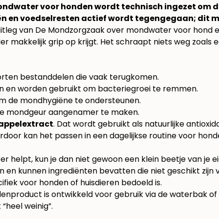
ndwater voor honden wordt technisch ingezet om de
n en voedselresten actief wordt tegengegaan; dit 
uitleg van De Mondzorgzaak over mondwater voor hond e
r makkelijk grip op krijgt. Het schraapt niets weg zoals
soorten bestanddelen die vaak terugkomen.
 en worden gebruikt om bacteriegroei te remmen.
om de mondhygiëne te ondersteunen.
 de mondgeur aangenamer te maken.
appelextract
. Dat wordt gebruikt als natuurlijke antiox
door kan het passen in een dagelijkse routine voor hond
r helpt, kun je dan niet gewoon een klein beetje van je e
en kunnen ingrediënten bevatten die niet geschikt zijn v
fiek voor honden of huisdieren bedoeld is.
ndenproduct is ontwikkeld voor gebruik via de waterbak of
 “heel weinig”.