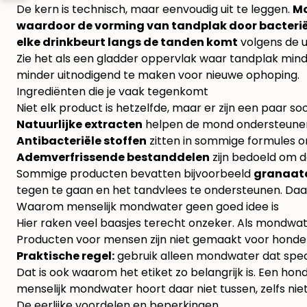
De kern is technisch, maar eenvoudig uit te leggen.
Mo
waardoor de vorming van tandplak door bacterië
elke drinkbeurt langs de tanden komt
volgens
de 
Zie het als een gladder oppervlak waar tandplak minde
minder uitnodigend te maken voor nieuwe ophoping.
Ingrediënten die je vaak tegenkomt
Niet elk product is hetzelfde, maar er zijn een paar 
Natuurlijke extracten
helpen de mond ondersteunen
Antibacteriële stoffen
zitten in sommige formules 
Ademverfrissende bestanddelen
zijn bedoeld om
Sommige producten bevatten bijvoorbeeld
granaat
tegen te gaan en het tandvlees te ondersteunen. Daar
Waarom menselijk mondwater geen goed idee is
Hier raken veel baasjes terecht onzeker. Als mondwate
Producten voor mensen zijn niet gemaakt voor honden 
Praktische regel:
gebruik alleen mondwater dat speci
Dat is ook waarom het etiket zo belangrijk is. Een ho
menselijk mondwater hoort daar niet tussen, zelfs niet
De eerlijke voordelen en beperkingen