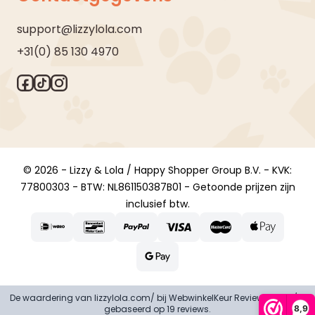
support@lizzylola.com
+31(0) 85 130 4970
© 2026 - Lizzy & Lola / Happy Shopper Group B.V. - KVK:
77800303 - BTW: NL861150387B01 - Getoonde prijzen zijn
inclusief btw.
De waardering van lizzylola.com/ bij
WebwinkelKeur Reviews
is 8.9/10
8,9
gebaseerd op 19 reviews.