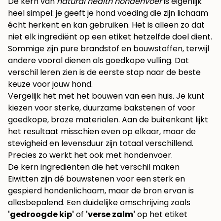
De kern van
natural health hondenvoer
is eigenlijk
heel simpel: je geeft je hond voeding die zijn lichaam
écht herkent en kan gebruiken. Het is alleen zo dat
niet elk ingrediënt op een etiket hetzelfde doel dient.
Sommige zijn pure brandstof en bouwstoffen, terwijl
andere vooral dienen als goedkope vulling. Dat
verschil leren zien is de eerste stap naar de beste
keuze voor jouw hond.
Vergelijk het met het bouwen van een huis. Je kunt
kiezen voor sterke, duurzame bakstenen of voor
goedkope, broze materialen. Aan de buitenkant lijkt
het resultaat misschien even op elkaar, maar de
stevigheid en levensduur zijn totaal verschillend.
Precies zo werkt het ook met hondenvoer.
De kern ingrediënten die het verschil maken
Eiwitten zijn dé bouwstenen voor een sterk en
gespierd hondenlichaam, maar de bron ervan is
allesbepalend. Een duidelijke omschrijving zoals
'gedroogde kip'
of
'verse zalm'
op het etiket