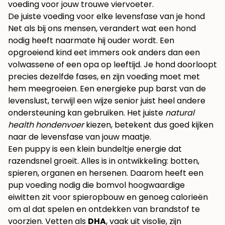
voeding voor jouw trouwe viervoeter.
De juiste voeding voor elke levensfase van je hond
Net als bij ons mensen, verandert wat een hond
nodig heeft naarmate hij ouder wordt. Een
opgroeiend kind eet immers ook anders dan een
volwassene of een opa op leeftijd. Je hond doorloopt
precies dezelfde fases, en zijn voeding moet met
hem meegroeien. Een energieke pup barst van de
levenslust, terwijl een wijze senior juist heel andere
ondersteuning kan gebruiken. Het juiste
natural
health hondenvoer
kiezen, betekent dus goed kijken
naar de levensfase van jouw maatje.
Een puppy is een klein bundeltje energie dat
razendsnel groeit. Alles is in ontwikkeling: botten,
spieren, organen en hersenen. Daarom heeft een
pup voeding nodig die bomvol hoogwaardige
eiwitten zit voor spieropbouw en genoeg calorieën
om al dat spelen en ontdekken van brandstof te
voorzien. Vetten als
DHA
, vaak uit visolie, zijn