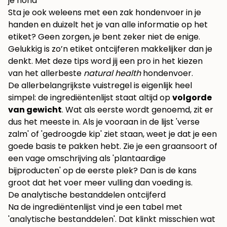
je hond
Sta je ook weleens met een zak hondenvoer in je
handen en duizelt het je van alle informatie op het
etiket? Geen zorgen, je bent zeker niet de enige.
Gelukkig is zo’n etiket ontcijferen makkelijker dan je
denkt. Met deze tips word jij een pro in het kiezen
van het allerbeste
natural health
hondenvoer.
De allerbelangrijkste vuistregel is eigenlijk heel
simpel: de ingrediëntenlijst staat altijd op
volgorde
van gewicht
. Wat als eerste wordt genoemd, zit er
dus het meeste in. Als je vooraan in de lijst 'verse
zalm' of 'gedroogde kip' ziet staan, weet je dat je een
goede basis te pakken hebt. Zie je een graansoort of
een vage omschrijving als 'plantaardige
bijproducten' op de eerste plek? Dan is de kans
groot dat het voer meer vulling dan voeding is.
De analytische bestanddelen ontcijferd
Na de ingrediëntenlijst vind je een tabel met
'analytische bestanddelen'. Dat klinkt misschien wat