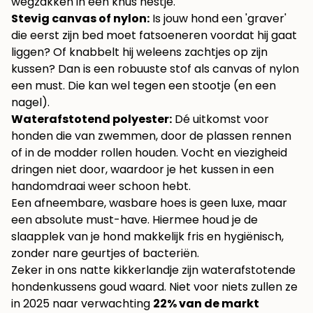
wegzakken in een knus nestje.
Stevig canvas of nylon:
Is jouw hond een 'graver'
die eerst zijn bed moet fatsoeneren voordat hij gaat
liggen? Of knabbelt hij weleens zachtjes op zijn
kussen? Dan is een robuuste stof als canvas of nylon
een must. Die kan wel tegen een stootje (en een
nagel).
Waterafstotend polyester:
Dé uitkomst voor
honden die van zwemmen, door de plassen rennen
of in de modder rollen houden. Vocht en viezigheid
dringen niet door, waardoor je het kussen in een
handomdraai weer schoon hebt.
Een afneembare, wasbare hoes is geen luxe, maar
een absolute must-have. Hiermee houd je de
slaapplek van je hond makkelijk fris en hygiënisch,
zonder nare geurtjes of bacteriën.
Zeker in ons natte kikkerlandje zijn waterafstotende
hondenkussens goud waard. Niet voor niets zullen ze
in 2025 naar verwachting
22% van de markt