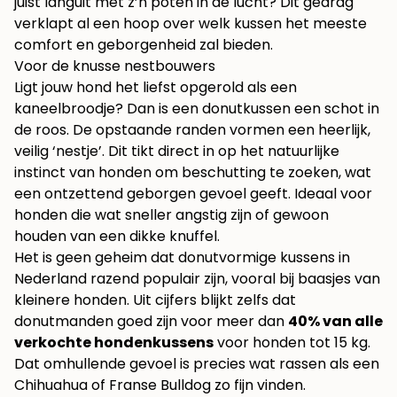
juist languit met z’n poten in de lucht? Dit gedrag
verklapt al een hoop over welk kussen het meeste
comfort en geborgenheid zal bieden.
Voor de knusse nestbouwers
Ligt jouw hond het liefst opgerold als een
kaneelbroodje? Dan is een donutkussen een schot in
de roos. De opstaande randen vormen een heerlijk,
veilig ‘nestje’. Dit tikt direct in op het natuurlijke
instinct van honden om beschutting te zoeken, wat
een ontzettend geborgen gevoel geeft. Ideaal voor
honden die wat sneller angstig zijn of gewoon
houden van een dikke knuffel.
Het is geen geheim dat donutvormige kussens in
Nederland razend populair zijn, vooral bij baasjes van
kleinere honden. Uit cijfers blijkt zelfs dat
donutmanden goed zijn voor meer dan
40% van alle
verkochte hondenkussens
voor honden tot 15 kg.
Dat omhullende gevoel is precies wat rassen als een
Chihuahua of Franse Bulldog zo fijn vinden.