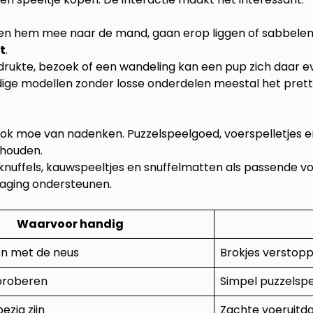
hem mee naar de mand, gaan erop liggen of sabbelen er 
t
.
a drukte, bezoek of een wandeling kan een pup zich daar 
oudige modellen zonder losse onderdelen meestal het pret
ook moe van nadenken. Puzzelspeelgoed, voerspelletjes en
lhouden.
uffels, kauwspeeltjes en snuffelmatten als passende vo
daging ondersteunen.
Waarvoor handig
en met de neus
Brokjes verstopp
proberen
Simpel puzzelspe
zig zijn
Zachte voeruitda