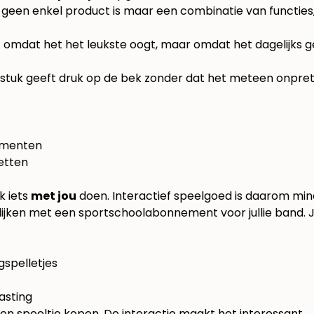
een enkel product is maar een combinatie van functies, z
 omdat het het leukste oogt, maar omdat het dagelijks geb
stuk geeft druk op de bek zonder dat het meteen onpretti
omenten
etten
ok iets
met jou
doen. Interactief speelgoed is daarom minde
gelijken met een sportschoolabonnement voor jullie band. 
gspelletjes
asting
n speeltje kopen. De interactie maakt het interessant.