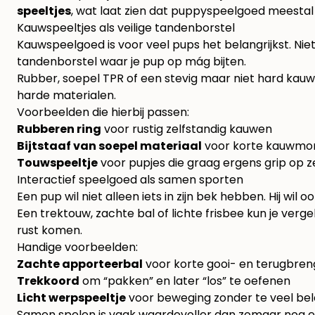
speeltjes
, wat laat zien dat puppyspeelgoed meestal g
Kauwspeeltjes als veilige tandenborstel
Kauwspeelgoed is voor veel pups het belangrijkst. Niet
tandenborstel waar je pup op mág bijten.
Rubber, soepel TPR of een stevig maar niet hard kauw
harde materialen.
Voorbeelden die hierbij passen:
Rubberen ring
voor rustig zelfstandig kauwen
Bijtstaaf van soepel materiaal
voor korte kauwm
Touwspeeltje
voor pupjes die graag ergens grip op z
Interactief speelgoed als samen sporten
Een pup wil niet alleen iets in zijn bek hebben. Hij wil o
Een trektouw, zachte bal of lichte frisbee kun je ver
rust komen.
Handige voorbeelden:
Zachte apporteerbal
voor korte gooi- en terugbren
Trekkoord
om “pakken” en later “los” te oefenen
Licht werpspeeltje
voor beweging zonder te veel bel
Samen spelen is vaak waardevoller dan zomaar nog ee