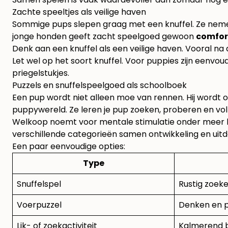
Zachte speeltjes als veilige haven
Sommige pups slepen graag met een knuffel. Ze nemen 
jonge honden geeft zacht speelgoed gewoon
comfor
Denk aan een knuffel als een veilige haven. Vooral n
Let wel op het soort knuffel. Voor puppies zijn eenv
priegelstukjes.
Puzzels en snuffelspeelgoed als schoolboek
Een pup wordt niet alleen moe van rennen. Hij wordt 
puppywereld. Ze leren je pup zoeken, proberen en vo
Welkoop noemt voor mentale stimulatie onder meer kn
verschillende categorieën samen ontwikkeling en uit
Een paar eenvoudige opties:
Type
Snuffelspel
Rustig zoek
Voerpuzzel
Denken en 
Lik- of zoekactiviteit
Kalmerend be