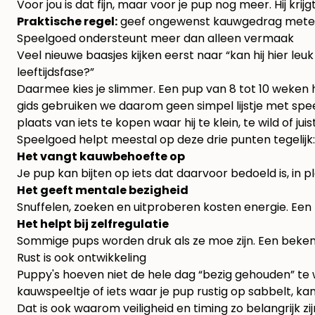
Voor jou is dat fijn, maar voor je pup nog meer. Hij krijgt
Praktische regel:
geef ongewenst kauwgedrag meteen e
Speelgoed ondersteunt meer dan alleen vermaak
Veel nieuwe baasjes kijken eerst naar “kan hij hier leu
leeftijdsfase?”
Daarmee kies je slimmer. Een pup van 8 tot 10 weken hee
gids gebruiken we daarom geen simpel lijstje met speel
plaats van iets te kopen waar hij te klein, te wild of juist
Speelgoed helpt meestal op deze drie punten tegelijk:
Het vangt kauwbehoefte op
Je pup kan bijten op iets dat daarvoor bedoeld is, in 
Het geeft mentale bezigheid
Snuffelen, zoeken en uitproberen kosten energie. Een
Het helpt bij zelfregulatie
Sommige pups worden druk als ze moe zijn. Een beke
Rust is ook ontwikkeling
Puppy's hoeven niet de hele dag “bezig gehouden” te 
kauwspeeltje of iets waar je pup rustig op sabbelt, ka
Dat is ook waarom veiligheid en timing zo belangrijk zi