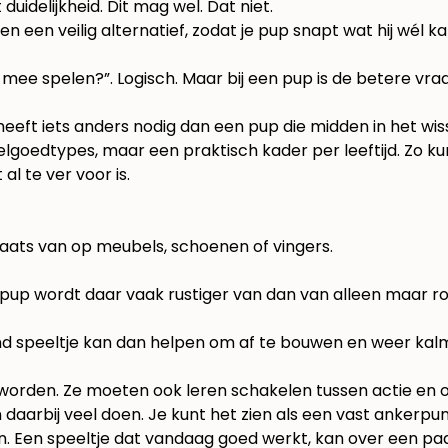
 duidelijkheid. Dit mag wel. Dat niet.
en veilig alternatief, zodat je pup snapt wat hij wél ka
k mee spelen?”. Logisch. Maar bij een pup is de betere vra
ft iets anders nodig dan een pup die midden in het wissele
goedtypes, maar een praktisch kader per leeftijd. Zo kun 
 al te ver voor is.
plaats van op meubels, schoenen of vingers.
 pup wordt daar vaak rustiger van dan van alleen maar r
nd speeltje kan dan helpen om af te bouwen en weer kal
worden. Ze moeten ook leren schakelen tussen actie en o
n daarbij veel doen. Je kunt het zien als een vast ankerpu
jn. Een speeltje dat vandaag goed werkt, kan over een paar