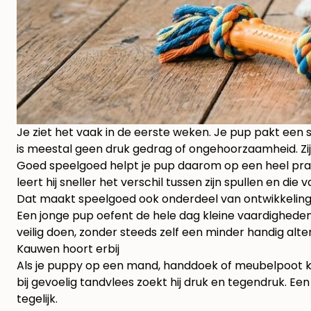
Je ziet het vaak in de eerste weken. Je pup pakt een sl
is meestal geen druk gedrag of ongehoorzaamheid. Zijn
Goed speelgoed helpt je pup daarom op een heel prak
leert hij sneller het verschil tussen zijn spullen en die v
Dat maakt speelgoed ook onderdeel van ontwikkeling
Een jonge pup oefent de hele dag kleine vaardigheden.
veilig doen, zonder steeds zelf een minder handig alter
Kauwen hoort erbij
Als je puppy op een mand, handdoek of meubelpoot ka
bij gevoelig tandvlees zoekt hij druk en tegendruk. Een
tegelijk.