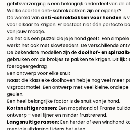
gebitsverzorging is een belangrijk onderdeel van de al
Welke soorten anti-schrokbakken zijn er eigenlijk?
De wereld van
anti-schrokbakken voor honden
is 
voor elkaar te krijgen. Er bestaat niet één perfecte 
van jouw maatje.
Zie het als een puzzel die je je hond geeft. Een simp
werkt het ook met slowfeeders. De verschillende ontw
De bekendste modellen zijn de
doolhof- en spiraal
gebruiken om de brokjes te pakken te krijgen. Dit lijk
foerageergedrag.
Een ontwerp voor elke snuit
Naast die klassieke doolhoven heb je nog veel meer 
visgraatmotief. Een ontwerp met veel kleine, ondiepe 
geulen.
Een heel belangrijke factor is de snuit van je hond.
Kortsnuitige rassen:
Een mopshond of Franse bulldog
ontwerp – veel fijner en minder frustrerend.
Langsnuitige rassen:
Een herder of een windhond kan
mentale uitdaging tijdens het eten.