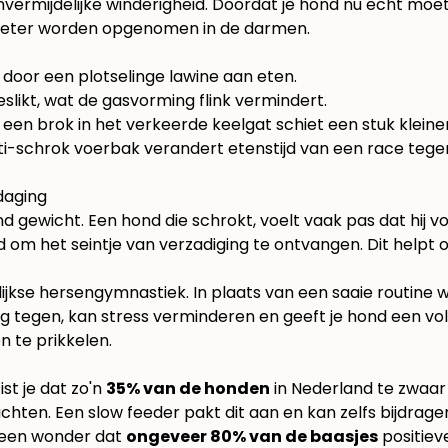
vermijdelijke winderigheid. Doordat je hond nu echt moet 
l beter worden opgenomen in de darmen.
door een plotselinge lawine aan eten.
slikt, wat de gasvorming flink vermindert.
 een brok in het verkeerde keelgat schiet een stuk kleiner
anti-schrok voerbak verandert etenstijd van een race tege
daging
gewicht. Een hond die schrokt, voelt vaak pas dat hij vol 
 tijd om het seintje van verzadiging te ontvangen. Dit he
jkse hersengymnastiek. In plaats van een saaie routine wo
 tegen, kan stress verminderen en geeft je hond een vold
n te prikkelen.
st je dat zo'n
35% van de honden
in Nederland te zwaar 
chten. Een slow feeder pakt dit aan en kan zelfs bijdrag
 geen wonder dat
ongeveer 80% van de baasjes
positiev