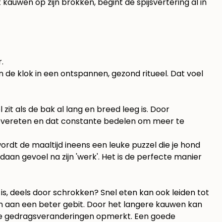
kauwen op zijn brokken, begint de spijsvertering al in
.
n de klok in een ontspannen, gezond ritueel. Dat voel
zit als de bak al lang en breed leeg is. Door
lpt overeten en dat constante bedelen om meer te
rdt de maaltijd ineens een leuke puzzel die je hond
aan gevoel na zijn 'werk'. Het is de perfecte manier
is, deels door schrokken? Snel eten kan ook leiden tot
en aan een beter gebit. Door het langere kauwen kan
e gedragsveranderingen opmerkt. Een goede