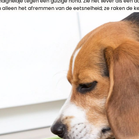
igheidje tegen een gulzige hond. Zie het liever als een d
 alleen het afremmen van de eetsnelheid; ze raken de kern