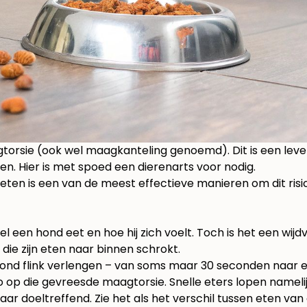
gtorsie (ook wel maagkanteling genoemd). Dit is een lev
. Hier is met spoed een dierenarts voor nodig.
en is een van de meest effectieve manieren om dit risico 
el een hond eet en hoe hij zich voelt. Toch is het een wij
ie zijn eten naar binnen schrokt.
hond flink verlengen – van soms maar 30 seconden naar een
co op die gevreesde maagtorsie. Snelle eters lopen nameli
maar doeltreffend. Zie het als het verschil tussen eten va