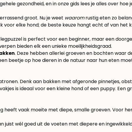
gehele gezondheid, en in onze gids lees je alles over hoe 
verrassend groot. Nu je weet
waarom
rustig eten zo belan
bak voor elke hond; de beste keuze hangt echt af van het 
ele legpuzzel is perfect voor een beginner, maar een door
erpen bieden elk een unieke moeilijkheidsgraad.
bakken
. Deze hebben allerlei groeven en bochten waar de
t een beetje op hoe dieren in de natuur naar hun eten moe
patronen. Denk aan bakken met afgeronde pinnetjes, obst
vakjes is ideaal voor een kleine hond of een puppy. Een 
 heeft vaak moeite met diepe, smalle groeven. Voor hen 
 juist wél goed uit de voeten met diepere en ingewikkel