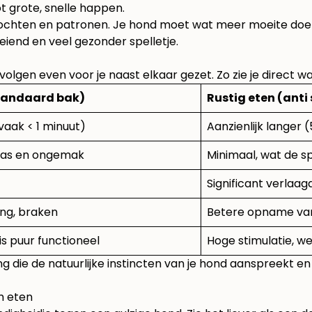
t grote, snelle happen.
bochten en patronen. Je hond moet wat meer moeite doen
iend en veel gezonder spelletje.
volgen even voor je naast elkaar gezet. Zo zie je direct w
tandaard bak)
Rustig eten (anti
vaak < 1 minuut)
Aanzienlijk langer 
t gas en ongemak
Minimaal, wat de s
Significant verlaag
ing, braken
Betere opname van
is puur functioneel
Hoge stimulatie, we
ing die de natuurlijke instincten van je hond aanspreekt e
m eten