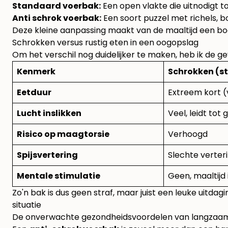
Standaard voerbak:
Een open vlakte die uitnodigt to
Anti schrok voerbak:
Een soort puzzel met richels, 
Deze kleine aanpassing maakt van de maaltijd een boe
Schrokken versus rustig eten in een oogopslag
Om het verschil nog duidelijker te maken, heb ik de ge
Kenmerk
Schrokken (s
Eetduur
Extreem kort (
Lucht inslikken
Veel, leidt to
Risico op maagtorsie
Verhoogd
Spijsvertering
Slechte verter
Mentale stimulatie
Geen, maaltijd 
Zo'n bak is dus geen straf, maar juist een leuke uitdag
situatie
De onverwachte gezondheidsvoordelen van langzaa