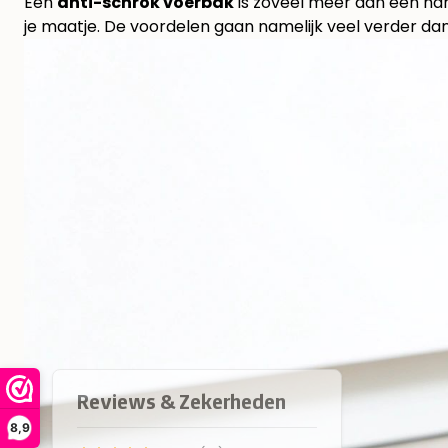
Een
anti-schrok voerbak
is zoveel meer dan een hand
je maatje. De voordelen gaan namelijk veel verder dan
8,9