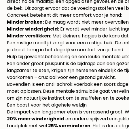
direct na de maaltijd, een opgeblazen gevoel, en de on
de bek. Dit zorgt ervoor dat de voedingsstoffen vee
Concreet betekent dit meer comfort voor je hond:
Minder braken:
De maag wordt niet meer overvallen 
Minder winderigheid:
Er wordt veel minder lucht inge
Minder verslikken:
Met kleinere hapjes is de kans dat
Een rustige maaltijd zorgt voor een rustige buik. De 
je direct terug in het dagelijkse comfort van je hond.
Hulp bij gewichtsbeheersing en een leuke mentale uit
Een ander groot pluspunt is de bijdrage aan een gezond 
langzamer te eten, krijgen zijn hersenen eindelijk de
voorkomen – cruciaal voor een gezond gewicht.
Bovendien is een anti-schrok voerbak een soort dageli
moet oplossen. Deze mentale stimulatie gaat verveling
om zijn natuurlijke instinct om te snuffelen en te zoeke
Een boost voor het algehele welzijn
De impact van langzamer eten is verrassend groot. Wi
20% meer winderigheid
en andere spijsverteringskla
tandplak met wel
25% verminderen
. Het is dan ook