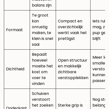
balans zijn
Te groot
kan
Compact en
Iets rui
onrustig
overzichtelijk
mag, zol
Formaat
maken, te
werkt vaak het
pup gef
klein is snel
prettigst
blijft
saai
Bepaalt
Meer la
hoeveel
Open structuur
smaller
moeite het
en makkelijk
Dichtheid
verstop
kost om
zichtbare
kunnen
voer te
verstopplekken
passend 
vinden
Schuiven
verstoort
Nog ste
het zoeken
Sterke grip is
belangrij
Onderkant