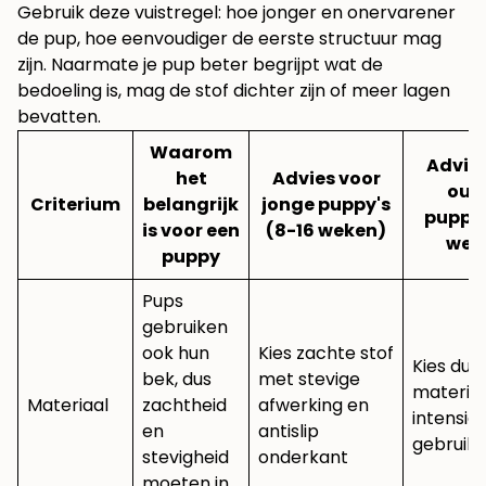
Gebruik deze vuistregel: hoe jonger en onervarener
de pup, hoe eenvoudiger de eerste structuur mag
zijn. Naarmate je pup beter begrijpt wat de
bedoeling is, mag de stof dichter zijn of meer lagen
bevatten.
Waarom
Advies
het
Advies voor
oud
Criterium
belangrijk
jonge puppy's
puppy'
is voor een
(8-16 weken)
wek
puppy
Pups
gebruiken
ook hun
Kies zachte stof
Kies du
bek, dus
met stevige
materiaa
Materiaal
zachtheid
afwerking en
intensie
en
antislip
gebruik
stevigheid
onderkant
moeten in