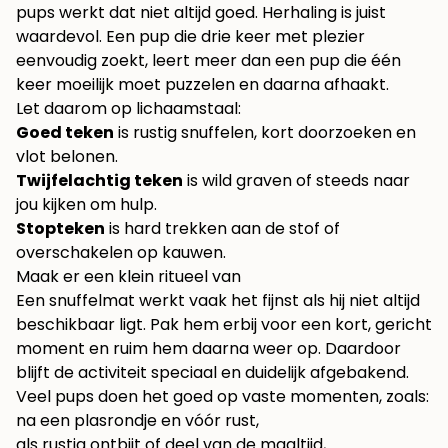
pups werkt dat niet altijd goed. Herhaling is juist
waardevol. Een pup die drie keer met plezier
eenvoudig zoekt, leert meer dan een pup die één
keer moeilijk moet puzzelen en daarna afhaakt.
Let daarom op lichaamstaal:
Goed teken
is rustig snuffelen, kort doorzoeken en
vlot belonen.
Twijfelachtig teken
is wild graven of steeds naar
jou kijken om hulp.
Stopteken
is hard trekken aan de stof of
overschakelen op kauwen.
Maak er een klein ritueel van
Een snuffelmat werkt vaak het fijnst als hij niet altijd
beschikbaar ligt. Pak hem erbij voor een kort, gericht
moment en ruim hem daarna weer op. Daardoor
blijft de activiteit speciaal en duidelijk afgebakend.
Veel pups doen het goed op vaste momenten, zoals:
na een plasrondje en vóór rust,
als rustig ontbijt of deel van de maaltijd,