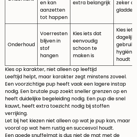
en kan
extra belangrijk
zeker o
aanzetten
gladde v
tot happen
Kies iets
Voerresten
Kies iets dat
dagelijks
blijven in
eenvoudig
Onderhoud
gebruik
stof
schoon te
hygiënis
hangen
maken is
houdt
Kies op karakter, niet alleen op leeftijd
Leeftijd helpt, maar karakter zegt minstens zoveel.
Een voorzichtige pup heeft vaak een lagere instap
nodig. Een brutale pup zoekt sneller grenzen op en
heeft duidelijke begeleiding nodig. Een pup die snel
kauwt, heeft extra toezicht nodig bij stoffen
verrijking.
Let bij het kiezen niet alleen op wat je pup kan, maar
vooral op wat hem rustig en succesvol houdt.
Een goede snuffelmat is dus niet de mat met de