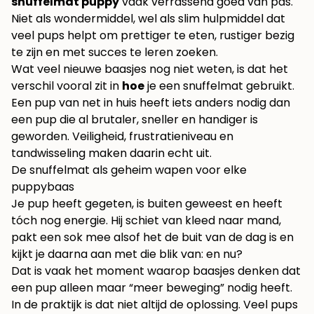
snuffelmat puppy
vaak verrassend goed van pas.
Niet als wondermiddel, wel als slim hulpmiddel dat
veel pups helpt om prettiger te eten, rustiger bezig
te zijn en met succes te leren zoeken.
Wat veel nieuwe baasjes nog niet weten, is dat het
verschil vooral zit in
hoe
je een snuffelmat gebruikt.
Een pup van net in huis heeft iets anders nodig dan
een pup die al brutaler, sneller en handiger is
geworden. Veiligheid, frustratieniveau en
tandwisseling maken daarin echt uit.
De snuffelmat als geheim wapen voor elke
puppybaas
Je pup heeft gegeten, is buiten geweest en heeft
tóch nog energie. Hij schiet van kleed naar mand,
pakt een sok mee alsof het de buit van de dag is en
kijkt je daarna aan met die blik van: en nu?
Dat is vaak het moment waarop baasjes denken dat
een pup alleen maar “meer beweging” nodig heeft.
In de praktijk is dat niet altijd de oplossing. Veel pups