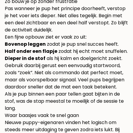
Zo bouw je op zonder frustratie
Pas wanneer je pup het principe doorheeft, verstop
je het voer iets dieper. Niet alles tegelijk. Begin met
een deel zichtbaar en een deel half verstopt. Zo blijft
de activiteit duidelijk.
Een fijne opbouw ziet er vaak zo uit:
Bovenop leggen
zodat je pup snel succes heeft.
Half onder een flapje
zodat hij echt moet snuffelen.
Dieper in de stof
als hij kalm en doelgericht zoekt.
Gebruik daarbij gerust een eenvoudig startwoord,
zoals “zoek”. Niet als commando dat perfect moet,
maar als voorspelbaar signaal. Veel pups begrijpen
daardoor sneller dat de mat een taak betekent.
Als je pup binnen een paar tellen gaat bijten in de
stof, was de stap meestal te moeilijk of de sessie te
lang.
Waar baasjes vaak te snel gaan
Nieuwe puppy-eigenaren vinden het logisch om
steeds meer uitdaging te geven zodra iets lukt. Bij