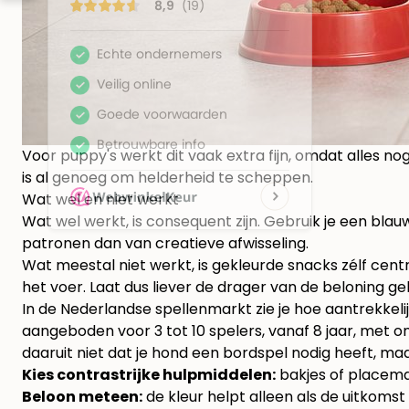
Voor puppy's werkt dit vaak extra fijn, omdat alles no
is al genoeg om helderheid te scheppen.
Wat wel en niet werkt
Wat wel werkt, is consequent zijn. Gebruik je een b
patronen dan van creatieve afwisseling.
Wat meestal niet werkt, is gekleurde snacks zélf ce
het voer. Laat dus liever de drager van de beloning ge
In de Nederlandse spellenmarkt zie je hoe aantrekkelij
aangeboden voor 3 tot 10 spelers, vanaf 8 jaar, met o
daaruit niet dat je hond een bordspel nodig heeft, maar
Kies contrastrijke hulpmiddelen:
bakjes of placemat
Beloon meteen:
de kleur helpt alleen als de uitkomst 