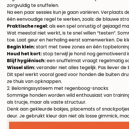
zorgvuldig te snuffelen.
Na een paar sessies kun je gaan variëren. Verplaats d
één eenvoudige regel te werken, zoals: de blauwe stro
Praktische regel:
als een spel onrustig of gejaagd maa
Wat meestal niet werkt, is te snel willen “testen”. S
toe. Laat geur en herhaling eerst samenwerken. De k
Begin klein:
start met twee zones en één topbeloning
Houd het kort:
stop terwijl je hond nog gemotiveerd is
Blijf hygiënisch:
een snuffelmat vraagt regelmatig sc
Wissel slim:
verander niet alles tegelijk. Pas liever d
Dit spel werkt vooral goed voor honden die buiten druk
ze thuis van opknappen.
2. Beloningssysteem met regenboog-snacks
Sommige honden worden wild enthousiast van training, 
als trucje, maar als vaste structuur.
Denk aan gekleurde bakjes, placemats of snackpotjes d
deur. Je gebruikt kleur dan niet als losse gimmick, ma