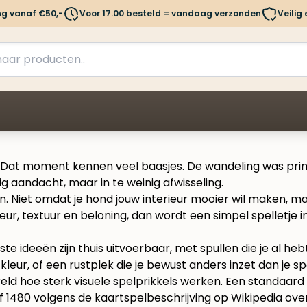
ng vanaf €50,-
Voor 17.00 besteld = vandaag verzonden
Veilig
t? Dat moment kennen veel baasjes. De wandeling was prima,
ig aandacht, maar in te weinig afwisseling.
. Niet omdat je hond jouw interieur mooier wil maken, m
eur, textuur en beloning, dan wordt een simpel spelletje
este ideeën zijn thuis uitvoerbaar, met spullen die je al h
leur, of een rustplek die je bewust anders inzet dan je sp
ld hoe sterk visuele spelprikkels werken. Een standaard k
 1480 volgens de kaartspelbeschrijving op
Wikipedia ove