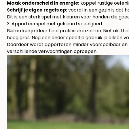
Maak onderscheid in energie:
koppel rustige oefeni
Schrijf je eigen regels op:
vooral in een gezin is dat 
Dit is een sterk spel met kleuren voor honden die g
3. Apporteerspel met gekleurd speelgoed
Buiten kun je kleur heel praktisch inzetten. Niet als 
hoog gras. Nog een ander speeltje gebruik je alleen vo
Daardoor wordt apporteren minder voorspelbaar en juis
verschillende verwachtingen oproepen.