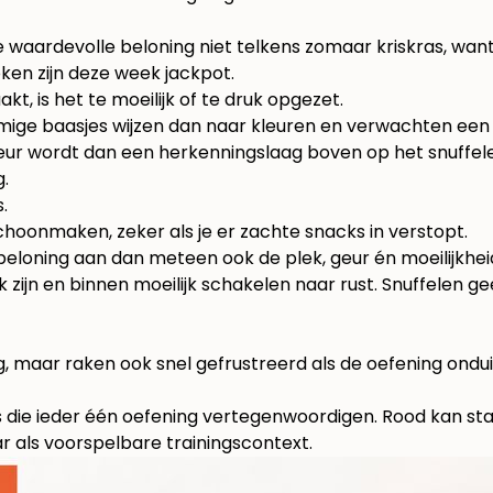
e waardevolle beloning niet telkens zomaar kriskras, want
ken zijn deze week jackpot.
kt, is het te moeilijk of te druk opgezet.
ommige baasjes wijzen dan naar kleuren en verwachten een
leur wordt dan een herkenningslaag boven op het snuffel
.
.
hoonmaken, zeker als je er zachte snacks in verstopt.
e beloning aan dan meteen ook de plek, geur én moeilijkhei
 zijn en binnen moeilijk schakelen naar rust. Snuffelen g
maar raken ook snel gefrustreerd als de oefening onduide
ie ieder één oefening vertegenwoordigen. Rood kan staan 
ar als voorspelbare trainingscontext.