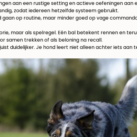
ngen aan een rustige setting en actieve oefeningen aan e
handig, zodat iedereen hetzelfde systeem gebruikt.
oed gaan op routine, maar minder goed op vage commando
theorie, maar als spelregel. Eén bal betekent rennen en t
or samen trekken of als beloning na recall.
t duidelijker. Je hond leert niet alleen achter iets aan 