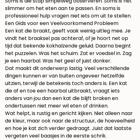
Soms is die stap simpelweg observeren. Soms is het
slimmer om het eten aan te passen. En soms is
professioneel hulp vragen niet iets om uit te stellen.
Een Gids voor een Veelvoorkomend Probleem
Een kat die braakt, geeft vaak weinig uitleg mee. Je
vindt het braaksel pas achteraf, of je hoort net op
tijd dat bekende kokhalzende geluid. Daarna begint
het puzzelen. Was het schuim. Zat er voedsel in. Zag
je een haarbal. Was het geel of juist donker.
Dat maakt dit onderwerp lastig. Veel verschillende
dingen kunnen er van buiten ongeveer hetzelfde
uitzien, terwijl de betekenis toch anders is. Een kat
die af en toe een haarbal uitbraakt, vraagt iets
anders van jou dan een kat die blijft braken en
ondertussen niet meer wil eten of drinken.
Wat helpt, is rustig en gericht kijken. Niet alleen naar
de kleur, maar ook naar de structuur, de hoeveelheid
en hoe je kat zich verder gedraagt. Juist dat laatste
vergeten veel baasjes in de eerste schrik.