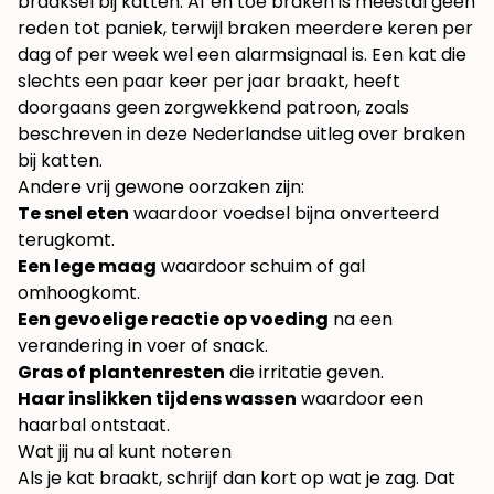
braaksel bij katten. Af en toe braken is meestal geen
reden tot paniek, terwijl braken meerdere keren per
dag of per week wel een alarmsignaal is. Een kat die
slechts een paar keer per jaar braakt, heeft
doorgaans geen zorgwekkend patroon, zoals
beschreven in deze
Nederlandse uitleg over braken
bij katten
.
Andere vrij gewone oorzaken zijn:
Te snel eten
waardoor voedsel bijna onverteerd
terugkomt.
Een lege maag
waardoor schuim of gal
omhoogkomt.
Een gevoelige reactie op voeding
na een
verandering in voer of snack.
Gras of plantenresten
die irritatie geven.
Haar inslikken tijdens wassen
waardoor een
haarbal ontstaat.
Wat jij nu al kunt noteren
Als je kat braakt, schrijf dan kort op wat je zag. Dat