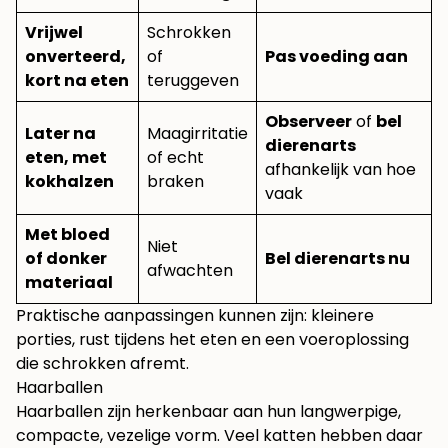
Vrijwel
Schrokken
onverteerd,
of
Pas voeding aan
kort na eten
teruggeven
Observeer
of
bel
Later na
Maagirritatie
dierenarts
eten, met
of echt
afhankelijk van hoe
kokhalzen
braken
vaak
Met bloed
Niet
of donker
Bel dierenarts nu
afwachten
materiaal
Praktische aanpassingen kunnen zijn: kleinere
porties, rust tijdens het eten en een voeroplossing
die schrokken afremt.
Haarballen
Haarballen zijn herkenbaar aan hun langwerpige,
compacte, vezelige vorm. Veel katten hebben daar