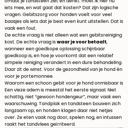
omdat je tandsteen ziet en denkt: moet ik hier nú
iets mee, en wat gaat dat kosten? Dat zijn logische
vragen. Gebitszorg voor honden voelt voor veel
baasjes als iets dat je best even kunt uitstellen. Dat is
vaak een fout.
De echte vraag is niet alleen wat een gebitsreiniging
kost. De echte vraag is
waar je voor betaalt
,
wanneer een goedkope oplossing schijnbaar
goedkoop is, en hoe je voorkomt dat een relatief
simpele reiniging verandert in een dure behandeling.
Daar zit de winst. Voor de gezondheid van je hond én
voor je portemonnee.
Waarom een schoon gebit voor je hond onmisbaar is
Een vieze adem is meestal het eerste signaal. Niet
schattig, niet “gewoon hondengeur”, maar vaak een
waarschuwing. Tandplak en tandsteen bouwen zich
langzaam op, en honden klagen daar niet netjes
over. Ze eten vaak nog door, spelen nog, en intussen
raakt het tandvlees geïrriteerd.