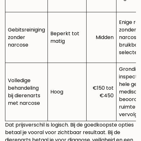
Enige rei
Gebitsreiniging
zonder v
Beperkt tot
zonder
Midden
narcose
matig
narcose
bruikbaar
selecte
Grondige 
inspecti
Volledige
hele gebi
behandeling
€150 tot
Hoog
medisch
bij dierenarts
€450
beoordel
met narcose
ruimte v
vervolgb
Dat prijsverschil is logisch. Bij de goedkoopste opties
betaal je vooral voor zichtbaar resultaat. Bij de
dierenarts betaal je voor diagnose, veiligheid en een