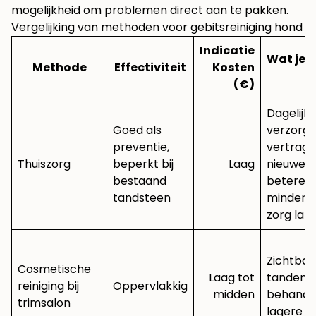
mogelijkheid om problemen direct aan te pakken.
Vergelijking van methoden voor gebitsreiniging hond
Indicatie
Wat je v
Methode
Effectiviteit
Kosten
k
(€)
Dagelijk
Goed als
verzorgi
preventie,
vertragi
Thuiszorg
beperkt bij
Laag
nieuwe a
bestaand
betere k
tandsteen
minder i
zorg late
Zichtbaa
Cosmetische
Laag tot
tanden, 
reiniging bij
Oppervlakkig
midden
behandel
trimsalon
lagere in