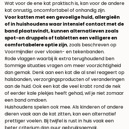
Wat voor de ene kat praktisch is, kan voor de andere
kat onrustig, oncomfortabel of onhandig zijn.
Voor katten met een gevoelige huid, allergieën
of in huishoudens waar intensief contact met de
band plaatsvindt, kunnen alternatieven zoals
spot-on druppels of tabletten een veiligere en
comfortabelere optie zijn
, zoals beschreven op
Voormijndier over vlooien- en tekenbanden
.
Rode vlaggen waarbij ik extra terughoudend ben
Sommige situaties vragen om meer voorzichtigheid
dan gemak. Denk aan een kat die al snel reageert op
halsbanden, verzorgingsproducten of veranderingen
aan de huid. Ook een kat die veel krabt rond de nek
of eerder kale plekjes heeft gehad, wil je niet zomaar
een band omdoen.
Huishoudens spelen ook mee. Als kinderen of andere
dieren vaak aan de kat zitten, kan een alternatief
prettiger voelen. Bij twijfel is rust in huis vaak een
beter criterium dan puur gebruiksgemak.