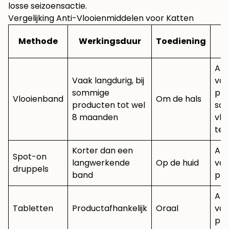
losse seizoensactie.
Vergelijking Anti-Vlooienmiddelen voor Katten
W
Methode
Werkingsduur
Toediening
T
Afh
Vaak langdurig, bij
va
sommige
pro
Vlooienband
Om de hals
producten tot wel
so
8 maanden
vlo
tek
Korter dan een
Afh
Spot-on
langwerkende
Op de huid
va
druppels
band
pro
Afh
Tabletten
Productafhankelijk
Oraal
va
pro