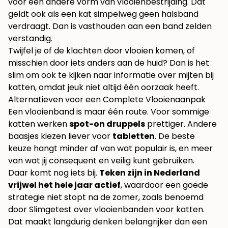
voor een andere vorm van vlooienbestrijding. Dat
geldt ook als een kat simpelweg geen halsband
verdraagt. Dan is vasthouden aan een band zelden
verstandig.
Twijfel je of de klachten door vlooien komen, of
misschien door iets anders aan de huid? Dan is het
slim om ook te kijken naar informatie over
mijten bij
katten
, omdat jeuk niet altijd één oorzaak heeft.
Alternatieven voor een Complete Vlooienaanpak
Een vlooienband is maar één route. Voor sommige
katten werken
spot-on druppels
prettiger. Andere
baasjes kiezen liever voor
tabletten
. De beste
keuze hangt minder af van wat populair is, en meer
van wat jij consequent en veilig kunt gebruiken.
Daar komt nog iets bij.
Teken zijn in Nederland
vrijwel het hele jaar actief
, waardoor een goede
strategie niet stopt na de zomer, zoals benoemd
door
Slimgetest over vlooienbanden voor katten
.
Dat maakt langdurig denken belangrijker dan een