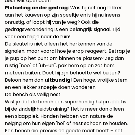
deur wilt opendoen.
Plotseling ander gedrag:
Was hij net nog lekker
aan het kauwen op zijn speeltje en is hij nu ineens
onrustig, of loopt hij van je weg? Ook die
gedragsverandering is een belangrijk signaal. Tijd
voor een tripje naar de tuin!
De sleutel is niet alleen het herkennen van de
signalen, maar vooral hoe je erop reageert. Betrap je
je pup op het punt om binnen te plassen? Zeg dan
rustig "nee" of "uh-uh", pak hem op en zet hem
meteen buiten. Doet hij zijn behoefte wél buiten?
Beloon hem dan
uitbundig
! Een hoge, vrolijke stem
en een lekker snoepje doen wonderen.
De bench als veilig nest
Wist je dat de bench een superhandig hulpmiddel is
bij de zindelijkheidstraining? Het is meer dan alleen
een slaapplek. Honden hebben van nature de
neiging om hun eigen 'hol' of nest schoon te houden.
Een bench die precies de goede maat heeft – net