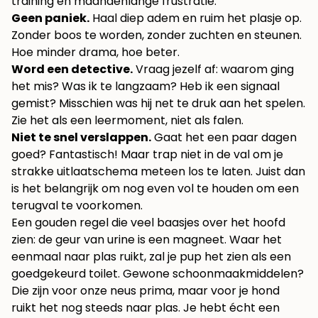
training en maandenlange frustratie.
Geen paniek.
Haal diep adem en ruim het plasje op.
Zonder boos te worden, zonder zuchten en steunen.
Hoe minder drama, hoe beter.
Word een detective.
Vraag jezelf af: waarom ging
het mis? Was ik te langzaam? Heb ik een signaal
gemist? Misschien was hij net te druk aan het spelen.
Zie het als een leermoment, niet als falen.
Niet te snel verslappen.
Gaat het een paar dagen
goed? Fantastisch! Maar trap niet in de val om je
strakke uitlaatschema meteen los te laten. Juist dan
is het belangrijk om nog even vol te houden om een
terugval te voorkomen.
Een gouden regel die veel baasjes over het hoofd
zien: de geur van urine is een magneet. Waar het
eenmaal naar plas ruikt, zal je pup het zien als een
goedgekeurd toilet. Gewone schoonmaakmiddelen?
Die zijn voor onze neus prima, maar voor je hond
ruikt het nog steeds naar plas. Je hebt écht een