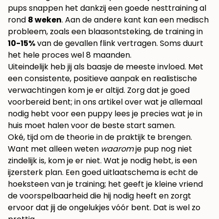
pups snappen het dankzij een goede nesttraining al
rond
8 weken
. Aan de andere kant kan een medisch
probleem, zoals een blaasontsteking, de training in
10-15%
van de gevallen flink vertragen. Soms duurt
het hele proces wel 8 maanden.
Uiteindelijk heb jij als baasje de meeste invloed. Met
een consistente, positieve aanpak en realistische
verwachtingen kom je er altijd. Zorg dat je goed
voorbereid bent; in ons artikel over
wat je allemaal
nodig hebt voor een puppy
lees je precies wat je in
huis moet halen voor de beste start samen.
Oké, tijd om de theorie in de praktijk te brengen.
Want met alleen weten
waarom
je pup nog niet
zindelijk is, kom je er niet. Wat je nodig hebt, is een
ijzersterk plan. Een goed uitlaatschema is echt de
hoeksteen van je training; het geeft je kleine vriend
de voorspelbaarheid die hij nodig heeft en zorgt
ervoor dat jij de ongelukjes vóór bent. Dat is wel zo