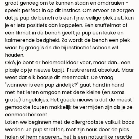
groot genoeg om te kunnen staan en omdraaien –
speelt perfect in op dit instinct. Om ervoor te zorgen
dat je pup de bench als een fijne, veilige plek ziet, kun
je er iets positiefs aan koppelen. Een snuffelmat of
een likmat in de bench geeft je pup een leuke en
kalmerende bezigheid. Zo wordt de bench een plek
waar hij graag is én die hij instinctief schoon wil
houden.
Oké, je bent er helemaal klaar voor, maar dan… een
plasje op je nieuwe tapijt. Frustrerend, absoluut. Maar
weet dat elk baasje dit meemaakt. De vraag
"wanneer is een pup zindelijk?" gaat hand in hand
met het leren omgaan met deze kleine (en soms
grote) ongelukjes. Het goede nieuws is dat de meest
gemaakte fouten makkelijk te vermijden zijn als je ze
eenmaal herkent.
Laten we beginnen met de allergrootste valkuil: boos
worden. Je pup straffen, met zijn neus door de plas
halen of hem negeren… het is een natuurlijke reactie