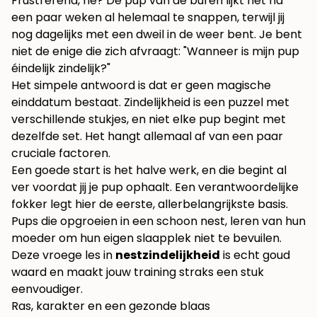
Frustrerend, hè? De pup van de buren lijkt het na
een paar weken al helemaal te snappen, terwijl jij
nog dagelijks met een dweil in de weer bent. Je bent
niet de enige die zich afvraagt: "Wanneer is mijn pup
éindelijk zindelijk?"
Het simpele antwoord is dat er geen magische
einddatum bestaat. Zindelijkheid is een puzzel met
verschillende stukjes, en niet elke pup begint met
dezelfde set. Het hangt allemaal af van een paar
cruciale factoren.
Een goede start is het halve werk, en die begint al
ver voordat jij je pup ophaalt. Een verantwoordelijke
fokker legt hier de eerste, allerbelangrijkste basis.
Pups die opgroeien in een schoon nest, leren van hun
moeder om hun eigen slaapplek niet te bevuilen.
Deze vroege les in
nestzindelijkheid
is echt goud
waard en maakt jouw training straks een stuk
eenvoudiger.
Ras, karakter en een gezonde blaas