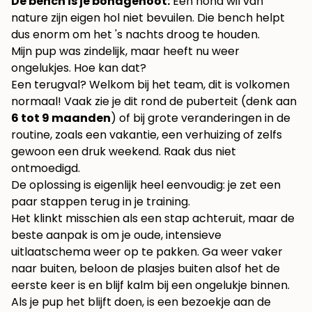
De bench is je bondgenoot:
Een hond wil van
nature zijn eigen hol niet bevuilen. Die bench helpt
dus enorm om het 's nachts droog te houden.
Mijn pup was zindelijk, maar heeft nu weer
ongelukjes. Hoe kan dat?
Een terugval? Welkom bij het team, dit is volkomen
normaal! Vaak zie je dit rond de puberteit (denk aan
6 tot 9 maanden
) of bij grote veranderingen in de
routine, zoals een vakantie, een verhuizing of zelfs
gewoon een druk weekend. Raak dus niet
ontmoedigd.
De oplossing is eigenlijk heel eenvoudig: je zet een
paar stappen terug in je training.
Het klinkt misschien als een stap achteruit, maar de
beste aanpak is om je oude, intensieve
uitlaatschema weer op te pakken. Ga weer vaker
naar buiten, beloon de plasjes buiten alsof het de
eerste keer is en blijf kalm bij een ongelukje binnen.
Als je pup het blijft doen, is een bezoekje aan de