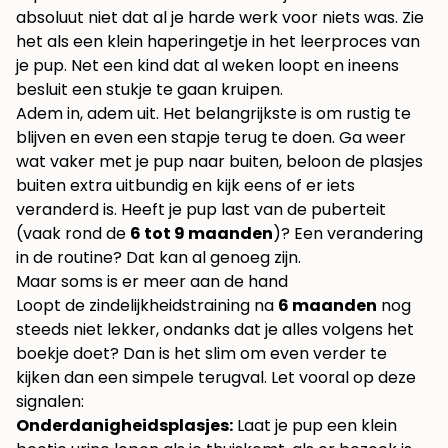
absoluut niet dat al je harde werk voor niets was. Zie
het als een klein haperingetje in het leerproces van
je pup. Net een kind dat al weken loopt en ineens
besluit een stukje te gaan kruipen.
Adem in, adem uit. Het belangrijkste is om rustig te
blijven en even een stapje terug te doen. Ga weer
wat vaker met je pup naar buiten, beloon de plasjes
buiten extra uitbundig en kijk eens of er iets
veranderd is. Heeft je pup last van de puberteit
(vaak rond de
6 tot 9 maanden
)? Een verandering
in de routine? Dat kan al genoeg zijn.
Maar soms is er meer aan de hand
Loopt de zindelijkheidstraining na
6 maanden
nog
steeds niet lekker, ondanks dat je alles volgens het
boekje doet? Dan is het slim om even verder te
kijken dan een simpele terugval. Let vooral op deze
signalen:
Onderdanigheidsplasjes:
Laat je pup een klein