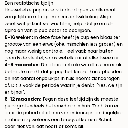
Een realistische tijdlijn
Hoewel elke pup anders is, doorlopen ze allemaal
vergelijkbare stappen in hun ontwikkeling. Als je
weet wat je kunt verwachten, helpt dat je om de
signalen van je pup beter te begrijpen.
8-16 weken:
In deze fase heeft je pup een blaas ter
grootte van een erwt (oké, misschien iets groter) en
nog maar weinig controle. Heel vaak naar buiten
gaan is de sleutel, soms wel elk uur of elke twee uur.
4-6 maanden:
De blaascontrole wordt nu een stuk
beter. Je merkt dat je pup het langer kan ophouden
en het aantal ongelukjes in huis neemt zienderogen
af. Dit is vaak de periode waarin je denkt: "Yes, we zijn
er bijna!".
6-12 maanden:
Tegen deze leeftijd zijn de meeste
pups grotendeels betrouwbaar in huis. Toch kan er
door de puberteit of een verandering in de dagelijkse
routine nog weleens een terugval komen. Schrik
daar niet van, dat hoort er soms bij.