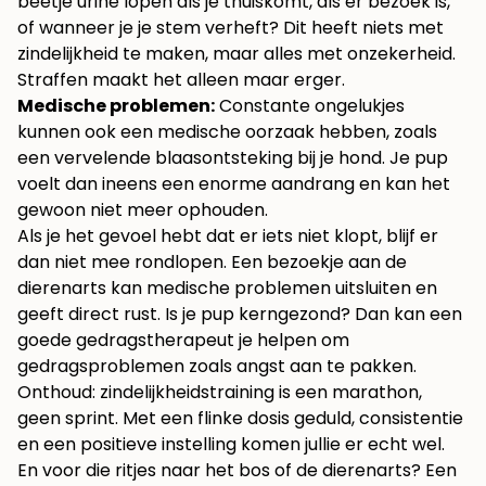
beetje urine lopen als je thuiskomt, als er bezoek is,
of wanneer je je stem verheft? Dit heeft niets met
zindelijkheid te maken, maar alles met onzekerheid.
Straffen maakt het alleen maar erger.
Medische problemen:
Constante ongelukjes
kunnen ook een medische oorzaak hebben, zoals
een vervelende
blaasontsteking bij je hond
. Je pup
voelt dan ineens een enorme aandrang en kan het
gewoon niet meer ophouden.
Als je het gevoel hebt dat er iets niet klopt, blijf er
dan niet mee rondlopen. Een bezoekje aan de
dierenarts kan medische problemen uitsluiten en
geeft direct rust. Is je pup kerngezond? Dan kan een
goede gedragstherapeut je helpen om
gedragsproblemen zoals angst aan te pakken.
Onthoud: zindelijkheidstraining is een marathon,
geen sprint. Met een flinke dosis geduld, consistentie
en een positieve instelling komen jullie er echt wel.
En voor die ritjes naar het bos of de dierenarts? Een