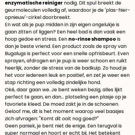
enzymatische reiniger
nodig. Dit spul breekt de
geurmoleculen volledig af, waardoor je de 'plas-hier-
opnieuw'-cirkel doorbreekt.
En wat als je pup midden in zijn eigen ongelukje is
gaan zitten of liggen? Een heel bad is dan vaak een
hoop gedoe en stress. Een
no-rinse shampoo
is
dan je beste vriend. Een product zoals de spray van
Bugalugs is perfect voor een snelle opfrisbeurt. Even
sprayen, afdrogen en je pup is weer schoon en ruikt
heerlijk, zonder de stress van de badkuip. Zo houd je
het voor iedereen leuk en positief, en zet je weer een
stap richting een volledig zindelijke hond.
Oké, daar gaan we. Je bent weken bezig, alles lijkt
perfect te gaan, en dan… plotseling een plasje op je
favoriete kleed. De moed zakt je in de schoenen.
Geloof me, dit is het moment waarop veel baasjes
zich afvragen: "Komt dit ooit nog goed?"
Geen paniek, je bent niet de enige. Een terugval is
super normaal en hoort er echt bij. Het betekent