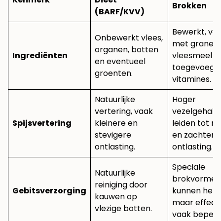
Brokken
(BARF/KVV)
Bewerkt, va
Onbewerkt vlees,
met granen,
organen, botten
Ingrediënten
vleesmeel e
en eventueel
toegevoegd
groenten.
vitamines.
Natuurlijke
Hoger
vertering, vaak
vezelgehalte
Spijsvertering
kleinere en
leiden tot m
stevigere
en zachtere
ontlasting.
ontlasting.
Speciale
Natuurlijke
brokvormen
reiniging door
Gebitsverzorging
kunnen help
kauwen op
maar effect 
vlezige botten.
vaak beperk