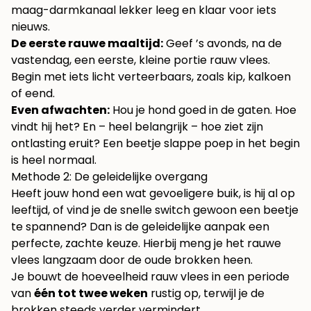
maag-darmkanaal lekker leeg en klaar voor iets
nieuws.
De eerste rauwe maaltijd:
Geef ’s avonds, na de
vastendag, een eerste, kleine portie rauw vlees.
Begin met iets licht verteerbaars, zoals kip, kalkoen
of eend.
Even afwachten:
Hou je hond goed in de gaten. Hoe
vindt hij het? En – heel belangrijk – hoe ziet zijn
ontlasting eruit? Een beetje slappe poep in het begin
is heel normaal.
Methode 2: De geleidelijke overgang
Heeft jouw hond een wat gevoeligere buik, is hij al op
leeftijd, of vind je de snelle switch gewoon een beetje
te spannend? Dan is de geleidelijke aanpak een
perfecte, zachte keuze. Hierbij meng je het rauwe
vlees langzaam door de oude brokken heen.
Je bouwt de hoeveelheid rauw vlees in een periode
van
één tot twee weken
rustig op, terwijl je de
brokken steeds verder vermindert.