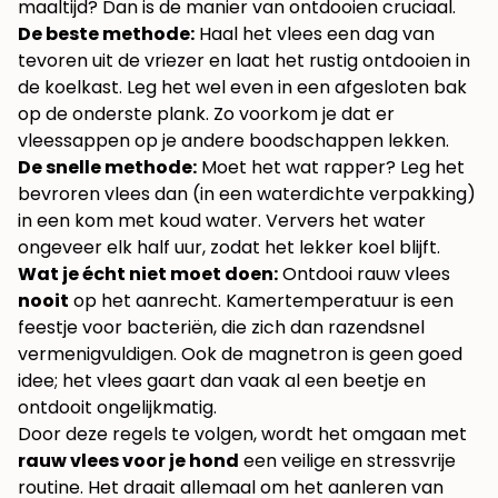
maaltijd? Dan is de manier van ontdooien cruciaal.
De beste methode:
Haal het vlees een dag van
tevoren uit de vriezer en laat het rustig ontdooien in
de koelkast. Leg het wel even in een afgesloten bak
op de onderste plank. Zo voorkom je dat er
vleessappen op je andere boodschappen lekken.
De snelle methode:
Moet het wat rapper? Leg het
bevroren vlees dan (in een waterdichte verpakking)
in een kom met koud water. Ververs het water
ongeveer elk half uur, zodat het lekker koel blijft.
Wat je écht niet moet doen:
Ontdooi rauw vlees
nooit
op het aanrecht. Kamertemperatuur is een
feestje voor bacteriën, die zich dan razendsnel
vermenigvuldigen. Ook de magnetron is geen goed
idee; het vlees gaart dan vaak al een beetje en
ontdooit ongelijkmatig.
Door deze regels te volgen, wordt het omgaan met
rauw vlees voor je hond
een veilige en stressvrije
routine. Het draait allemaal om het aanleren van