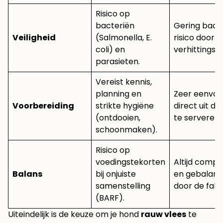
Risico op
bacteriën
Gering bacte
Veiligheid
(Salmonella, E.
risico door
coli) en
verhittingsp
parasieten.
Vereist kennis,
planning en
Zeer eenvou
Voorbereiding
strikte hygiëne
direct uit de
(ontdooien,
te serveren.
schoonmaken).
Risico op
voedingstekorten
Altijd compl
Balans
bij onjuiste
en gebalan
samenstelling
door de fabr
(BARF).
Uiteindelijk is de keuze om je hond
rauw vlees
te