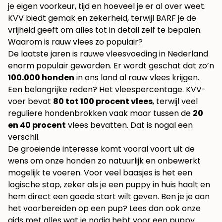
je eigen voorkeur, tijd en hoeveel je er al over weet.
KVV biedt gemak en zekerheid, terwijl BARF je de
vrijheid geeft om alles tot in detail zelf te bepalen.
Waarom is rauw vlees zo populair?
De laatste jaren is rauwe vleesvoeding in Nederland
enorm populair geworden. Er wordt geschat dat zo’n
100.000 honden
in ons land al rauw vlees krijgen.
Een belangrijke reden? Het vleespercentage. KVV-
voer bevat
80 tot 100 procent vlees
, terwijl veel
reguliere hondenbrokken vaak maar tussen de
20
en 40 procent
vlees bevatten. Dat is nogal een
verschil.
De groeiende interesse komt vooral voort uit de
wens om onze honden zo natuurlijk en onbewerkt
mogelijk te voeren. Voor veel baasjes is het een
logische stap, zeker als je een puppy in huis haalt en
hem direct een goede start wilt geven. Ben je je aan
het voorbereiden op een pup? Lees dan ook onze
gids met alles
wat je nodig hebt voor een puppy
.