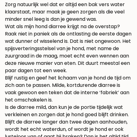
Zorg natuurlijk wel dat er altijd een bak vers water
klaarstaat, maar maak je geen zorgen als die veel
minder snel leeg is dan je gewend was.
Wat als mijn hond diarree krijgt na de overstap?
Raak niet in paniek als de ontlasting de eerste dagen
wat dunner of wisselend is. Dat is niet ongewoon. Het
spijsverteringsstelsel van je hond, met name de
zuurgraad in de maag, moet echt even wennen aan
deze nieuwe manier van eten. Dit duurt meestal een
paar dagen tot een week.
Blijf rustig en geef het lichaam van je hond de tijd om
zich aan te passen. Milde, kortdurende diarree is
vaak gewoon een teken dat de interne ‘fabriek’ aan
het omschakelen is.
Is de diarree mild, dan kun je de portie tijdelijk wat
verkleinen en zorgen dat je hond goed blijft drinken.
Blijft de diarree langer dan twee dagen aanhouden,
wordt het echt waterdun, of wordt je hond er ook
lusteloos van of gaat hij braken? Dan is het altijd tijd