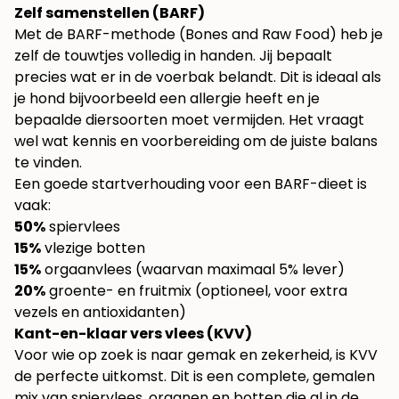
Zelf samenstellen (BARF)
Met de BARF-methode (Bones and Raw Food) heb je
zelf de touwtjes volledig in handen. Jij bepaalt
precies wat er in de voerbak belandt. Dit is ideaal als
je hond bijvoorbeeld een allergie heeft en je
bepaalde diersoorten moet vermijden. Het vraagt
wel wat kennis en voorbereiding om de juiste balans
te vinden.
Een goede startverhouding voor een BARF-dieet is
vaak:
50%
spiervlees
15%
vlezige botten
15%
orgaanvlees (waarvan maximaal 5% lever)
20%
groente- en fruitmix (optioneel, voor extra
vezels en antioxidanten)
Kant-en-klaar vers vlees (KVV)
Voor wie op zoek is naar gemak en zekerheid, is KVV
de perfecte uitkomst. Dit is een complete, gemalen
mix van spiervlees, organen en botten die al in de