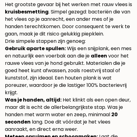
Het grootste gevaar bij het werken met rauw vlees is
kruisbesmetting
. Simpel gezegd: bacteriën die van
het vlees op je aanrecht, een ander mes of je
handen terechtkomen. Door consequent te werk te
gaan, maak je dit risico gelukkig piepklein.
Drie simpele stappen zijn genoeg:
Gebruik aparte spullen:
Wijs een snijplank, een mes
en natuurlijk een voerbak aan die je
alleen
voor het
rauwe vlees van je hond gebruikt. Materialen die je
goed heet kunt afwassen, zoals roestvrij staal of
kunststof, zijn ideaal. Een houten plank is wat
poreuzer, waardoor je die lastiger 100% bacterievrij
krijgt.
Was je handen, altijd:
Het klinkt als een open deur,
maar dit is echt de allerbelangrijkste stap. Was je
handen met warm water en zeep, minimaal
20
seconden
lang. Doe dit vóórdat je het vlees
aanraakt, en direct erna weer.
Meteen opruimen en schoonmaken:
Laat die