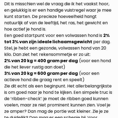
Dit is misschien wel de vraag die ik het vaakst hoor,
en gelukkig is er een handige vuistregel waar je mee
kunt starten. De precieze hoeveelheid hangt
natuurlijk af van de leeftijd, het ras, het gewicht en
hoe actief je hond is.
Een goed startpunt voor een volwassen hond is
2%
tot 3% van zijn ideale lichaamsgewicht
per dag.
Stel, je hebt een gezonde, volwassen hond van 20
kilo. Dan ziet het rekensommetje er zo uit:
2% van 20 kg = 400 gram per dag
(voor een hond
die het liever rustig aan doet)
3% van 20 kg = 600 gram per dag
(voor een
actieve hond die graag rent en speelt)
Zie dit echt als een beginpunt. Het allerbelangrijkste
is om goed naar je hond te kijken. Een simpele truc is
de ‘ribben-check’: je moet de ribben goed kunnen
voelen, maar ze niet prominent kunnen zien. Voel je
ze amper? Dan mag de portie wat kleiner. Zie je ze
te duidelijk? Dan mag er een schepje bij. Voor