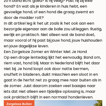
zo'n band echt goed? Is hij veilig? Past hij bij elke
hond? En wat als je kinderen in huis hebt, een
gevoelige hond, of een hond die graag zwemt en
door de modder rolt?
In dit artikel leg ik het uit zoals ik het ook aan een
bezorgde eigenaar aan de balie zou uitleggen. Rustig,
eerlijk en praktisch. Niet alleen wat de band doet,
maar vooral of hij past bij jouw hond, jouw huishouden
en jouw dagelijkse leven.
Een Zorgeloze Zomer en Winter Met Je Hond
Op een droge lentedag lijkt het eenvoudig. Band om,
riem vast, hond blij. Maar in Nederland blijft het daar
niet bij. Je hond loopt ook door natte bermen,
snuffelt in bladeren, duikt misschien een sloot in en
gaat in de herfst net zo graag mee naar buiten als in
de zomer. Juist daarom zoeken veel baasjes naar
iets dat niet alleen een tijdelijke oplossing is, maar
ook praktisch blijft in een normaal hondenleven.