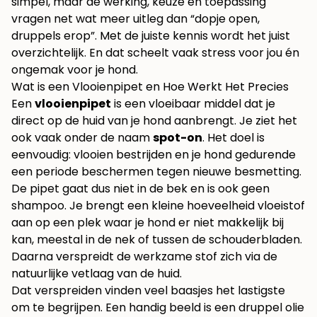
simpel, maar de werking, keuze en toepassing
vragen net wat meer uitleg dan “dopje open,
druppels erop”. Met de juiste kennis wordt het juist
overzichtelijk. En dat scheelt vaak stress voor jou én
ongemak voor je hond.
Wat is een Vlooienpipet en Hoe Werkt Het Precies
Een
vlooienpipet
is een vloeibaar middel dat je
direct op de huid van je hond aanbrengt. Je ziet het
ook vaak onder de naam
spot-on
. Het doel is
eenvoudig: vlooien bestrijden en je hond gedurende
een periode beschermen tegen nieuwe besmetting.
De pipet gaat dus niet in de bek en is ook geen
shampoo. Je brengt een kleine hoeveelheid vloeistof
aan op een plek waar je hond er niet makkelijk bij
kan, meestal in de nek of tussen de schouderbladen.
Daarna verspreidt de werkzame stof zich via de
natuurlijke vetlaag van de huid.
Dat verspreiden vinden veel baasjes het lastigste
om te begrijpen. Een handig beeld is een druppel olie