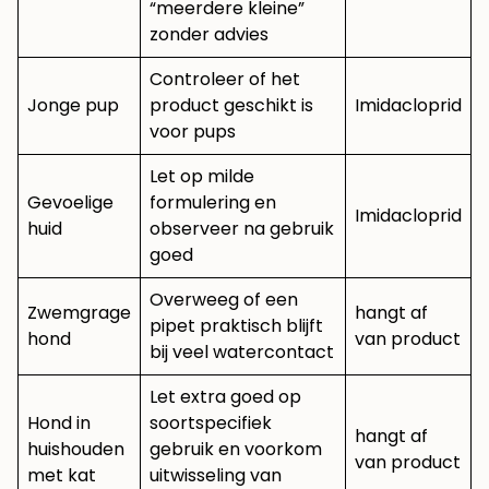
“meerdere kleine”
zonder advies
Controleer of het
Jonge pup
product geschikt is
Imidacloprid
voor pups
Let op milde
Gevoelige
formulering en
Imidacloprid
huid
observeer na gebruik
goed
Overweeg of een
Zwemgrage
hangt af
pipet praktisch blijft
hond
van product
bij veel watercontact
Let extra goed op
Hond in
soortspecifiek
hangt af
huishouden
gebruik en voorkom
van product
met kat
uitwisseling van