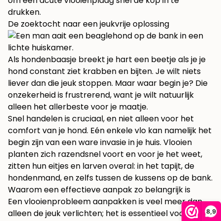
om een acute vlooienplaag snel de kop in te
drukken.
De zoektocht naar een jeukvrije oplossing
Als hondenbaasje breekt je hart een beetje als je je
hond constant ziet krabben en bijten. Je wilt niets
liever dan die jeuk stoppen. Maar waar begin je? Die
onzekerheid is frustrerend, want je wilt natuurlijk
alleen het allerbeste voor je maatje.
Snel handelen is cruciaal, en niet alleen voor het
comfort van je hond. Eén enkele vlo kan namelijk het
begin zijn van een ware invasie in je huis. Vlooien
planten zich razendsnel voort en voor je het weet,
zitten hun eitjes en larven overal: in het tapijt, de
hondenmand, en zelfs tussen de kussens op de bank.
Waarom een effectieve aanpak zo belangrijk is
Een vlooienprobleem aanpakken is veel meer dan
8,9
alleen de jeuk verlichten; het is essentieel voor de