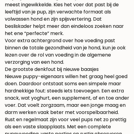
meest ingewikkelde. Kies het voer dat past bij de
leeftijd van je pup, zijn verwachte formaat als
volwassen hond en zijn spijsvertering. Dat
besliskader helpt meer dan eindeloos zoeken naar
het ene “perfecte” merk.
Voor extra achtergrond over hoe voeding past
binnen de totale gezondheid van je hond, kun je ook
lezen over
de rol van voeding in de algemene
verzorging van een hond
.
De grootste denkfout bij nieuwe baasjes
Nieuwe puppy-eigenaars willen het graag heel goed
doen. Daardoor ontstaat soms een simpele maar
hardnekkige fout: steeds iets toevoegen. Een extra
snack, wat yoghurt, een supplement, af en toe ander
voer. Dat voelt zorgzaam, maar een jonge maag en
darm werken vaak beter met voorspelbaarheid.
Rust en regelmaat zijn voor veel pups net zo prettig
als een vaste slaapplaats. Met een complete
puppyvoeding, vaste porties en rustig observeren