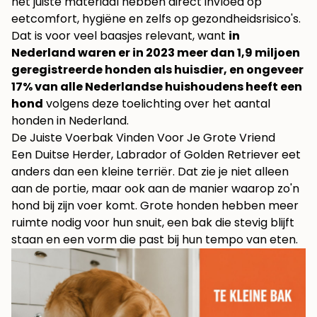
het juiste materiaal hebben direct invloed op
eetcomfort, hygiëne en zelfs op gezondheidsrisico's.
Dat is voor veel baasjes relevant, want
in
Nederland waren er in 2023 meer dan 1,9 miljoen
geregistreerde honden als huisdier, en ongeveer
17% van alle Nederlandse huishoudens heeft een
hond
volgens
deze toelichting over het aantal
honden in Nederland
.
De Juiste Voerbak Vinden Voor Je Grote Vriend
Een Duitse Herder, Labrador of Golden Retriever eet
anders dan een kleine terriër. Dat zie je niet alleen
aan de portie, maar ook aan de manier waarop zo'n
hond bij zijn voer komt. Grote honden hebben meer
ruimte nodig voor hun snuit, een bak die stevig blijft
staan en een vorm die past bij hun tempo van eten.