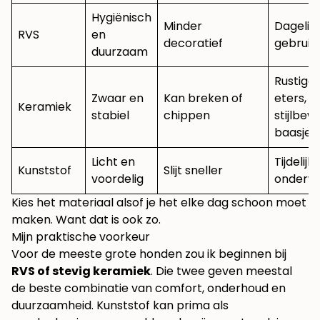
Hygiënisch
Minder
Dagelijk
RVS
en
decoratief
gebruik
duurzaam
Rustige
Zwaar en
Kan breken of
eters,
Keramiek
stabiel
chippen
stijlbew
baasjes
Licht en
Tijdelijk 
Kunststof
Slijt sneller
voordelig
onderw
Kies het materiaal alsof je het elke dag schoon moet
maken. Want dat is ook zo.
Mijn praktische voorkeur
Voor de meeste grote honden zou ik beginnen bij
RVS of stevig keramiek
. Die twee geven meestal
de beste combinatie van comfort, onderhoud en
duurzaamheid. Kunststof kan prima als