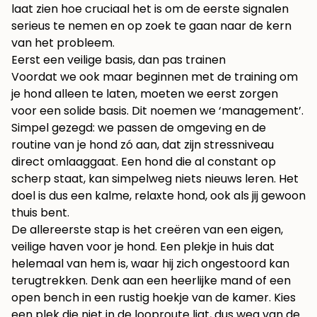
laat zien hoe cruciaal het is om de eerste signalen
serieus te nemen en op zoek te gaan naar de kern
van het probleem.
Eerst een veilige basis, dan pas trainen
Voordat we ook maar beginnen met de training om
je hond alleen te laten, moeten we eerst zorgen
voor een solide basis. Dit noemen we ‘management’.
Simpel gezegd: we passen de omgeving en de
routine van je hond zó aan, dat zijn stressniveau
direct omlaaggaat. Een hond die al constant op
scherp staat, kan simpelweg niets nieuws leren. Het
doel is dus een kalme, relaxte hond, ook als jij gewoon
thuis bent.
De allereerste stap is het creëren van een eigen,
veilige haven voor je hond. Een plekje in huis dat
helemaal van hem is, waar hij zich ongestoord kan
terugtrekken. Denk aan een heerlijke mand of een
open bench in een rustig hoekje van de kamer. Kies
een plek die niet in de looproute ligt, dus weg van de