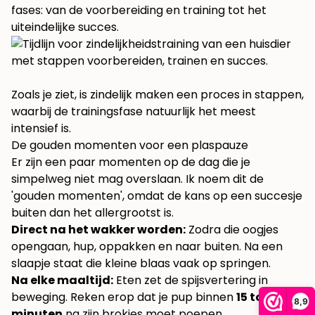
fases: van de voorbereiding en training tot het
uiteindelijke succes.
Zoals je ziet, is zindelijk maken een proces in stappen,
waarbij de trainingsfase natuurlijk het meest
intensief is.
De gouden momenten voor een plaspauze
Er zijn een paar momenten op de dag die je
simpelweg niet mag overslaan. Ik noem dit de
'gouden momenten', omdat de kans op een succesje
buiten dan het allergrootst is.
Direct na het wakker worden:
Zodra die oogjes
opengaan, hup, oppakken en naar buiten. Na een
slaapje staat die kleine blaas vaak op springen.
Na elke maaltijd:
Eten zet de spijsvertering in
beweging. Reken erop dat je pup binnen
15 tot 30
8,9
minuten
na zijn brokjes moet poepen.