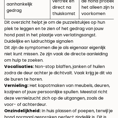
vertrek en
de hond probeer
aanhankelijk
direct na
het alleen zijn te
gedrag
thuiskomst
voorkomen
Dit overzicht helpt je om de puzzelstukjes op hun
plek te leggen en te zien of het gedrag van jouw
hond past in het plaatje van verlatingsangst.
Duidelijke en luidruchtige signalen
Dit zijn de symptomen die je als eigenaar eigenlijk
niet kunt missen. Ze zijn vaak de directe aanleiding
om hulp te zoeken.
Vocalisaties:
Non-stop blaffen, janken of huilen
zodra de deur achter je dichtvalt. Vaak krijg je dit via
de buren te horen.
Vernieling:
Het kapotmaken van meubels, deuren,
kozijnen of jouw persoonlijke spullen. Meestal richt
deze vernielzucht zich op de uitgangen, zoals de
voor- of achterdeur.
Onzindelijkheid:
In huis plassen of poepen, terwijl je
hond normaal gesproken perfect zindelijk is. Dit is