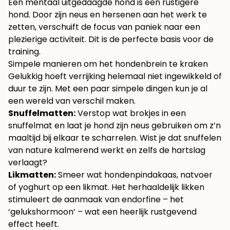
Een mentaal uitgedaagde hond is een rustigere
hond. Door zijn neus en hersenen aan het werk te
zetten, verschuift de focus van paniek naar een
plezierige activiteit. Dit is de perfecte basis voor de
training.
Simpele manieren om het hondenbrein te kraken
Gelukkig hoeft verrijking helemaal niet ingewikkeld of
duur te zijn. Met een paar simpele dingen kun je al
een wereld van verschil maken.
Snuffelmatten:
Verstop wat brokjes in een
snuffelmat en laat je hond zijn neus gebruiken om z’n
maaltijd bij elkaar te scharrelen. Wist je dat snuffelen
van nature kalmerend werkt en zelfs de hartslag
verlaagt?
Likmatten:
Smeer wat hondenpindakaas, natvoer
of yoghurt op een likmat. Het herhaaldelijk likken
stimuleert de aanmaak van endorfine – het
‘gelukshormoon’ – wat een heerlijk rustgevend
effect heeft.