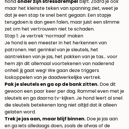
hond
onder zijn stressdrempel
blijft. Zodra je ook
maar het kleinste teken van spanning ziet, weet je
dat je een stap te snel bent gegaan. Een stapje
terugdoen is dan geen falen, maar juist een slimme
zet om het vertrouwen niet te schaden.
Stap 1: Je vertrek ‘normaal’ maken
Je hond is een meester in het herkennen van
patronen. Het gerinkel van je sleutels, het
aantrekken van je jas, het pakken van je tas… voor
hem zijn dit allemaal voortekenen van naderend
onheil: jij gaat weg! We gaan deze triggers
loskoppelen van je daadwerkelijke vertrek.
Pak je sleutels en ga op de bank zitten.
Doe dit
gewoon een paar keer per dag. Rammel even met je
sleutels en ga daarna tv-kijken. Je hond leert al snel:
die sleutels betekenen lang niet altijd dat ik alleen
gelaten word.
Trek je jas aan, maar blijf binnen.
Doe je jas aan
en ga iets alledaags doen, zoals de afwas of de