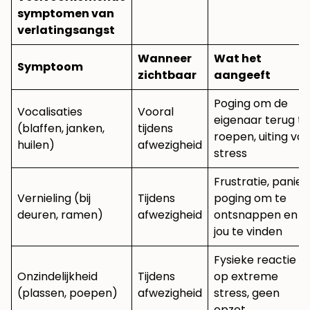
symptomen van
verlatingsangst
Wanneer
Wat het
Symptoom
zichtbaar
aangeeft
Poging om de
Vocalisaties
Vooral
eigenaar terug te
(blaffen, janken,
tijdens
roepen, uiting va
huilen)
afwezigheid
stress
Frustratie, paniek
Vernieling (bij
Tijdens
poging om te
deuren, ramen)
afwezigheid
ontsnappen en
jou te vinden
Fysieke reactie
Onzindelijkheid
Tijdens
op extreme
(plassen, poepen)
afwezigheid
stress, geen
opzet