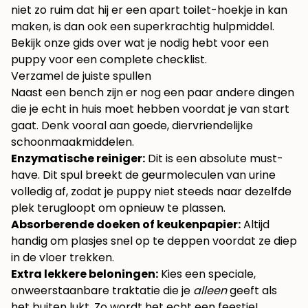
niet zo ruim dat hij er een apart toilet-hoekje in kan
maken, is dan ook een superkrachtig hulpmiddel.
Bekijk onze
gids over wat je nodig hebt voor een
puppy
voor een complete checklist.
Verzamel de juiste spullen
Naast een bench zijn er nog een paar andere dingen
die je echt in huis moet hebben voordat je van start
gaat. Denk vooral aan goede, diervriendelijke
schoonmaakmiddelen.
Enzymatische reiniger:
Dit is een absolute must-
have. Dit spul breekt de geurmoleculen van urine
volledig af, zodat je puppy niet steeds naar dezelfde
plek terugloopt om opnieuw te plassen.
Absorberende doeken of keukenpapier:
Altijd
handig om plasjes snel op te deppen voordat ze diep
in de vloer trekken.
Extra lekkere beloningen:
Kies een speciale,
onweerstaanbare traktatie die je
alleen
geeft als
het buiten lukt. Zo wordt het echt een feestje!