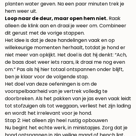
planten water geven. Na een paar minuten trek je
hem weer uit.
Loop naar de deur, maar open hem niet.
Raak
alleen de klink aan en draai je weer om. Combineer
dit gerust met de vorige stappen.
Het idee is dat je deze handelingen vaak en op
willekeurige momenten herhaalt, totdat je hond er
niet meer van opkijkt. Het doel is dat hij denkt: “Ach,
de baas doet weer iets raars, ik draai me nog even
om.” Pas als hij hier totaal ontspannen onder blijft,
ben je klaar voor de volgende stap.
Het doel van deze oefeningen is om de
voorspelbaarheid van je vertrek volledig te
doorbreken. Als het pakken van je jas even vaak leidt
tot stofzuigen als tot weggaan, verliest het zijn lading
en wordt het irrelevant voor je hond.
Stap 2: Het alleen zijn heel rustig opbouwen
Nu begint het echte werk, in ministapjes. Zorg dat je
hond ontspannen in zijn veilige mand of bench ligt,