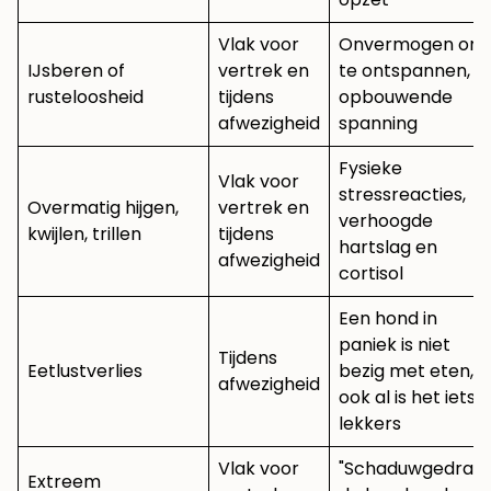
Vlak voor
Onvermogen om
IJsberen of
vertrek en
te ontspannen,
rusteloosheid
tijdens
opbouwende
afwezigheid
spanning
Fysieke
Vlak voor
stressreacties,
Overmatig hijgen,
vertrek en
verhoogde
kwijlen, trillen
tijdens
hartslag en
afwezigheid
cortisol
Een hond in
paniek is niet
Tijdens
Eetlustverlies
bezig met eten,
afwezigheid
ook al is het iets
lekkers
Vlak voor
"Schaduwgedrag"
Extreem