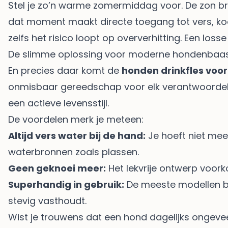
Stel je zo’n warme zomermiddag voor. De zon bran
dat moment maakt directe toegang tot vers, koel 
zelfs het risico loopt op oververhitting. Een los
De slimme oplossing voor moderne hondenbaas
En precies daar komt de
honden drinkfles voo
onmisbaar gereedschap voor elk verantwoordelij
een actieve levensstijl.
De voordelen merk je meteen:
Altijd vers water bij de hand:
Je hoeft niet mee
waterbronnen zoals plassen.
Geen geknoei meer:
Het lekvrije ontwerp voork
Superhandig in gebruik:
De meeste modellen bed
stevig vasthoudt.
Wist je trouwens dat een hond dagelijks ongev