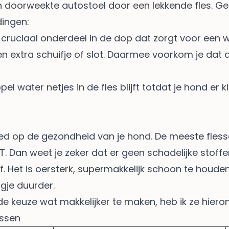
een doorweekte autostoel door een lekkende fles. Ge
dingen:
r cruciaal onderdeel in de dop dat zorgt voor een w
 extra schuifje of slot. Daarmee voorkom je dat d
l water netjes in de fles blijft totdat je hond er k
oed op de gezondheid van je hond. De meeste flesse
T. Dan weet je zeker dat er geen schadelijke stoffen
ef. Het is oersterk, supermakkelijk schoon te houd
gje duurder.
e keuze wat makkelijker te maken, heb ik ze hierond
essen