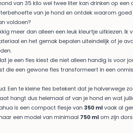
hond van 35 kilo wel twee liter kan drinken op een da
waterbehoefte van je hond en ontdek waarom goed 
aan voldoen?
kig meer dan alleen een leuk kleurtje uitkiezen. Ik 
eriaal en het gemak bepalen uiteindelijk of je avo
eden.
 dat je een fles kiest die niet alleen handig is voo
list die een gewone fles transformeert in een onmisb
oud. Een te kleine fles betekent dat je halverwege zo
aat hangt dus helemaal af van je hond en wat jull
uahua is een compact flesje van
350 ml
vaak al ge
el naar een model van minimaal
750 ml
om zijn dors