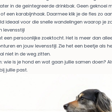
ter in de geïntegreerde drinkbak. Geen geknoei m
f een karabijnhaak. Daarmee klik je de fles zo aan 
ld ideaal voor die snelle wandelingen waarop je z
 levensstijl
t een persoonlijke zoektocht. Het is meer dan alle
nturen en jouw levensstijl. Zie het een beetje als 
l niet in de weg zitten.
wie is je hond en wat gaan jullie samen doen? Als j
j jullie past.