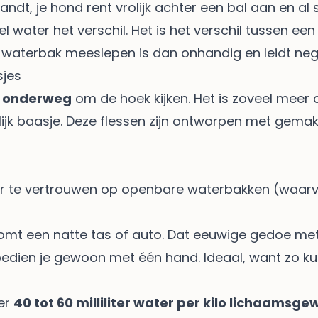
dt, je hond rent vrolijk achter een bal aan en al s
water het verschil. Het is het verschil tussen een
se waterbak meeslepen is dan onhandig en leidt neg
jes
r onderweg
om de hoek kijken. Het is zoveel meer 
k baasje. Deze flessen zijn ontworpen met gemak 
r te vertrouwen op openbare waterbakken (waarvan
omt een natte tas of auto. Dat eeuwige gedoe met g
ien je gewoon met één hand. Ideaal, want zo kun j
eer
40 tot 60 milliliter water per kilo lichaamsge