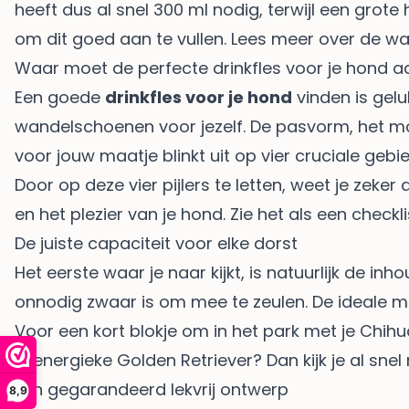
heeft dus al snel 300 ml nodig, terwijl een grote 
om dit goed aan te vullen. Lees meer over de 
Waar moet de perfecte drinkfles voor je hond 
Een goede
drinkfles voor je hond
vinden is geluk
wandelschoenen voor jezelf. De pasvorm, het mat
voor jouw maatje blinkt uit op vier cruciale gebi
Door op deze vier pijlers te letten, weet je zeker
en het plezier van je hond. Zie het als een check
De juiste capaciteit voor elke dorst
Het eerste waar je naar kijkt, is natuurlijk de inh
onnodig zwaar is om mee te zeulen. De ideale m
Voor een kort blokje om in het park met je Chih
je energieke Golden Retriever? Dan kijk je al sn
Een gegarandeerd lekvrij ontwerp
8,9