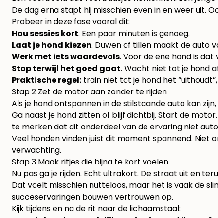
De dag erna stapt hij misschien even in en weer uit. Oo
Probeer in deze fase vooral dit:
Hou sessies kort
. Een paar minuten is genoeg.
Laat je hond kiezen
. Duwen of tillen maakt de auto 
Werk met iets waardevols
. Voor de ene hond is dat 
Stop terwijl het goed gaat
. Wacht niet tot je hond a
Praktische regel:
train niet tot je hond het “uithoudt”,
Stap 2 Zet de motor aan zonder te rijden
Als je hond ontspannen in de stilstaande auto kan zijn, 
Ga naast je hond zitten of blijf dichtbij. Start de motor
te merken dat dit onderdeel van de ervaring niet aut
Veel honden vinden juist dit moment spannend. Niet om
verwachting.
Stap 3 Maak ritjes die bijna te kort voelen
Nu pas ga je rijden. Echt ultrakort. De straat uit en ter
Dat voelt misschien nutteloos, maar het is vaak de slim
succeservaringen bouwen vertrouwen op.
Kijk tijdens en na de rit naar de lichaamstaal: