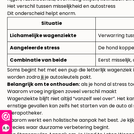
Het verschil tussen misselijkheid en autostress
Dit onderscheid helpt enorm.
Situatie
Lichamelijke wagenziekte
Verwarring tus
Aangeleerde stress
De hond koppel
Combinatie van beide
Eerst misselij
Soms begint het met een pup die letterlijk wagenziek is
worden zodra jij je autosleutels pakt.
Belangrijk om te onthouden:
als je hond al stress t
Waarom vroeg ingrijpen zoveel verschil maakt
Wagenziekte blijft niet altijd “vanzelf wel over”. Het 
ernstige gevallen kan zelfs het starten van de auto 
Dierapotheker.
Daarom werkt een holistische aanpak het best. Je kijkt
precies waar duurzame verbetering begint.
8,9