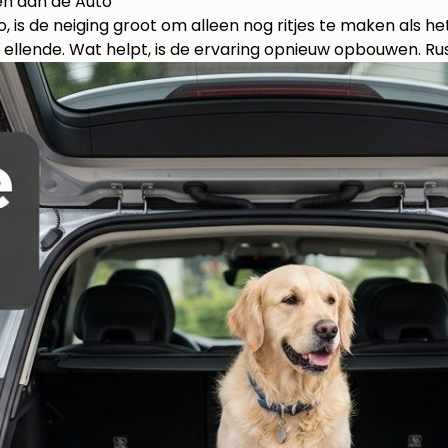
n aan de Auto
, is de neiging groot om alleen nog ritjes te maken als het
ellende. Wat helpt, is de ervaring opnieuw opbouwen. Rust