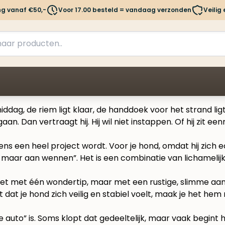
ng vanaf €50,-
Voor 17.00 besteld = vandaag verzonden
Veilig
iddag, de riem ligt klaar, de handdoek voor het strand ligt 
. Dan vertraagt hij. Hij wil niet instappen. Of hij zit eenma
neens een heel project wordt. Voor je hond, omdat hij zich
er maar aan wennen”. Het is een combinatie van lichamel
Niet met één wondertip, maar met een rustige, slimme aanp
ht dat je hond zich veilig en stabiel voelt, maak je het hem
auto” is. Soms klopt dat gedeeltelijk, maar vaak begint 