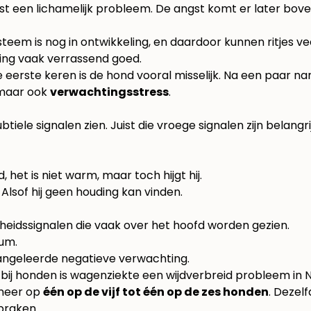
erst een lichamelijk probleem. De angst komt er later bov
ysteem is nog in ontwikkeling, en daardoor kunnen ritjes 
ring vaak verrassend goed.
eerste keren is de hond vooral misselijk. Na een paar nare 
, maar ook
verwachtingsstress
.
btiele signalen zien. Juist die vroege signalen zijn belang
, het is niet warm, maar toch hijgt hij.
. Alsof hij geen houding kan vinden.
ijkheidssignalen die vaak over het hoofd worden gezien.
ium.
aangeleerde negatieve verwachting.
 bij honden
is wagenziekte een wijdverbreid probleem in 
 neer op
één op de vijf tot één op de zes honden
. Dezel
 braken.