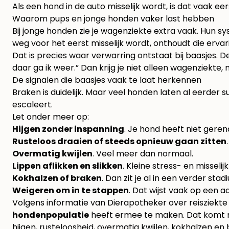
Als een hond in de auto misselijk wordt, is dat vaak e
Waarom pups en jonge honden vaker last hebben
Bij jonge honden zie je wagenziekte extra vaak. Hun s
weg voor het eerst misselijk wordt, onthoudt die erva
Dat is precies waar verwarring ontstaat bij baasjes. De 
daar ga ik weer.” Dan krijg je niet alleen wagenziekte
De signalen die baasjes vaak te laat herkennen
Braken is duidelijk. Maar veel honden laten al eerder su
escaleert.
Let onder meer op:
Hijgen zonder inspanning
. Je hond heeft niet gerend
Rusteloos draaien of steeds opnieuw gaan zitten
Overmatig kwijlen
. Veel meer dan normaal.
Lippen aflikken en slikken
. Kleine stress- en missel
Kokhalzen of braken
. Dan zit je al in een verder stad
Weigeren om in te stappen
. Dat wijst vaak op een 
Volgens informatie van
Dierapotheker over reisziekte
hondenpopulatie
heeft ermee te maken. Dat komt
hijgen, rusteloosheid, overmatig kwijlen, kokhalzen en