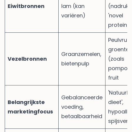
Eiwitbronnen
lam (kan
(nadruk 
variëren)
'novel
proteins'
Peulvruc
groente
Graanzemelen,
Vezelbronnen
(zoals
bietenpulp
pompoen
fruit
'Natuurlij
Gebalanceerde
Belangrijkste
dieet',
voeding,
marketingfocus
hypoalle
betaalbaarheid
spijsvert