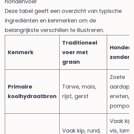
hondenvoer
Deze tabel geeft een overzicht van typische
ingrediënten en kenmerken om de
belangrijkste verschillen te illustreren.
Traditioneel
Honden
Kenmerk
voer met
zonder 
graan
Zoete
Primaire
Tarwe, maïs,
aardappe
koolhydraatbron
rijst, gerst
erwten, l
pompoe
Vaak kip,
Vaak kip, rund,
vis, lam