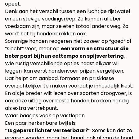
opeet.
Denk aan het verschil tussen een luchtige rijstwafel
en een stevige voedingsreep. Ze kunnen allebei
voedzaam zijn, maar ze eten totaal anders weg. Zo
werkt het bij hondenbrokken ook.
Sommige honden reageren niet zozeer op “goed” of
“slecht” voer, maar op
een vorm en structuur die
beter past bij hun eettempo en spijsvertering
.
Wie rustig verschillende opties naast elkaar wil
leggen, kan eerst
hondenvoer prijzen vergelijken
.
Dat helpt om aanbod, formaat en prijsklasse
overzichtelijker te maken voordat je inhoudelijk kiest.
En als je breder wilt lezen over soorten droogvoer, is
ook deze uitleg over
beste honden brokken
handig
als extra vertrekpunt.
Waar baasjes vaak op vastlopen
Een paar herkenbare twijfels:
“Is geperst lichter verteerbaar?”
Soms kan dat zo
ervaren worden, maar het hangt ook af van de hond