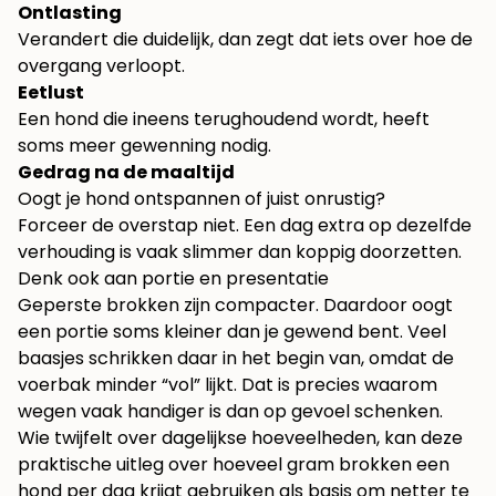
Ontlasting
Verandert die duidelijk, dan zegt dat iets over hoe de
overgang verloopt.
Eetlust
Een hond die ineens terughoudend wordt, heeft
soms meer gewenning nodig.
Gedrag na de maaltijd
Oogt je hond ontspannen of juist onrustig?
Forceer de overstap niet. Een dag extra op dezelfde
verhouding is vaak slimmer dan koppig doorzetten.
Denk ook aan portie en presentatie
Geperste brokken zijn compacter. Daardoor oogt
een portie soms kleiner dan je gewend bent. Veel
baasjes schrikken daar in het begin van, omdat de
voerbak minder “vol” lijkt. Dat is precies waarom
wegen vaak handiger is dan op gevoel schenken.
Wie twijfelt over dagelijkse hoeveelheden, kan deze
praktische uitleg over
hoeveel gram brokken een
hond per dag krijgt
gebruiken als basis om netter te