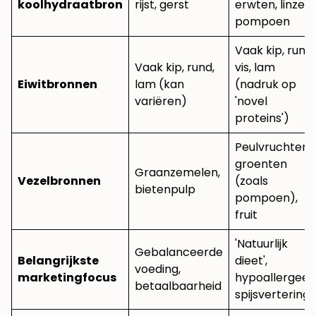
koolhydraatbron
rijst, gerst
erwten, linzen,
pompoen
Vaak kip, rund,
Vaak kip, rund,
vis, lam
Eiwitbronnen
lam (kan
(nadruk op
variëren)
'novel
proteins')
Peulvruchten,
groenten
Graanzemelen,
Vezelbronnen
(zoals
bietenpulp
pompoen),
fruit
'Natuurlijk
Gebalanceerde
Belangrijkste
dieet',
voeding,
marketingfocus
hypoallergeen
betaalbaarheid
spijsvertering