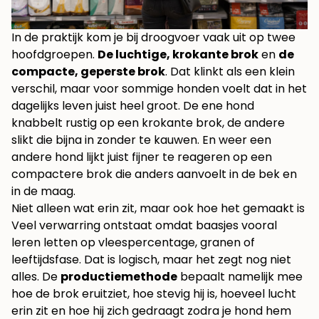
In de praktijk kom je bij droogvoer vaak uit op twee
hoofdgroepen.
De luchtige, krokante brok
en
de
compacte, geperste brok
. Dat klinkt als een klein
verschil, maar voor sommige honden voelt dat in het
dagelijks leven juist heel groot. De ene hond
knabbelt rustig op een krokante brok, de andere
slikt die bijna in zonder te kauwen. En weer een
andere hond lijkt juist fijner te reageren op een
compactere brok die anders aanvoelt in de bek en
in de maag.
Niet alleen wat erin zit, maar ook hoe het gemaakt is
Veel verwarring ontstaat omdat baasjes vooral
leren letten op vleespercentage, granen of
leeftijdsfase. Dat is logisch, maar het zegt nog niet
alles. De
productiemethode
bepaalt namelijk mee
hoe de brok eruitziet, hoe stevig hij is, hoeveel lucht
erin zit en hoe hij zich gedraagt zodra je hond hem