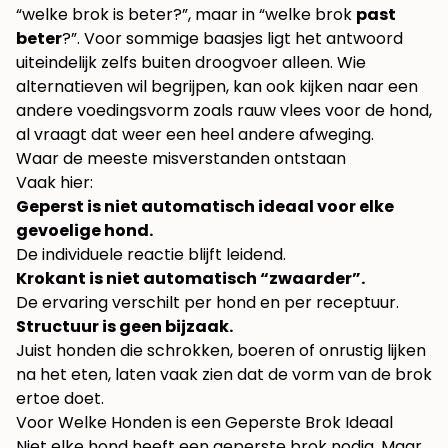
“welke brok is beter?”, maar in “welke brok
past
beter
?”. Voor sommige baasjes ligt het antwoord
uiteindelijk zelfs buiten droogvoer alleen. Wie
alternatieven wil begrijpen, kan ook kijken naar een
andere voedingsvorm zoals
rauw vlees voor de hond
,
al vraagt dat weer een heel andere afweging.
Waar de meeste misverstanden ontstaan
Vaak hier:
Geperst is niet automatisch ideaal voor elke
gevoelige hond.
De individuele reactie blijft leidend.
Krokant is niet automatisch “zwaarder”.
De ervaring verschilt per hond en per receptuur.
Structuur is geen bijzaak.
Juist honden die schrokken, boeren of onrustig lijken
na het eten, laten vaak zien dat de vorm van de brok
ertoe doet.
Voor Welke Honden is een Geperste Brok Ideaal
Niet elke hond heeft een geperste brok nodig. Maar