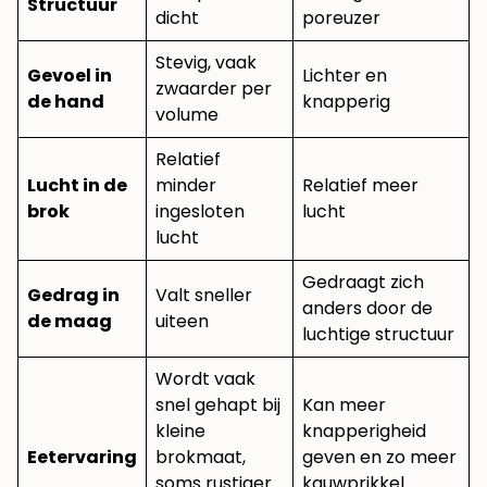
Structuur
dicht
poreuzer
Stevig, vaak
Gevoel in
Lichter en
zwaarder per
de hand
knapperig
volume
Relatief
Lucht in de
minder
Relatief meer
brok
ingesloten
lucht
lucht
Gedraagt zich
Gedrag in
Valt sneller
anders door de
de maag
uiteen
luchtige structuur
Wordt vaak
snel gehapt bij
Kan meer
kleine
knapperigheid
Eetervaring
brokmaat,
geven en zo meer
soms rustiger
kauwprikkel