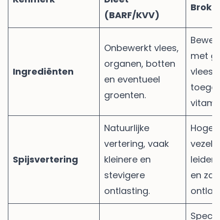
Brokk
(BARF/KVV)
Bewerk
Onbewerkt vlees,
met gr
organen, botten
Ingrediënten
vleesm
en eventueel
toege
groenten.
vitami
Natuurlijke
Hoger
vertering, vaak
vezelg
Spijsvertering
kleinere en
leiden
stevigere
en zac
ontlasting.
ontlast
Specia