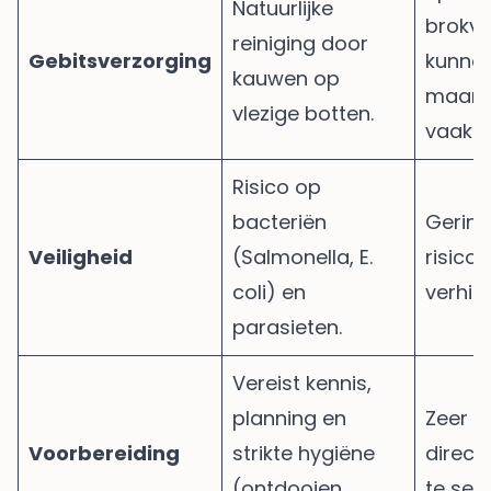
Natuurlijke
brokv
reiniging door
Gebitsverzorging
kunnen
kauwen op
maar e
vlezige botten.
vaak b
Risico op
bacteriën
Gering
Veiligheid
(Salmonella, E.
risico
coli) en
verhit
parasieten.
Vereist kennis,
planning en
Zeer e
Voorbereiding
strikte hygiëne
direct 
(ontdooien,
te ser