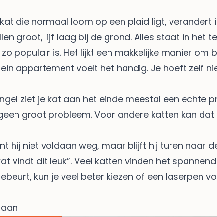
n kat die normaal loom op een plaid ligt, verander
en groot, lijf laag bij de grond. Alles staat in het 
o populair is. Het lijkt een makkelijke manier om 
ein appartement voelt het handig. Je hoeft zelf ni
engel ziet je kat aan het einde meestal een echte proo
geen groot probleem. Voor andere katten kan dat né
nt hij niet voldaan weg, maar blijft hij turen naar
t vindt dit leuk”. Veel katten vinden het spannend.
 gebeurt, kun je veel beter kiezen of een laserpen v
taan