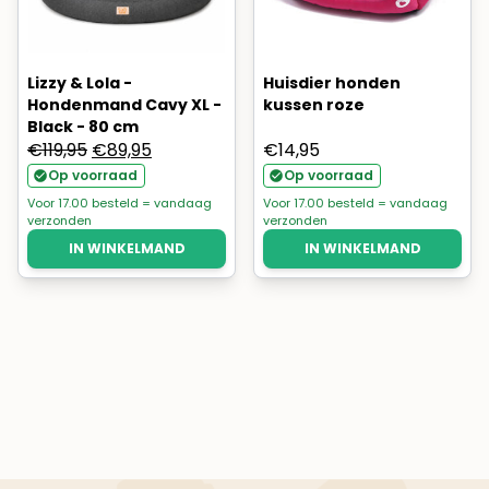
Lizzy & Lola -
Huisdier honden
Hondenmand Cavy XL -
kussen roze
Black - 80 cm
Oorspronkelijke
Huidige
€
119,95
€
89,95
€
14,95
prijs
prijs
Op voorraad
Op voorraad
was:
is:
Voor 17.00 besteld = vandaag
Voor 17.00 besteld = vandaag
verzonden
verzonden
€119,95.
€89,95.
IN WINKELMAND
IN WINKELMAND