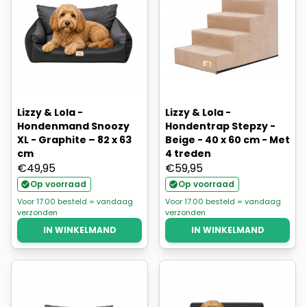
Lizzy & Lola -
Lizzy & Lola -
Hondenmand Snoozy
Hondentrap Stepzy -
XL - Graphite – 82 x 63
Beige - 40 x 60 cm - Met
cm
4 treden
€
49,95
€
59,95
Op voorraad
Op voorraad
Voor 17.00 besteld = vandaag
Voor 17.00 besteld = vandaag
verzonden
verzonden
IN WINKELMAND
IN WINKELMAND