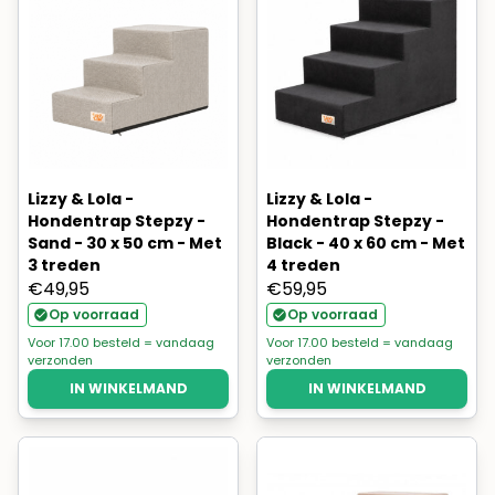
Lizzy & Lola -
Lizzy & Lola -
Hondentrap Stepzy -
Hondentrap Stepzy -
Sand - 30 x 50 cm - Met
Black - 40 x 60 cm - Met
3 treden
4 treden
€
49,95
€
59,95
Op voorraad
Op voorraad
Voor 17.00 besteld = vandaag
Voor 17.00 besteld = vandaag
verzonden
verzonden
IN WINKELMAND
IN WINKELMAND