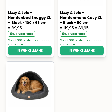
Lizzy & Lola –
Lizzy & Lola -
Hondenbed Snuggy XL
Hondenmand Cavy XL
– Black - 100 x 65 cm
- Black - 80 cm
Oorspronkelijke
Huidige
€
89,95
€
119,95
€
89,95
prijs
prijs
Op voorraad
Op voorraad
was:
is:
Voor 17.00 besteld = vandaag
Voor 17.00 besteld = vandaag
verzonden
verzonden
€119,95.
€89,95.
IN WINKELMAND
IN WINKELMAND