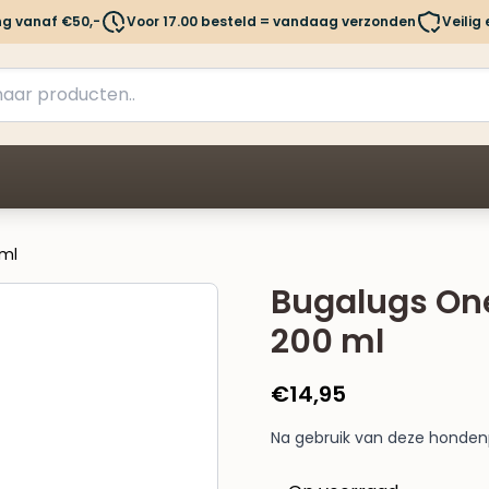
ng vanaf €50,-
Voor 17.00 besteld = vandaag verzonden
Veilig
 ml
Bugalugs One
200 ml
€
14,95
Na gebruik van deze hondenpa