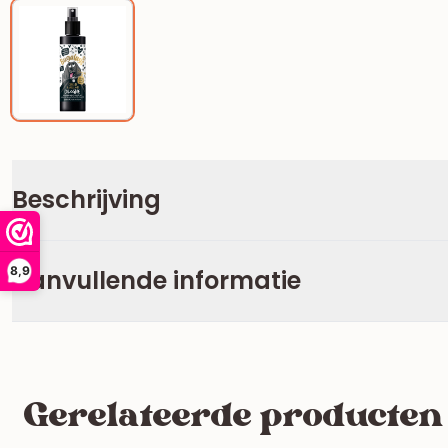
Beschrijving
8,9
Aanvullende informatie
Gerelateerde producten