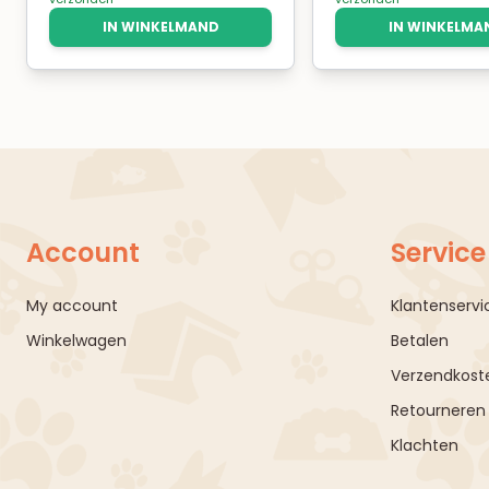
IN WINKELMAND
IN WINKELMA
Account
Service
My account
Klantenservi
Winkelwagen
Betalen
Verzendkoste
Retourneren
Klachten