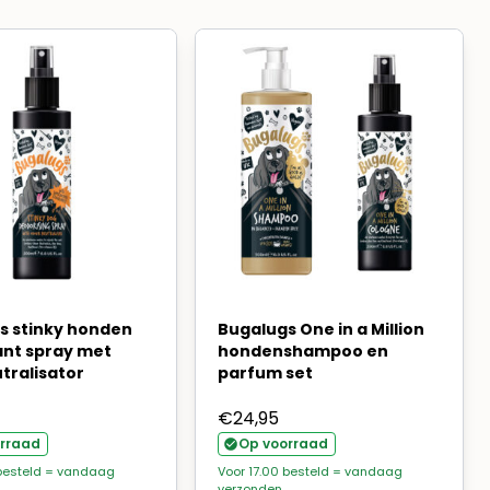
s stinky honden
Bugalugs One in a Million
nt spray met
hondenshampoo en
tralisator
parfum set
€
24,95
rraad
Op voorraad
 besteld = vandaag
Voor 17.00 besteld = vandaag
verzonden