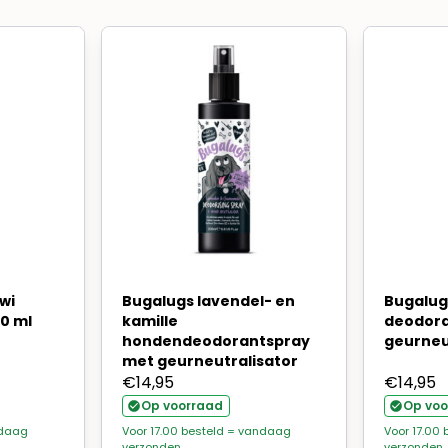
wi
Bugalugs lavendel- en
Bugalug
0 ml
kamille
deodora
hondendeodorantspray
geurneu
met geurneutralisator
€
14,95
€
14,95
Op voorraad
Op voo
ndaag
Voor 17.00 besteld = vandaag
Voor 17.00
verzonden
verzonden