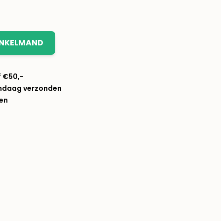
INKELMAND
f €50,-
andaag verzonden
len