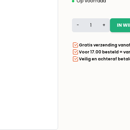
Op voorraad
Bugalugs
-
+
IN W
One
in
a
Gratis verzending vana
Million
Voor 17.00 besteld = v
hondenparfum
Veilig en achteraf beta
200
ml
aantal