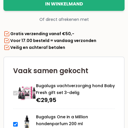
hond
IN WINKELMAND
Baby
Fresh
Of direct afrekenen met
gift
set
Gratis verzending vanaf €50,-
3-
Voor 17.00 besteld = vandaag verzonden
delig
Veilig en achteraf betalen
aantal
Vaak samen gekocht
Bugalugs vachtverzorging hond Baby
Fresh gift set 3-delig
€
29,95
Bugalugs One in a Million
hondenparfum 200 ml