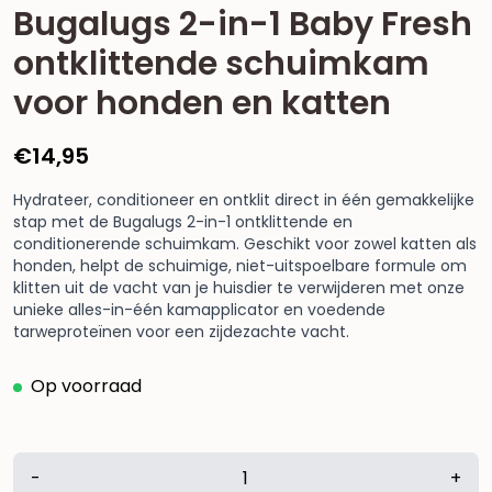
Bugalugs 2-in-1 Baby Fresh
ontklittende schuimkam
voor honden en katten
€
14,95
Hydrateer, conditioneer en ontklit direct in één gemakkelijke
stap met de Bugalugs 2-in-1 ontklittende en
conditionerende schuimkam. Geschikt voor zowel katten als
honden, helpt de schuimige, niet-uitspoelbare formule om
klitten uit de vacht van je huisdier te verwijderen met onze
unieke alles-in-één kamapplicator en voedende
tarweproteïnen voor een zijdezachte vacht.
Op voorraad
Bugalugs
-
+
2-