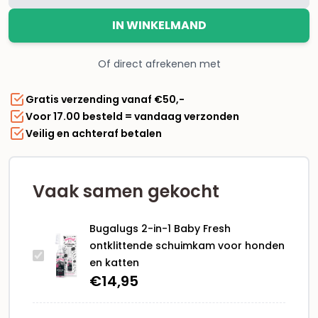
in-
IN WINKELMAND
1
Baby
Of direct afrekenen met
Fresh
ontklittende
Gratis verzending vanaf €50,-
schuimkam
Voor 17.00 besteld = vandaag verzonden
voor
Veilig en achteraf betalen
honden
en
katten
aantal
Vaak samen gekocht
Bugalugs 2-in-1 Baby Fresh
ontklittende schuimkam voor honden
en katten
€
14,95