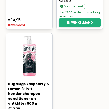
€
19,95
Op voorraad
Voor 17.00 besteld = vandaag
verzonden
€
14,95
IN WINKELMAND
Uitverkocht
Bugalugs Raspberry &
Lemon 3-in-1
hondenshampoo,
conditioner en
ontklitter 500 ml
€
19,95