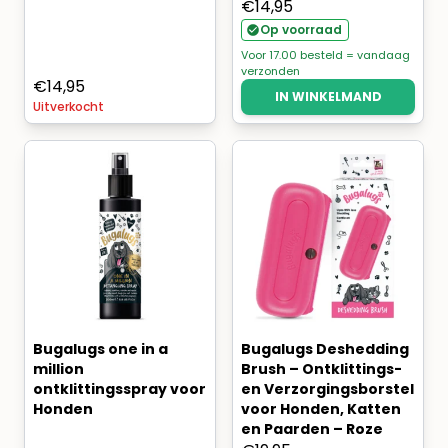
€
14,95
Op voorraad
Voor 17.00 besteld = vandaag
verzonden
€
14,95
IN WINKELMAND
Uitverkocht
Bugalugs one in a
Bugalugs Deshedding
million
Brush – Ontklittings-
ontklittingsspray voor
en Verzorgingsborstel
Honden
voor Honden, Katten
en Paarden – Roze