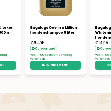
& teken
Bugalugs One in a Million
Bugalug
00 ml
hondenshampoo 5 liter
Whiteni
honden
€
64,95
€
14,95
Op voorraad
Op voo
ndaag
Voor 17.00 besteld = vandaag
Voor 17.00
verzonden
verzonden
ND
IN WINKELMAND
I