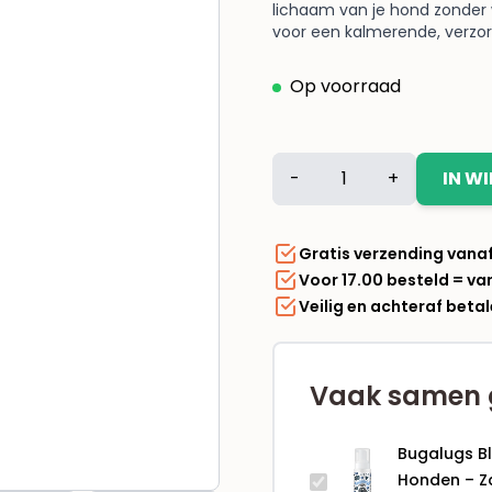
lichaam van je hond zonder
voor een kalmerende, verzo
Op voorraad
Bugalugs
-
+
IN W
Blueberry
Spa
No-
Gratis verzending vana
Rinse
Voor 17.00 besteld = v
Facial
Veilig en achteraf beta
Wash
&
Shampoo
Vaak samen 
voor
Honden
–
Bugalugs B
Zachte
Honden – Za