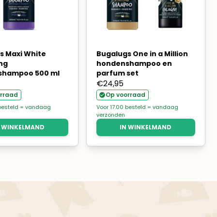
s Maxi White
Bugalugs One in a Million
ng
hondenshampoo en
shampoo 500 ml
parfum set
€
24,95
rraad
Op voorraad
 besteld = vandaag
Voor 17.00 besteld = vandaag
verzonden
N WINKELMAND
IN WINKELMAND