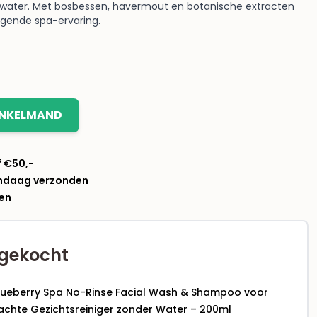
 water. Met bosbessen, havermout en botanische extracten
rgende spa-ervaring.
INKELMAND
f €50,-
andaag verzonden
len
gekocht
lueberry Spa No-Rinse Facial Wash & Shampoo voor
chte Gezichtsreiniger zonder Water – 200ml