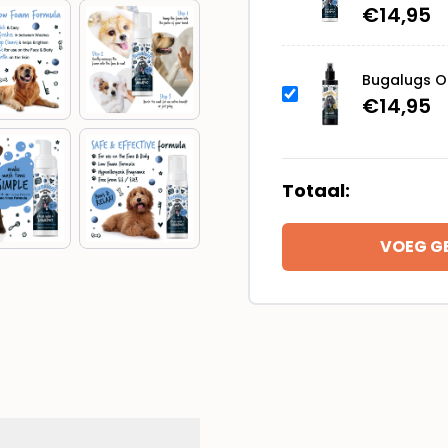
€
14,95
Gezichtsreiniger
zonder
Water
Bugalugs On
–
€
14,95
200ml
aantal
Totaal:
VOEG G