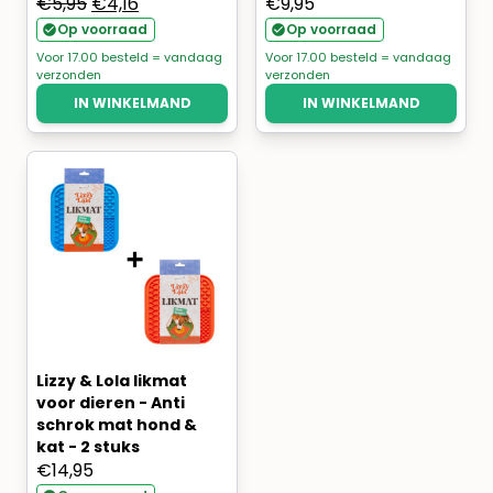
Oorspronkelijke
Huidige
€
5,95
€
4,16
€
9,95
prijs
prijs
Op voorraad
Op voorraad
was:
is:
Voor 17.00 besteld = vandaag
Voor 17.00 besteld = vandaag
verzonden
verzonden
€5,95.
€4,16.
IN WINKELMAND
IN WINKELMAND
Lizzy & Lola likmat
voor dieren - Anti
schrok mat hond &
kat - 2 stuks
€
14,95