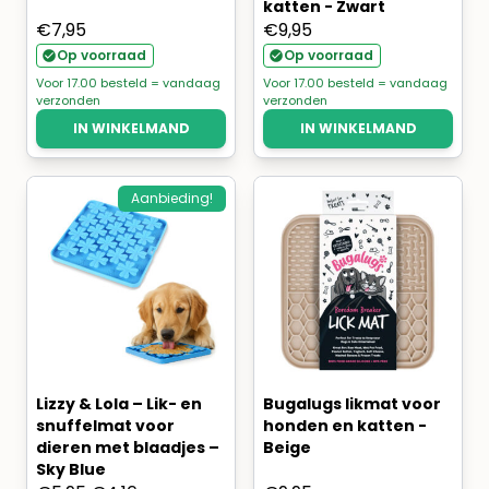
katten - Zwart
€
7,95
€
9,95
Op voorraad
Op voorraad
Voor 17.00 besteld = vandaag
Voor 17.00 besteld = vandaag
verzonden
verzonden
IN WINKELMAND
IN WINKELMAND
Aanbieding!
Lizzy & Lola – Lik- en
Bugalugs likmat voor
snuffelmat voor
honden en katten -
dieren met blaadjes –
Beige
Sky Blue