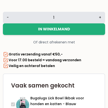
Bugalugs
-
+
Lick
Bowl
IN WINKELMAND
likbak
voor
Of direct afrekenen met
honden
en
Gratis verzending vanaf €50,-
katten
Voor 17.00 besteld = vandaag verzonden
-
Veilig en achteraf betalen
Blauw
aantal
Vaak samen gekocht
Bugalugs Lick Bowl likbak voor
honden en katten - Blauw