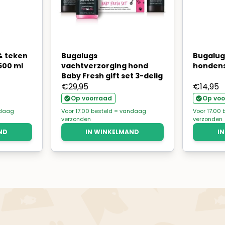
& teken
Bugalugs
Bugalug
00 ml
vachtverzorging hond
honden
Baby Fresh gift set 3-delig
€
29,95
€
14,95
Op voorraad
Op voo
ndaag
Voor 17.00 besteld = vandaag
Voor 17.00
verzonden
verzonden
ND
IN WINKELMAND
I