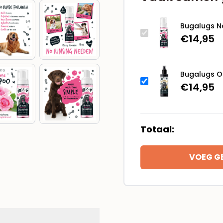
Bugalugs N
€
14,95
Bugalugs On
€
14,95
Totaal:
VOEG G