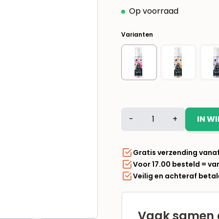
Op voorraad
Varianten
Bugalugs
-
+
IN W
No
Rinse
Baby
Gratis verzending vana
Fresh
Voor 17.00 besteld = v
hondenshampoo
Veilig en achteraf beta
200
ml
aantal
Vaak samen 