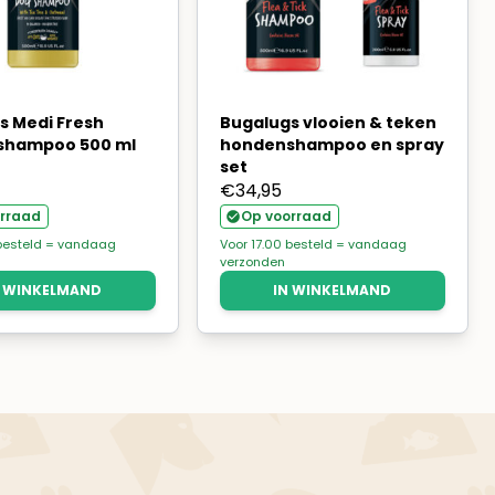
s Medi Fresh
Bugalugs vlooien & teken
shampoo 500 ml
hondenshampoo en spray
set
€
34,95
rraad
Op voorraad
 besteld = vandaag
Voor 17.00 besteld = vandaag
verzonden
N WINKELMAND
IN WINKELMAND