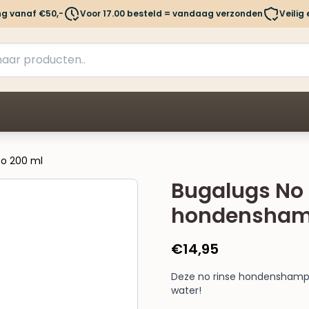
ng vanaf €50,-
Voor 17.00 besteld = vandaag verzonden
Veilig
o 200 ml
Bugalugs No 
hondensham
€
14,95
Deze no rinse hondenshampoo
water!