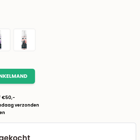
INKELMAND
f €50,-
andaag verzonden
len
gekocht