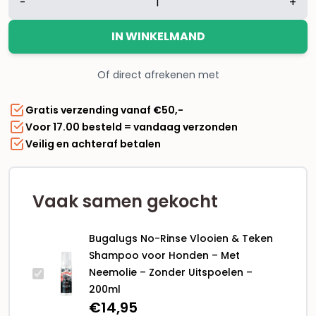
-
+
No-
Rinse
IN WINKELMAND
Vlooien
&
Of direct afrekenen met
Teken
Shampoo
Gratis verzending vanaf €50,-
voor
Voor 17.00 besteld = vandaag verzonden
Honden
Veilig en achteraf betalen
–
Met
Neemolie
–
Vaak samen gekocht
Zonder
Uitspoelen
Bugalugs No-Rinse Vlooien & Teken
–
Shampoo voor Honden – Met
200ml
Neemolie – Zonder Uitspoelen –
aantal
200ml
€
14,95