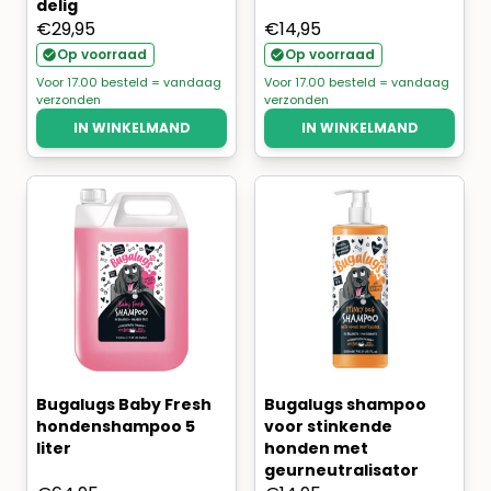
delig
€
29,95
€
14,95
Op voorraad
Op voorraad
Voor 17.00 besteld = vandaag
Voor 17.00 besteld = vandaag
verzonden
verzonden
IN WINKELMAND
IN WINKELMAND
Bugalugs Baby Fresh
Bugalugs shampoo
hondenshampoo 5
voor stinkende
liter
honden met
geurneutralisator