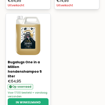
€
64,95
€
14,95
Uitverkocht
Uitverkocht
Bugalugs One in a
Million
hondenshampoo 5
liter
€
64,95
Op voorraad
Voor 17.00 besteld = vandaag
verzonden
IN WINKELMAND