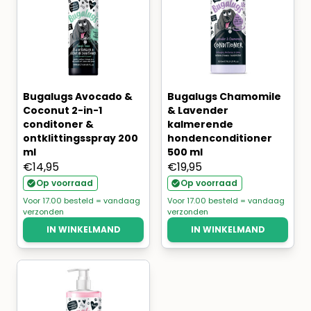
Bugalugs Avocado &
Bugalugs Chamomile
Coconut 2-in-1
& Lavender
conditoner &
kalmerende
ontklittingsspray 200
hondenconditioner
ml
500 ml
€
14,95
€
19,95
Op voorraad
Op voorraad
Voor 17.00 besteld = vandaag
Voor 17.00 besteld = vandaag
verzonden
verzonden
IN WINKELMAND
IN WINKELMAND