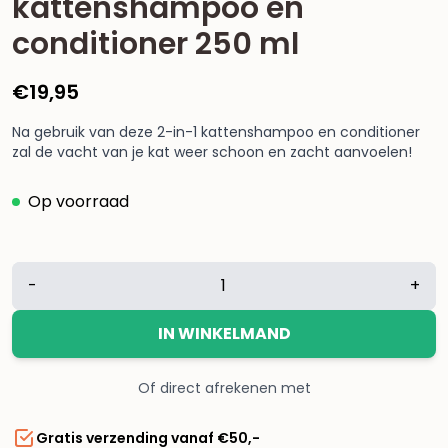
kattenshampoo en
conditioner 250 ml
€
19,95
Na gebruik van deze 2-in-1 kattenshampoo en conditioner
zal de vacht van je kat weer schoon en zacht aanvoelen!
Op voorraad
Bugalugs
-
+
Papaya
&
IN WINKELMAND
Coconut
2-
Of direct afrekenen met
in-
1
Gratis verzending vanaf €50,-
kattenshampoo