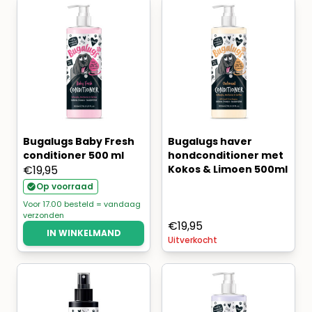
Bugalugs Baby Fresh
Bugalugs haver
conditioner 500 ml
hondconditioner met
€
19,95
Kokos & Limoen 500ml
Op voorraad
Voor 17.00 besteld = vandaag
verzonden
€
19,95
IN WINKELMAND
Uitverkocht