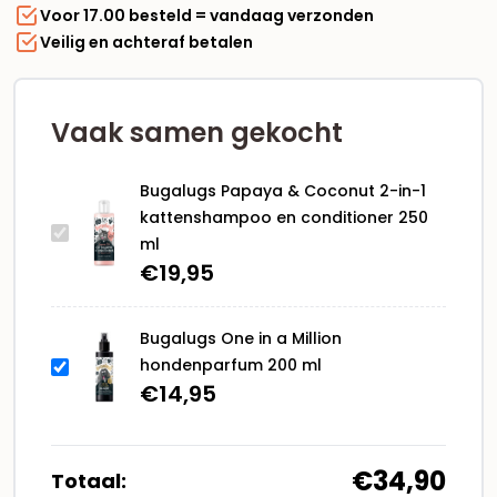
Voor 17.00 besteld = vandaag verzonden
en
Veilig en achteraf betalen
conditioner
250
ml
aantal
Vaak samen gekocht
Bugalugs Papaya & Coconut 2-in-1
kattenshampoo en conditioner 250
ml
€
19,95
Bugalugs One in a Million
hondenparfum 200 ml
€
14,95
€34,90
Totaal: