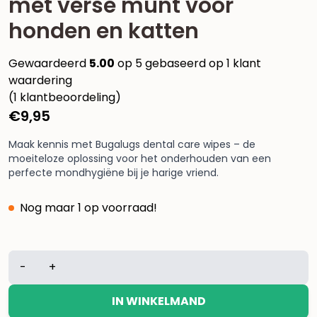
met verse munt voor
honden en katten
Gewaardeerd
5.00
op 5 gebaseerd op
1
klant
waardering
(
1
klantbeoordeling)
€
9,95
Maak kennis met Bugalugs dental care wipes – de
moeiteloze oplossing voor het onderhouden van een
perfecte mondhygiëne bij je harige vriend.
Nog maar 1 op voorraad!
Bugalugs
-
+
tandverzorgingsdoekjes
met
IN WINKELMAND
verse