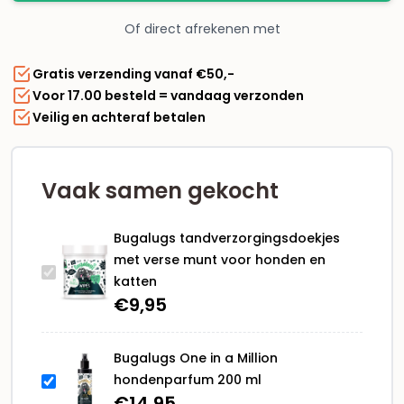
munt
Of direct afrekenen met
voor
honden
Gratis verzending vanaf €50,-
en
Voor 17.00 besteld = vandaag verzonden
katten
Veilig en achteraf betalen
aantal
Vaak samen gekocht
Bugalugs tandverzorgingsdoekjes
met verse munt voor honden en
katten
€
9,95
Bugalugs One in a Million
hondenparfum 200 ml
€
14,95