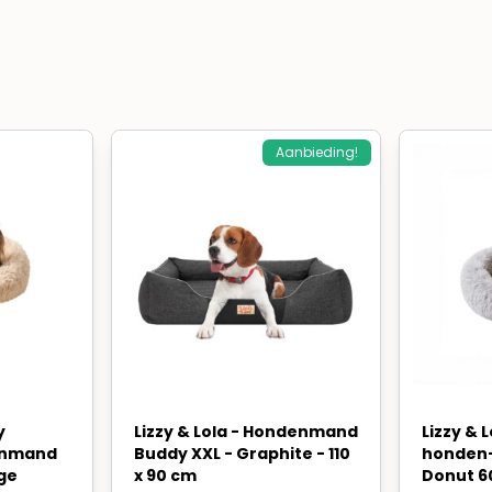
Aanbieding!
y
Lizzy & Lola - Hondenmand
Lizzy & L
enmand
Buddy XXL - Graphite - 110
honden
ge
x 90 cm
Donut 6