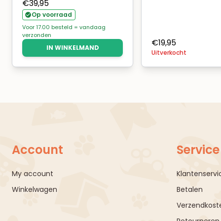
€
39,95
Op voorraad
Voor 17.00 besteld = vandaag
verzonden
€
19,95
IN WINKELMAND
Uitverkocht
Account
Service
My account
Klantenservi
Winkelwagen
Betalen
Verzendkoste