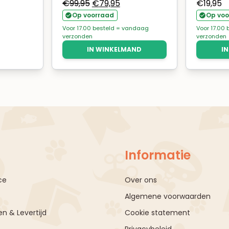
Oorspronkelijke
Huidige
€
99,95
€
79,95
€
19,95
prijs
prijs
Op voorraad
Op voo
was:
is:
Voor 17.00 besteld = vandaag
Voor 17.00
verzonden
verzonden
€99,95.
€79,95.
IN WINKELMAND
I
Informatie
ce
Over ons
Algemene voorwaarden
n & Levertijd
Cookie statement