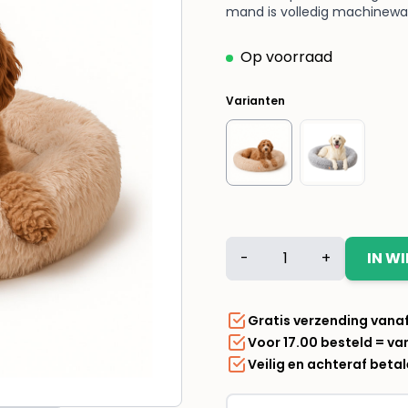
mand is volledig machinewasba
Op voorraad
Varianten
Lizzy
-
+
IN W
&
Lola
-
Gratis verzending vana
Fluffy
Voor 17.00 besteld = v
hondenmand
Veilig en achteraf beta
Donut
100