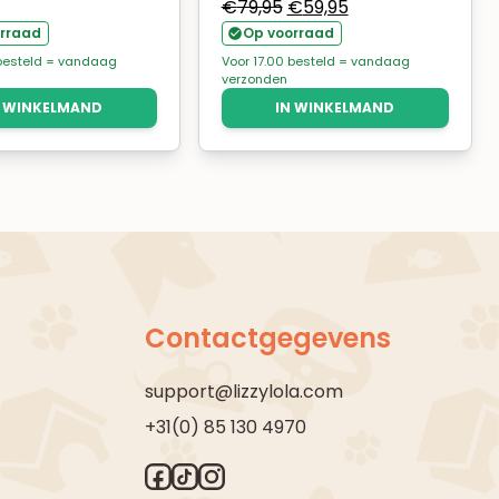
Oorspronkelijke
Huidige
€
79,95
€
59,95
prijs
prijs
rraad
Op voorraad
was:
is:
 besteld = vandaag
Voor 17.00 besteld = vandaag
verzonden
€79,95.
€59,95.
N WINKELMAND
IN WINKELMAND
Contactgegevens
support@lizzylola.com
+31(0) 85 130 4970