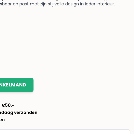
ar en past met zijn stijlvolle design in ieder interieur.
INKELMAND
f €50,-
andaag verzonden
len