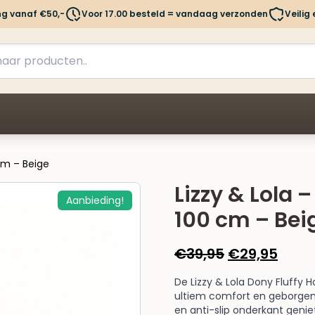
ng vanaf €50,-
Voor 17.00 besteld = vandaag verzonden
Veilig
cm – Beige
Lizzy & Lola
Aanbieding!
100 cm – Bei
Oorspronkel
Huid
€
39,95
€
29,95
prijs
prijs
De Lizzy & Lola Dony Fluffy
was:
is:
ultiem comfort en geborgenh
€39,95.
€29,
en anti-slip onderkant genie