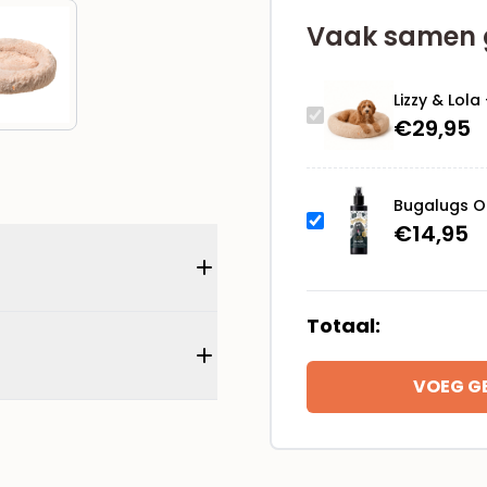
cm
Vaak samen 
-
Beige
aantal
Lizzy & Lol
€
29,95
Bugalugs On
€
14,95
Totaal:
VOEG G