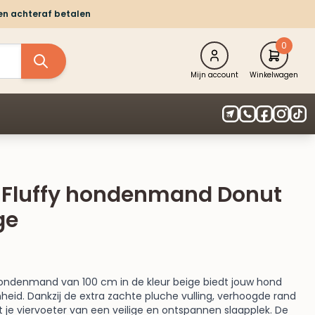
 en achteraf betalen
0
Mijn account
Winkelwagen
 – Fluffy hondenmand Donut
ge
ijke
ige
 Hondenmand van 100 cm in de kleur beige biedt jouw hond
eid. Dankzij de extra zachte pluche vulling, verhoogde rand
95.
t je viervoeter van een veilige en ontspannen slaapplek. De