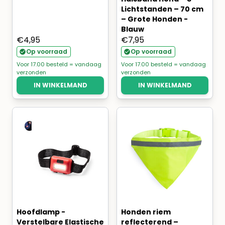
Lichtstanden – 70 cm
– Grote Honden -
Blauw
€
4,95
€
7,95
Op voorraad
Op voorraad
Voor 17.00 besteld = vandaag
Voor 17.00 besteld = vandaag
verzonden
verzonden
IN WINKELMAND
IN WINKELMAND
Hoofdlamp -
Honden riem
Verstelbare Elastische
reflecterend –