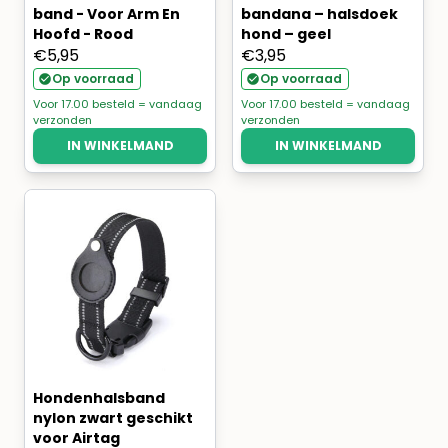
band - Voor Arm En
bandana – halsdoek
Hoofd - Rood
hond – geel
€
5,95
€
3,95
Op voorraad
Op voorraad
Voor 17.00 besteld = vandaag
Voor 17.00 besteld = vandaag
verzonden
verzonden
IN WINKELMAND
IN WINKELMAND
Hondenhalsband
nylon zwart geschikt
voor Airtag