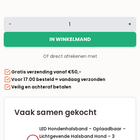
LED
-
+
Hondenhalsband
–
IN WINKELMAND
Oplaadbaar
–
Of direct afrekenen met
Lichtgevende
Halsband
Gratis verzending vanaf €50,-
Hond
Voor 17.00 besteld = vandaag verzonden
–
Veilig en achteraf betalen
3
Lichtstanden
–
35
Vaak samen gekocht
cm
–
LED Hondenhalsband – Oplaadbaar –
Kleine
Lichtgevende Halsband Hond – 3