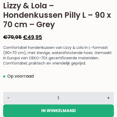
Lizzy & Lola –
Hondenkussen Pilly L – 90 x
70 cm – Grey
Oorspronkelijke
Huidige
€
79,95
€
49,95
prijs
prijs
Comfortabel hondenkussen van Lizzy & Lola in L-formaat
was:
is:
(90×70 cm), met stevige, waterafstotende hoes. Gemaakt
€79,95.
€49,95.
in Europa van OEKO-TEX gecertificeerde materialen.
Comfortabel, praktisch en vriendelijk geprijsd.
Op voorraad
Lizzy
-
+
&
Lola
IN WINKELMAND
-