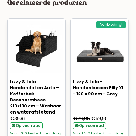
Gerelateerde producten
Aanbieding!
Lizzy & Lola
Lizzy & Lola -
Hondendeken Auto –
Hondenkussen Pilly XL
Kofferbak
- 120 x 90 cm - Grey
Beschermhoes
210x190 cm – Wasbaar
en waterafstotend
Oorspronkelijke
Huidige
€
39,95
€
79,95
€
59,95
prijs
prijs
Op voorraad
Op voorraad
was:
is:
Voor 17.00 besteld = vandaag
Voor 17.00 besteld = vandaag