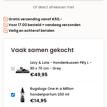
Hondenkussen
Of direct afrekenen met
Pilly
L
Gratis verzending vanaf €50,-
-
Voor 17.00 besteld = vandaag verzonden
90
Veilig en achteraf betalen
x
70
cm
-
Vaak samen gekocht
Grey
aantal
Lizzy & Lola - Hondenkussen Pilly L -
90 x 70 cm - Grey
€
49,95
Bugalugs One in a Million
hondenparfum 200 ml
€
14,95