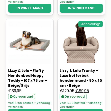
verzonden
verzonden
€79,95.
€59,95.
IN WINKELMAND
IN WINKELMAND
Aanbieding!
Lizzy & Lola - Fluffy
Lizzy & Lola Trunky –
Hondenbed Nappy
Luxe kofferbak
Teddy - 107 x 76 cm -
hondenmand - 90 x 70
Beige/Grijs
cm - Beige
Oorspronkelijke
Huidige
€
39,95
€
129,95
€
89,95
prijs
prijs
Op voorraad
Op voorraad
was:
is:
Voor 17.00 besteld = vandaag
Voor 17.00 besteld = vandaag
verzonden
verzonden
€129,95.
€89,95.