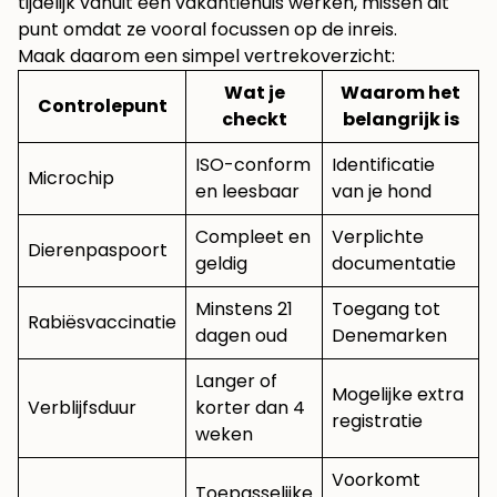
tijdelijk vanuit een vakantiehuis werken, missen dit
punt omdat ze vooral focussen op de inreis.
Maak daarom een simpel vertrekoverzicht:
Wat je
Waarom het
Controlepunt
checkt
belangrijk is
ISO-conform
Identificatie
Microchip
en leesbaar
van je hond
Compleet en
Verplichte
Dierenpaspoort
geldig
documentatie
Minstens 21
Toegang tot
Rabiësvaccinatie
dagen oud
Denemarken
Langer of
Mogelijke extra
Verblijfsduur
korter dan 4
registratie
weken
Voorkomt
Toepasselijke