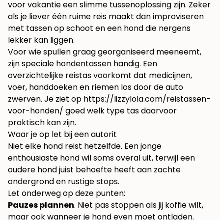
voor vakantie
een slimme tussenoplossing zijn. Zeker
als je liever één ruime reis maakt dan improviseren
met tassen op schoot en een hond die nergens
lekker kan liggen.
Voor wie spullen graag georganiseerd meeneemt,
zijn speciale hondentassen handig. Een
overzichtelijke reistas voorkomt dat medicijnen,
voer, handdoeken en riemen los door de auto
zwerven. Je ziet op
https://lizzylola.com/reistassen-
voor-honden/
goed welk type tas daarvoor
praktisch kan zijn.
Waar je op let bij een autorit
Niet elke hond reist hetzelfde. Een jonge
enthousiaste hond wil soms overal uit, terwijl een
oudere hond juist behoefte heeft aan zachte
ondergrond en rustige stops.
Let onderweg op deze punten:
Pauzes plannen
. Niet pas stoppen als jij koffie wilt,
maar ook wanneer je hond even moet ontladen.