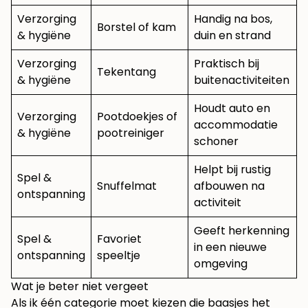
Verzorging
Handig na bos,
Borstel of kam
& hygiëne
duin en strand
Verzorging
Praktisch bij
Tekentang
& hygiëne
buitenactiviteiten
Houdt auto en
Verzorging
Pootdoekjes of
accommodatie
& hygiëne
pootreiniger
schoner
Helpt bij rustig
Spel &
Snuffelmat
afbouwen na
ontspanning
activiteit
Geeft herkenning
Spel &
Favoriet
in een nieuwe
ontspanning
speeltje
omgeving
Wat je beter niet vergeet
Als ik één categorie moet kiezen die baasjes het