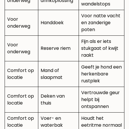
onderweg
drinkoplossing
wandelstops
Voor natte vacht
Voor
Handdoek
en zanderige
onderweg
poten
Fijn als er iets
Voor
Reserve riem
stukgaat of kwijt
onderweg
raakt
Geeft je hond een
Comfort op
Mand of
herkenbare
locatie
slaapmat
rustplek
Vertrouwde geur
Comfort op
Deken van
helpt bij
locatie
thuis
ontspannen
Comfort op
Voer- en
Houdt het
locatie
waterbak
eetritme normaal