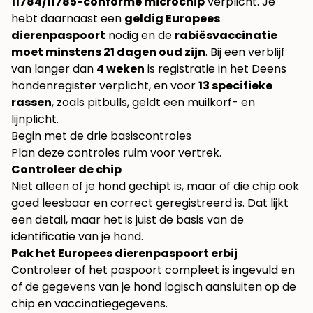
11784/11785-conforme microchip
verplicht. Je
hebt daarnaast een
geldig Europees
dierenpaspoort
nodig en de
rabiësvaccinatie
moet minstens 21 dagen oud zijn
. Bij een verblijf
van langer dan
4 weken
is registratie in het Deens
hondenregister verplicht, en voor
13 specifieke
rassen
, zoals pitbulls, geldt een muilkorf- en
lijnplicht.
Begin met de drie basiscontroles
Plan deze controles ruim voor vertrek.
Controleer de chip
Niet alleen of je hond gechipt is, maar of die chip ook
goed leesbaar en correct geregistreerd is. Dat lijkt
een detail, maar het is juist de basis van de
identificatie van je hond.
Pak het Europees dierenpaspoort erbij
Controleer of het paspoort compleet is ingevuld en
of de gegevens van je hond logisch aansluiten op de
chip en vaccinatiegegevens.