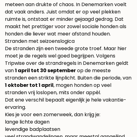
meteen aan drukte of chaos. In Denemarken voelt
dat vaak anders. Juist omdat er op veel plekken
ruimte is, ontstaat er minder gejaagd gedrag. Dat
maakt het prettiger voor zowel sociale honden als
honden die liever wat meer afstand houden.
Stranden met seizoenslogica
De stranden zijn een tweede grote troef. Maar hier
moet je de regels wel goed begrijpen. Volgens
Tripwise over de strandregels in Denemarken
geldt
van
1 april tot 30 september
op de meeste
stranden een strikte lijnplicht. Buiten die periode, van
1 oktober tot 1 april
, mogen honden op veel
stranden vrij loslopen, mits onder appèl.
Dat ene verschil bepaalt eigenlijk je hele vakantie-
ervaring.
Kies je voor een zomerweek, dan krijg je:
lange lichte dagen
levendige badplaatsen
veel strandwandelingen, maar meestal aangelijnd