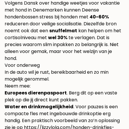
Volgens
Dansk over handige weetjes voor vakantie
met hond in Denemarken
kunnen Deense
hondenbossen stress bij honden met
40-60%
reduceren door veilige socialisatie. Diezelfde bron
noemt ook dat een
snuffelmat
kan helpen om het
cortisolniveau met
wel 30%
te verlagen. Dat is
precies waarom slim inpakken zo belangrijk is. Niet
alleen voor gemak, maar voor het welzijn van je
hond.
Voor onderweg
In de auto wil je rust, bereikbaarheid en zo min
mogelijk gerommel.
Neem mee:
Europees dierenpaspoort
. Berg dit op een vaste
plek op die jij direct kunt pakken.
Water en drinkmogelijkheid
. Voor pauzes is een
compacte fles met ingebouwde drinkoptie erg
handig. Een praktisch voorbeeld van zo’n oplossing
zie je op
https://lizzylola.com/honden-drinkfles-