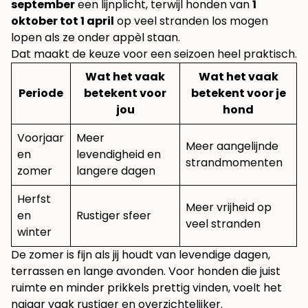
september
een lijnplicht, terwijl honden van
1
oktober tot 1 april
op veel stranden los mogen
lopen als ze onder appèl staan.
Dat maakt de keuze voor een seizoen heel praktisch.
Wat het vaak
Wat het vaak
Periode
betekent voor
betekent voor je
jou
hond
Voorjaar
Meer
Meer aangelijnde
en
levendigheid en
strandmomenten
zomer
langere dagen
Herfst
Meer vrijheid op
en
Rustiger sfeer
veel stranden
winter
De zomer is fijn als jij houdt van levendige dagen,
terrassen en lange avonden. Voor honden die juist
ruimte en minder prikkels prettig vinden, voelt het
najaar vaak rustiger en overzichtelijker.