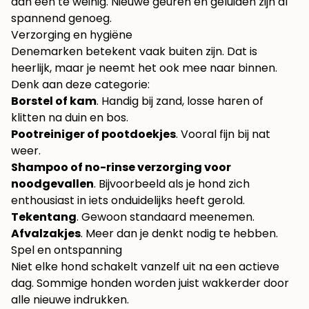
dan één te weinig. Nieuwe geuren en geluiden zijn al
spannend genoeg.
Verzorging en hygiëne
Denemarken betekent vaak buiten zijn. Dat is
heerlijk, maar je neemt het ook mee naar binnen.
Denk aan deze categorie:
Borstel of kam
. Handig bij zand, losse haren of
klitten na duin en bos.
Pootreiniger of pootdoekjes
. Vooral fijn bij nat
weer.
Shampoo of no-rinse verzorging voor
noodgevallen
. Bijvoorbeeld als je hond zich
enthousiast in iets onduidelijks heeft gerold.
Tekentang
. Gewoon standaard meenemen.
Afvalzakjes
. Meer dan je denkt nodig te hebben.
Spel en ontspanning
Niet elke hond schakelt vanzelf uit na een actieve
dag. Sommige honden worden juist wakkerder door
alle nieuwe indrukken.