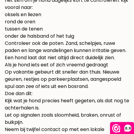
het slim om je hond dagelijks kort te controleren. Kijk
vooral naar:
oksels en liezen
rond de oren
tussen de tenen
onder de halsband of het tuig
Controleer ook de poten. Zand, schelpjes, ruwe
paden en lange wandelingen kunnen irritatie geven.
Een hond laat dat niet altijd direct duidelijk zien.
Als je hond iets eet of zich vreemd gedraagt
Op vakantie gebeurt dit sneller dan thuis. Nieuwe
geuren, restjes op parkeerplaatsen, aangespoeld
spul aan zee of iets uit een bosrand.
Doe dan dit:
Kijk wat je hond precies heeft gegeten, als dat nog te
achterhalen is.
Let op signalen zoals sloomheid, braken, onrust of
buikpijn.
8,9
Neem bij twijfel contact op met een lokale