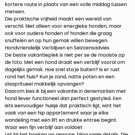
kortere route in plaats van een volle middag tussen
mensen.
Die praktische vrijheid maakt een wereld van
verschil. Niet alleen voor energieke honden, maar
ook voor oudere honden of honden die graag
snuffelen en op hun gemak willen bewegen.
Hondvriendelijk Verblijven en Seizoensadvies
De beste vakantieplek is niet per se de mooiste op
de foto. Met een hond draait een verblijf vooral om
dagelijks gemak. Hoe snel sta je buiten? Is er rust
rond het huis? Kun je zand, natte poten en een
slaapritueel makkelijk opvangen?
Daarom kies ik bij een vakantie in denemarken met
hond liever functioneel dan perfect gestyled. Een
iets eenvoudiger huisje dat praktisch ligt, wint het
vaak van een hip appartement waar je elke
wandeling met een lift en drukke entree begint.
Waar een fijn verblijf aan voldoet
Let bij het boeken op gewone, bijna saaie details. Die