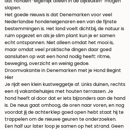
dat honden “eigenlijk alleen in de bijkeuken” mogen
slapen.
Het goede nieuws is dat Denemarken voor veel
Nederlandse hondeneigenaren een van de fijnste
bestemmingen is. Het land voelt dichtbij, de natuur is
ruim opgezet en als je slim plant kun je er samen
echt ontspannen. Niet alleen omdat het mooi is,
maar omdat veel praktische dingen daar goed
aansluiten op wat een hond nodig heeft: ritme,
beweging, overzicht en weinig gedoe.
Droomvakantie in Denemarken met je Hond Begint
Hier
Je rijdt een klein kustweggetje af. Links duinen, rechts
een rij vakantiehuisjes met houten terrassen. Je
hond heeft al door dat er iets bijzonders aan de hand
is. De neus gaat omhoog, de oren naar voren, en nog
voordat jij de achterklep goed open hebt staat hij te
trappelen om de nieuwe geuren te onderzoeken.
Een half uur later loop je samen op het strand. Geen