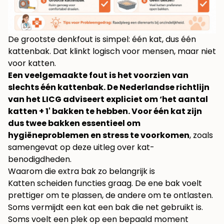
De grootste denkfout is simpel: één kat, dus één
kattenbak. Dat klinkt logisch voor mensen, maar niet
voor katten.
Een veelgemaakte fout is het voorzien van
slechts één kattenbak. De Nederlandse richtlijn
van het LICG adviseert expliciet om ‘het aantal
katten + 1' bakken te hebben. Voor één kat zijn
dus twee bakken essentieel om
hygiëneproblemen en stress te voorkomen
, zoals
samengevat op
deze uitleg over kat-
benodigdheden
.
Waarom die extra bak zo belangrijk is
Katten scheiden functies graag. De ene bak voelt
prettiger om te plassen, de andere om te ontlasten.
Soms vermijdt een kat een bak die net gebruikt is.
Soms voelt een plek op een bepaald moment