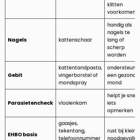
klitten
voorkomen
handig als
nagels te
Nagels
kattenschaar
lang of
scherp
worden
kattentandpasta,
ondersteunt
Gebit
vingerborstel of
een gezonde
mondspray
mond
helpt je snel
Parasietencheck
vlooienkam
iets
opmerken
gaasjes,
tekentang,
rust bij kleine
EHBO basis
telefoonnummer
noodgevalle