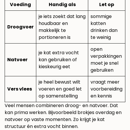
Voeding
Handig als
Let op
je iets zoekt dat lang
sommige
houdbaar en
katten
Droogvoer
makkelijk te
drinken dan
portioneren is
te weinig
open
je kat extra vocht
verpakkingen
Natvoer
kan gebruiken of
moet je snel
kieskeurig eet
gebruiken
je heel bewust wilt
vraagt meer
Vers vlees
voeren en goed let
voorbereiding
op samenstelling
en kennis
Veel mensen combineren droog- en natvoer. Dat
kan prima werken. Bijvoorbeeld brokjes overdag en
natvoer op vaste momenten. Zo krijgt je kat
structuur én extra vocht binnen.