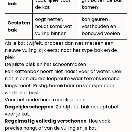
vaak fijner voor
grit buiten de bak
bak
de kat
komen
oogt netter,
kan geuren
Gesloten
houdt soms wat
vasthouden en
bak
vulling binnen
benauwd voelen
Als je kat twijfelt, probeer dan niet meteen een
nieuwe vulling. Kijk eerst naar het type bak en de
plek.
De juiste plek en het schoonmaken
Een kattenbak hoort niet naast voer of water. Ook
niet in een drukke looproute waar telkens iemand
langs moet. Rustig, bereikbaar en voorspelbaar
werkt het best.
Voor het onderhoud raad ik dit aan:
Dagelijks scheppen
. Zo blijft de bak acceptabel
voor je kat.
Regelmatig volledig verschonen
. Hoe vaak
precies hangt af van de vulling en je kat.