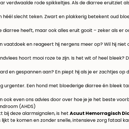
 verdwaalde rode spikkeltjes. Als de diarree eruitziet a
en héél slecht teken. Zwart en plakkerig betekent oud blo
 diarree heeft, maar ook alles eruit gooit – zeker als er o
een vaatdoek en reageert hij nergens meer op? Wil hij niet
tandvlees hoort mooi roze te zijn. Is het wit of heel blee
ard en gespannen aan? En piept hij als je er zachtjes op 
g urgenter. Een hond met bloederige diarree én bleek tan
ook even ons advies door over hoe je je het beste voor
Syndroom (AHDS)
 bij deze alarmsignalen, is het
Acuut Hemorragisch Di
lijkt te komen en zonder snelle, intensieve zorg fataal kan