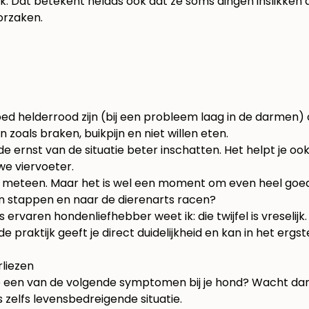
at betekent helaas ook dat ze soms dingen inslikken die
orzaken.
oed helderrood zijn (bij een probleem laag in de darmen) 
n zoals braken, buikpijn en niet willen eten.
e ernst van de situatie beter inschatten. Het helpt je oo
we viervoeter.
et meteen. Maar het is wel een moment om even heel goed o
o in stappen en naar de dierenarts racen?
 ervaren hondenliefhebber weet ik: die twijfel is vreselij
 praktijk geeft je direct duidelijkheid en kan in het ergs
liezen
 je een van de volgende symptomen bij je hond? Wacht dan n
 zelfs levensbedreigende situatie.