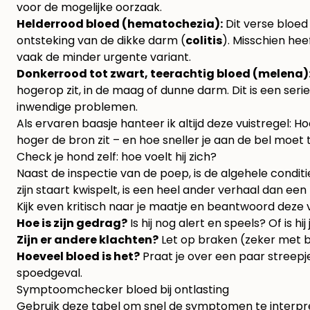
voor de mogelijke oorzaak.
Helderrood bloed (hematochezia):
Dit verse bloed 
ontsteking van de dikke darm (
colitis
). Misschien heef
vaak de minder urgente variant.
Donkerrood tot zwart, teerachtig bloed (melena)
hogerop zit, in de maag of dunne darm. Dit is een ser
inwendige problemen.
Als ervaren baasje hanteer ik altijd deze vuistregel: 
hoger de bron zit – en hoe sneller je aan de bel moet 
Check je hond zelf: hoe voelt hij zich?
Naast de inspectie van de poep, is de algehele condit
zijn staart kwispelt, is een heel ander verhaal dan een 
Kijk even kritisch naar je maatje en beantwoord deze 
Hoe is zijn gedrag?
Is hij nog alert en speels? Of is hi
Zijn er andere klachten?
Let op braken (zeker met bloe
Hoeveel bloed is het?
Praat je over een paar streepje
spoedgeval.
Symptoomchecker bloed bij ontlasting
Gebruik deze tabel om snel de symptomen te interpret