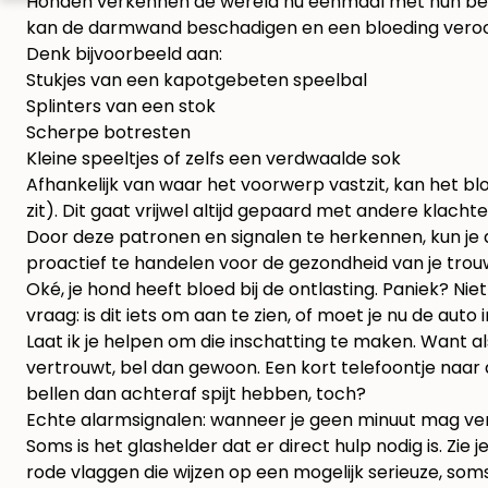
Honden verkennen de wereld nu eenmaal met hun bek. D
kan de darmwand beschadigen en een bloeding vero
Denk bijvoorbeeld aan:
Stukjes van een kapotgebeten speelbal
Splinters van een stok
Scherpe botresten
Kleine speeltjes of zelfs een verdwaalde sok
Afhankelijk van waar het voorwerp vastzit, kan het bl
zit). Dit gaat vrijwel altijd gepaard met andere klachte
Door deze patronen en signalen te herkennen, kun je d
proactief te handelen voor de gezondheid van je trou
Oké, je hond heeft bloed bij de ontlasting. Paniek? Ni
vraag: is dit iets om aan te zien, of moet je nu de aut
Laat ik je helpen om die inschatting te maken. Want als
vertrouwt, bel dan gewoon. Een kort telefoontje naar de
bellen dan achteraf spijt hebben, toch?
Echte alarmsignalen: wanneer je geen minuut mag ver
Soms is het glashelder dat er direct hulp nodig is. Zie
rode vlaggen die wijzen op een mogelijk serieuze, soms