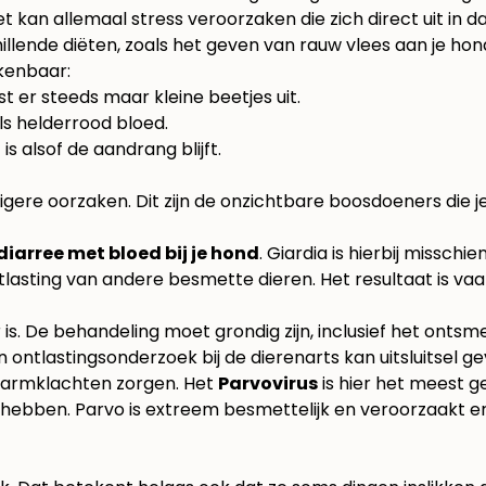
 kan allemaal stress veroorzaken die zich direct uit in d
illende diëten, zoals het geven van
rauw vlees aan je hon
rkenbaar:
 er steeds maar kleine beetjes uit.
els helderrood bloed.
is alsof de aandrang blijft.
igere oorzaken. Dit zijn de onzichtbare boosdoeners die je
diarree met bloed bij je hond
. Giardia is hierbij missc
tlasting van andere besmette dieren. Het resultaat is va
r is. De behandeling moet grondig zijn, inclusief het ont
ontlastingsonderzoek bij de dierenarts kan uitsluitsel ge
darmklachten zorgen. Het
Parvovirus
is hier het meest g
ebben. Parvo is extreem besmettelijk en veroorzaakt ern