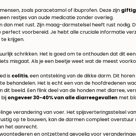
mensen, zoals paracetamol of ibuprofen. Deze zijn
giftig
een restjes van oude medicatie zonder overleg.
 dan met rust. Zijn maag-darmstelsel heeft rust nodig. 
e perfect voorbereid. Je hebt alle cruciale informatie ve
te krijgen.
natuurlijk schrikken. Het is goed om te onthouden dat dit e
l iets misgaat. Als je een beetje weet wat de meest voor
ed is
colitis
, een ontsteking van de dikke darm. Dit horen
ed te behandelen. Het is echt een van de hoofdredenen wa
en dit beeld. Een flink deel van de honden met diarree, v
 bij
ongeveer 30-40% van alle diarreegevallen
met bl
elinge verandering van voer. Het spijsverteringsstelsel 
ustig op te bouwen, kan de darmen compleet overstuur ma
van het aanrecht.
woontedieren en ontzettend gevoelig voor veranderingen. 