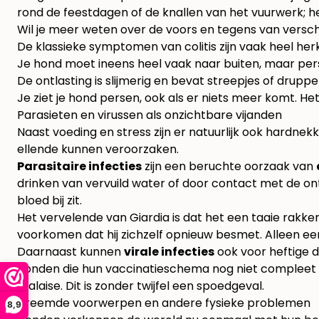
rond de feestdagen of de knallen van het vuurwerk; het
Wil je meer weten over de voors en tegens van versch
De klassieke symptomen van colitis zijn vaak heel he
Je hond moet ineens heel vaak naar buiten, maar perst
De ontlasting is slijmerig en bevat streepjes of drupp
Je ziet je hond persen, ook als er niets meer komt. Het 
Parasieten en virussen als onzichtbare vijanden
Naast voeding en stress zijn er natuurlijk ook hardnekk
ellende kunnen veroorzaken.
Parasitaire infecties
zijn een beruchte oorzaak van
drinken van vervuild water of door contact met de on
bloed bij zit.
Het vervelende van Giardia is dat het een taaie rakke
voorkomen dat hij zichzelf opnieuw besmet. Alleen een 
Daarnaast kunnen
virale infecties
ook voor heftige 
honden die hun vaccinatieschema nog niet compleet h
malaise. Dit is zonder twijfel een spoedgeval.
Vreemde voorwerpen en andere fysieke problemen
8,9