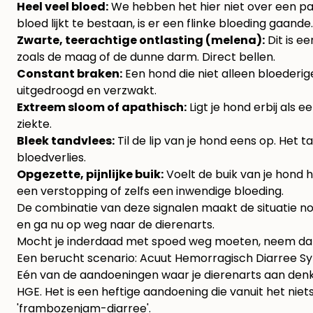
Heel veel bloed:
We hebben het hier niet over een paar
bloed lijkt te bestaan, is er een flinke bloeding gaande.
Zwarte, teerachtige ontlasting (melena):
Dit is e
zoals de maag of de dunne darm. Direct bellen.
Constant braken:
Een hond die niet alleen bloederige
uitgedroogd en verzwakt.
Extreem sloom of apathisch:
Ligt je hond erbij als 
ziekte.
Bleek tandvlees:
Til de lip van je hond eens op. Het 
bloedverlies.
Opgezette, pijnlijke buik:
Voelt de buik van je hond h
een verstopping of zelfs een inwendige bloeding.
De combinatie van deze signalen maakt de situatie no
en ga nu op weg naar de dierenarts.
Mocht je inderdaad met spoed weg moeten, neem dan 
Een berucht scenario: Acuut Hemorragisch Diarree 
Eén van de aandoeningen waar je dierenarts aan denkt
HGE. Het is een heftige aandoening die vanuit het niets 
'frambozenjam-diarree'.