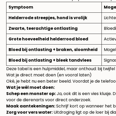
Symptoom
Mogel
Helderrode streepjes, hond is vrolijk
Lichte
Zwarte, teerachtige ontlasting
Bloed
Grote hoeveelheid helderrood bloed
Actiev
Bloed bij ontlasting + braken, sloomheid
Mogeli
Bloed bij ontlasting + bleek tandvlees
Signaa
Deze tabel is een hulpmiddel, maar onthoud: bij twijfel 
Wat je direct moet doen (en vooral laten)
Oké, je hebt nu een beter beeld. Voordat je de telefoon
Wat je wél moet doen:
Schep een monster op:
Ja, ook dit is een vies klusje
voor de dierenarts voor direct onderzoek.
Maak aantekeningen:
Schrijf kort op wanneer het be
Zorg voor vers water:
Uitdroging ligt op de loer bij d