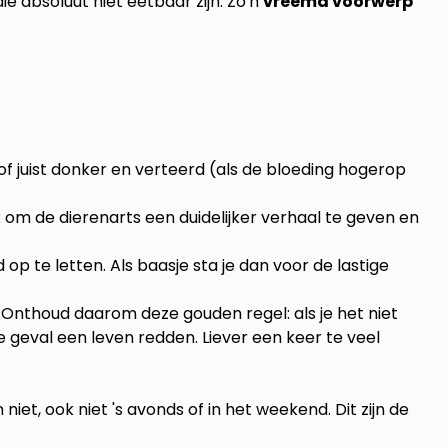
 absoluut niet eetbaar zijn. Zo'n
vreemd voorwerp
of juist donker en verteerd (als de bloeding hogerop
k om de dierenarts een duidelijker verhaal te geven en
p te letten. Als baasje sta je dan voor de lastige
k. Onthoud daarom deze gouden regel: als je het niet
te geval een leven redden. Liever een keer te veel
iet, ook niet 's avonds of in het weekend. Dit zijn de