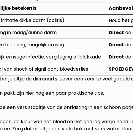
ijke betekenis
Aanbevol
 irritatie dikke darm (colitis)
Houd het g
ing in maag/dunne darm
Direct
de 
e bloeding, mogelijk ernstig
Direct
de 
jk ernstige infectie, vergiftiging of blokkade
Direct
de 
l van shock of significant bloedverlies
SPOEDGEV
bel je altijd de dierenarts. Liever een keer te veel gebeld
 pakt, zijn hier nog een paar praktische tips.
. Doe een vers staaltje van de ontlasting in een schoon po
gon, de kleur van het bloed en het gedrag van je hond. In 
iarree. Zorg dat er altijd een volle bak met vers water klaa