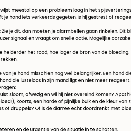
wijst meestal op een probleem laag in het spijsverterings
t je hond iets verkeerds gegeten, is hij gestrest of reageer
:
Zie je dit, dan moeten je alarmbellen gaan rinkelen. Dit 
ieuzer signaal en vraagt om snelle actie. Mogelijke oorza
Hoe helderder het rood, hoe lager de bron van de bloeding
trekken.
ie van je hond misschien nog wel belangrijker. Een hond d
hond die lusteloos in zijn mand ligt en niet meer reageert.
vragen:
j juist sloom, afwezig en wil hij niet overeind komen? Apathi
d!), koorts, een harde of pijnlijke buik en de kleur van zi
s of druppels? Of is de diarree echt doordrenkt met bloed
eren en de urgentie van de situatie in te schatten.