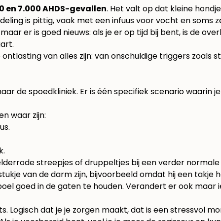
0 en 7.000 AHDS-gevallen
. Het valt op dat kleine hondj
deling is pittig, vaak met een infuus voor vocht en soms 
k, maar er is goed nieuws: als je er op tijd bij bent, is de ov
 ontlasting van alles zijn: van onschuldige triggers zoals 
aar de spoedkliniek. Er is één specifiek scenario waarin je
en waar zijn:
us.
k.
helderrode streepjes of druppeltjes bij een verder normale 
e stukje van de darm zijn, bijvoorbeeld omdat hij een takje
boel goed in de gaten te houden. Verandert er ook maar i
s. Logisch dat je je zorgen maakt, dat is een stressvol m