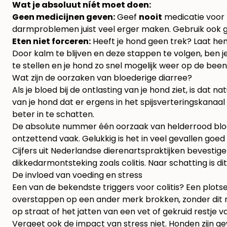
Wat je absoluut níét moet doen:
Geen medicijnen geven:
Geef
nooit
medicatie voor 
darmproblemen juist veel erger maken. Gebruik ook g
Eten niet forceren:
Heeft je hond geen trek? Laat hem
Door kalm te blijven en deze stappen te volgen, ben j
te stellen en je hond zo snel mogelijk weer op de been 
Wat zijn de oorzaken van bloederige diarree?
Als je bloed bij de ontlasting van je hond ziet, is dat 
van je hond dat er ergens in het spijsverteringskanaa
beter in te schatten.
De absolute nummer één oorzaak van helderrood blo
ontzettend vaak. Gelukkig is het in veel gevallen go
Cijfers uit Nederlandse dierenartspraktijken bevestig
dikkedarmontsteking zoals colitis. Naar schatting is dit
De invloed van voeding en stress
Een van de bekendste triggers voor colitis? Een plots
overstappen op een ander merk brokken, zonder dit r
op straat of het jatten van een vet of gekruid restje 
Vergeet ook de impact van stress niet. Honden zijn ge