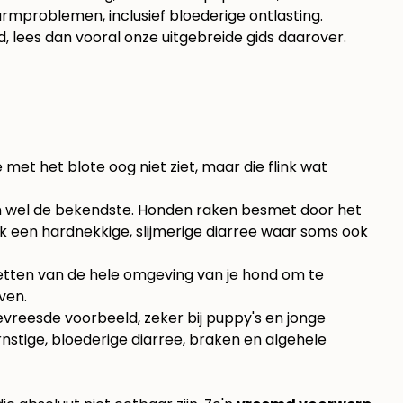
armproblemen, inclusief bloederige ontlasting.
d
, lees dan vooral onze uitgebreide gids daarover.
 met het blote oog niet ziet, maar die flink wat
hien wel de bekendste. Honden raken besmet door het
ak een hardnekkige, slijmerige diarree waar soms ook
smetten van de hele omgeving van je hond om te
ven.
evreesde voorbeeld, zeker bij puppy's en jonge
stige, bloederige diarree, braken en algehele