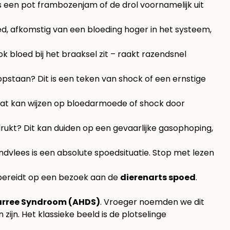
ls een pot frambozenjam of de drol voornamelijk uit
ed, afkomstig van een bloeding hoger in het systeem,
ok bloed bij het braaksel zit – raakt razendsnel
 opstaan? Dit is een teken van shock of een ernstige
k? Dat kan wijzen op bloedarmoede of shock door
drukt? Dit kan duiden op een gevaarlijke gasophoping,
dvlees is een absolute spoedsituatie. Stop met lezen
bereidt op een bezoek aan de
dierenarts spoed
.
arree Syndroom (AHDS)
. Vroeger noemden we dit
 zijn. Het klassieke beeld is de plotselinge