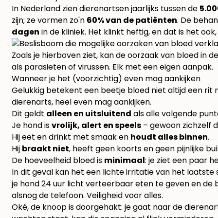
In Nederland zien dierenartsen jaarlijks tussen de
5.00
zijn; ze vormen zo'n
60% van de patiënten
. De behan
dagen
in de kliniek. Het klinkt heftig, en dat is het oo
Zoals je hierboven ziet, kan de oorzaak van bloed in de
als parasieten of virussen. Elk met een eigen aanpak.
Wanneer je het (voorzichtig) even mag aankijken
Gelukkig betekent een beetje bloed niet altijd een rit n
dierenarts, heel even mag aankijken.
Dit geldt
alleen en uitsluitend
als alle volgende punt
Je hond is
vrolijk, alert en speels
– gewoon zichzelf d
Hij eet en drinkt met smaak en
houdt alles binnen
.
Hij
braakt niet
, heeft geen koorts en geen pijnlijke bui
De hoeveelheid bloed is
minimaal
: je ziet een paar 
In dit geval kan het een lichte irritatie van het laatst
je hond 24 uur licht verteerbaar eten te geven en de 
alsnog de telefoon. Veiligheid voor alles.
Oké, de knoop is doorgehakt: je gaat naar de dierenart