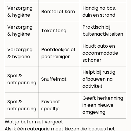
Verzorging
Handig na bos,
Borstel of kam
& hygiëne
duin en strand
Verzorging
Praktisch bij
Tekentang
& hygiëne
buitenactiviteiten
Houdt auto en
Verzorging
Pootdoekjes of
accommodatie
& hygiëne
pootreiniger
schoner
Helpt bij rustig
Spel &
Snuffelmat
afbouwen na
ontspanning
activiteit
Geeft herkenning
Spel &
Favoriet
in een nieuwe
ontspanning
speeltje
omgeving
Wat je beter niet vergeet
Als ik één categorie moet kiezen die baasjes het