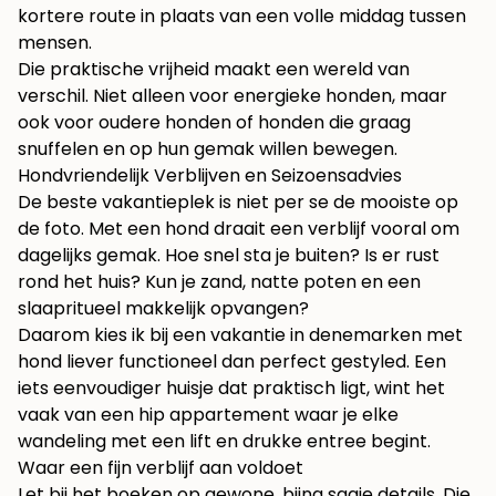
kortere route in plaats van een volle middag tussen
mensen.
Die praktische vrijheid maakt een wereld van
verschil. Niet alleen voor energieke honden, maar
ook voor oudere honden of honden die graag
snuffelen en op hun gemak willen bewegen.
Hondvriendelijk Verblijven en Seizoensadvies
De beste vakantieplek is niet per se de mooiste op
de foto. Met een hond draait een verblijf vooral om
dagelijks gemak. Hoe snel sta je buiten? Is er rust
rond het huis? Kun je zand, natte poten en een
slaapritueel makkelijk opvangen?
Daarom kies ik bij een vakantie in denemarken met
hond liever functioneel dan perfect gestyled. Een
iets eenvoudiger huisje dat praktisch ligt, wint het
vaak van een hip appartement waar je elke
wandeling met een lift en drukke entree begint.
Waar een fijn verblijf aan voldoet
Let bij het boeken op gewone, bijna saaie details. Die