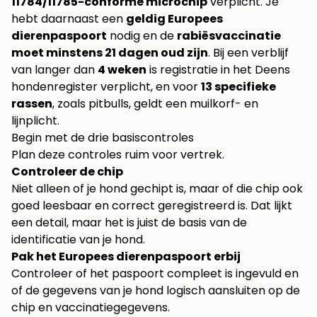
11784/11785-conforme microchip
verplicht. Je
hebt daarnaast een
geldig Europees
dierenpaspoort
nodig en de
rabiësvaccinatie
moet minstens 21 dagen oud zijn
. Bij een verblijf
van langer dan
4 weken
is registratie in het Deens
hondenregister verplicht, en voor
13 specifieke
rassen
, zoals pitbulls, geldt een muilkorf- en
lijnplicht.
Begin met de drie basiscontroles
Plan deze controles ruim voor vertrek.
Controleer de chip
Niet alleen of je hond gechipt is, maar of die chip ook
goed leesbaar en correct geregistreerd is. Dat lijkt
een detail, maar het is juist de basis van de
identificatie van je hond.
Pak het Europees dierenpaspoort erbij
Controleer of het paspoort compleet is ingevuld en
of de gegevens van je hond logisch aansluiten op de
chip en vaccinatiegegevens.