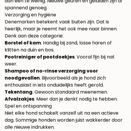
dan één te weinig. Nieuwe geuren en geluiden zijn al
spannend genoeg.
Verzorging en hygiëne
Denemarken betekent vaak buiten zijn. Dat is
heerlijk, maar je neemt het ook mee naar binnen.
Denk aan deze categorie:
Borstel of kam
. Handig bij zand, losse haren of
klitten na duin en bos.
Pootreiniger of pootdoekjes
. Vooral fijn bij nat
weer.
Shampoo of no-rinse verzorging voor
noodgevallen
. Bijvoorbeeld als je hond zich
enthousiast in iets onduidelijks heeft gerold.
Tekentang
. Gewoon standaard meenemen.
Afvalzakjes
. Meer dan je denkt nodig te hebben.
Spel en ontspanning
Niet elke hond schakelt vanzelf uit na een actieve
dag. Sommige honden worden juist wakkerder door
alle nieuwe indrukken.