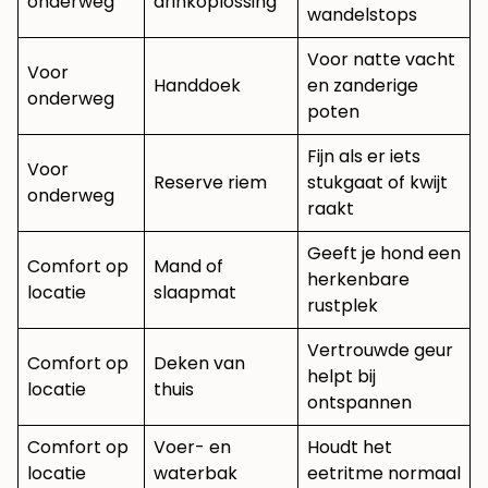
onderweg
drinkoplossing
wandelstops
Voor natte vacht
Voor
Handdoek
en zanderige
onderweg
poten
Fijn als er iets
Voor
Reserve riem
stukgaat of kwijt
onderweg
raakt
Geeft je hond een
Comfort op
Mand of
herkenbare
locatie
slaapmat
rustplek
Vertrouwde geur
Comfort op
Deken van
helpt bij
locatie
thuis
ontspannen
Comfort op
Voer- en
Houdt het
locatie
waterbak
eetritme normaal