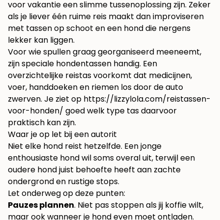
voor vakantie
een slimme tussenoplossing zijn. Zeker
als je liever één ruime reis maakt dan improviseren
met tassen op schoot en een hond die nergens
lekker kan liggen.
Voor wie spullen graag georganiseerd meeneemt,
zijn speciale hondentassen handig. Een
overzichtelijke reistas voorkomt dat medicijnen,
voer, handdoeken en riemen los door de auto
zwerven. Je ziet op
https://lizzylola.com/reistassen-
voor-honden/
goed welk type tas daarvoor
praktisch kan zijn.
Waar je op let bij een autorit
Niet elke hond reist hetzelfde. Een jonge
enthousiaste hond wil soms overal uit, terwijl een
oudere hond juist behoefte heeft aan zachte
ondergrond en rustige stops.
Let onderweg op deze punten:
Pauzes plannen
. Niet pas stoppen als jij koffie wilt,
maar ook wanneer je hond even moet ontladen.