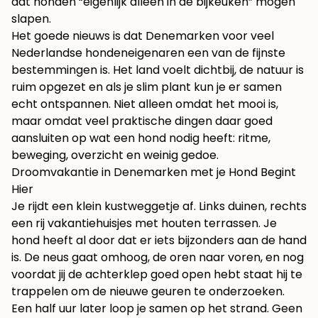
dat honden “eigenlijk alleen in de bijkeuken” mogen
slapen.
Het goede nieuws is dat Denemarken voor veel
Nederlandse hondeneigenaren een van de fijnste
bestemmingen is. Het land voelt dichtbij, de natuur is
ruim opgezet en als je slim plant kun je er samen
echt ontspannen. Niet alleen omdat het mooi is,
maar omdat veel praktische dingen daar goed
aansluiten op wat een hond nodig heeft: ritme,
beweging, overzicht en weinig gedoe.
Droomvakantie in Denemarken met je Hond Begint
Hier
Je rijdt een klein kustweggetje af. Links duinen, rechts
een rij vakantiehuisjes met houten terrassen. Je
hond heeft al door dat er iets bijzonders aan de hand
is. De neus gaat omhoog, de oren naar voren, en nog
voordat jij de achterklep goed open hebt staat hij te
trappelen om de nieuwe geuren te onderzoeken.
Een half uur later loop je samen op het strand. Geen