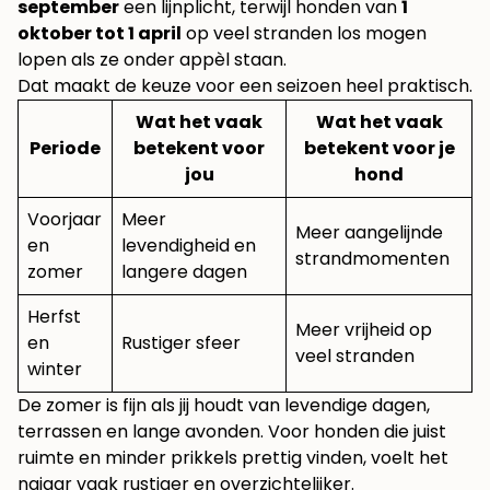
september
een lijnplicht, terwijl honden van
1
oktober tot 1 april
op veel stranden los mogen
lopen als ze onder appèl staan.
Dat maakt de keuze voor een seizoen heel praktisch.
Wat het vaak
Wat het vaak
Periode
betekent voor
betekent voor je
jou
hond
Voorjaar
Meer
Meer aangelijnde
en
levendigheid en
strandmomenten
zomer
langere dagen
Herfst
Meer vrijheid op
en
Rustiger sfeer
veel stranden
winter
De zomer is fijn als jij houdt van levendige dagen,
terrassen en lange avonden. Voor honden die juist
ruimte en minder prikkels prettig vinden, voelt het
najaar vaak rustiger en overzichtelijker.