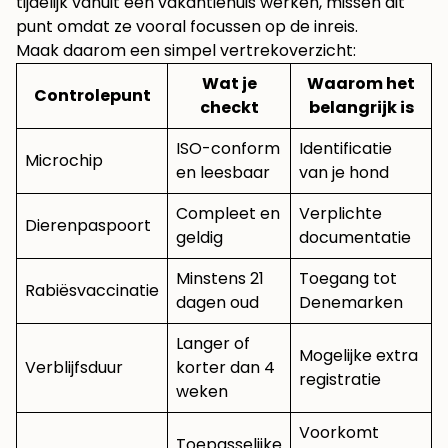
tijdelijk vanuit een vakantiehuis werken, missen dit
punt omdat ze vooral focussen op de inreis.
Maak daarom een simpel vertrekoverzicht:
Wat je
Waarom het
Controlepunt
checkt
belangrijk is
ISO-conform
Identificatie
Microchip
en leesbaar
van je hond
Compleet en
Verplichte
Dierenpaspoort
geldig
documentatie
Minstens 21
Toegang tot
Rabiësvaccinatie
dagen oud
Denemarken
Langer of
Mogelijke extra
Verblijfsduur
korter dan 4
registratie
weken
Voorkomt
Toepasselijke