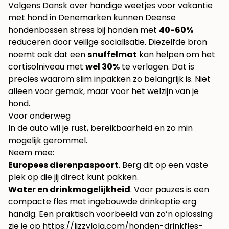
Volgens
Dansk over handige weetjes voor vakantie
met hond in Denemarken
kunnen Deense
hondenbossen stress bij honden met
40-60%
reduceren door veilige socialisatie. Diezelfde bron
noemt ook dat een
snuffelmat
kan helpen om het
cortisolniveau met
wel 30%
te verlagen. Dat is
precies waarom slim inpakken zo belangrijk is. Niet
alleen voor gemak, maar voor het welzijn van je
hond.
Voor onderweg
In de auto wil je rust, bereikbaarheid en zo min
mogelijk gerommel.
Neem mee:
Europees dierenpaspoort
. Berg dit op een vaste
plek op die jij direct kunt pakken.
Water en drinkmogelijkheid
. Voor pauzes is een
compacte fles met ingebouwde drinkoptie erg
handig. Een praktisch voorbeeld van zo’n oplossing
zie je op
https://lizzylola.com/honden-drinkfles-