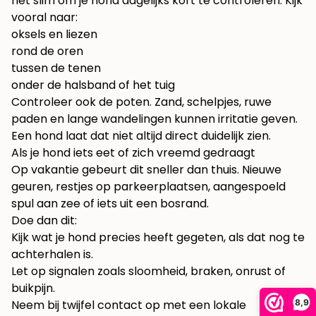
het slim om je hond dagelijks kort te controleren. Kijk
vooral naar:
oksels en liezen
rond de oren
tussen de tenen
onder de halsband of het tuig
Controleer ook de poten. Zand, schelpjes, ruwe
paden en lange wandelingen kunnen irritatie geven.
Een hond laat dat niet altijd direct duidelijk zien.
Als je hond iets eet of zich vreemd gedraagt
Op vakantie gebeurt dit sneller dan thuis. Nieuwe
geuren, restjes op parkeerplaatsen, aangespoeld
spul aan zee of iets uit een bosrand.
Doe dan dit:
Kijk wat je hond precies heeft gegeten, als dat nog te
achterhalen is.
Let op signalen zoals sloomheid, braken, onrust of
buikpijn.
8,9
Neem bij twijfel contact op met een lokale