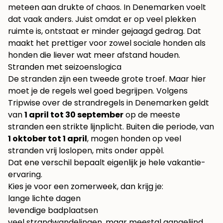
meteen aan drukte of chaos. In Denemarken voelt
dat vaak anders. Juist omdat er op veel plekken
ruimte is, ontstaat er minder gejaagd gedrag. Dat
maakt het prettiger voor zowel sociale honden als
honden die liever wat meer afstand houden.
Stranden met seizoenslogica
De stranden zijn een tweede grote troef. Maar hier
moet je de regels wel goed begrijpen. Volgens
Tripwise over de strandregels in Denemarken
geldt
van
1 april tot 30 september
op de meeste
stranden een strikte lijnplicht. Buiten die periode, van
1 oktober tot 1 april
, mogen honden op veel
stranden vrij loslopen, mits onder appèl.
Dat ene verschil bepaalt eigenlijk je hele vakantie-
ervaring.
Kies je voor een zomerweek, dan krijg je:
lange lichte dagen
levendige badplaatsen
veel strandwandelingen, maar meestal aangelijnd