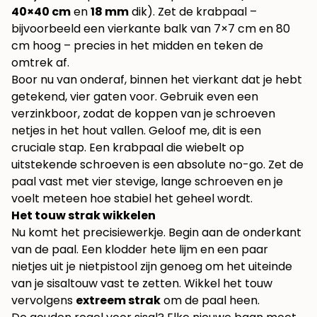
40×40 cm
en
18 mm
dik). Zet de krabpaal –
bijvoorbeeld een vierkante balk van 7×7 cm en 80
cm hoog – precies in het midden en teken de
omtrek af.
Boor nu van onderaf, binnen het vierkant dat je hebt
getekend, vier gaten voor. Gebruik even een
verzinkboor, zodat de koppen van je schroeven
netjes in het hout vallen. Geloof me, dit is een
cruciale stap. Een krabpaal die wiebelt op
uitstekende schroeven is een absolute no-go. Zet de
paal vast met vier stevige, lange schroeven en je
voelt meteen hoe stabiel het geheel wordt.
Het touw strak wikkelen
Nu komt het precisiewerkje. Begin aan de onderkant
van de paal. Een klodder hete lijm en een paar
nietjes uit je nietpistool zijn genoeg om het uiteinde
van je sisaltouw vast te zetten. Wikkel het touw
vervolgens
extreem strak
om de paal heen.