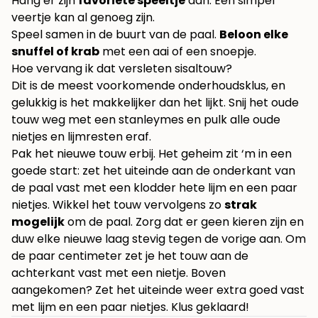
Hang er zijn
favoriete speeltje
aan. Een simpel
veertje kan al genoeg zijn.
Speel samen in de buurt van de paal.
Beloon elke
snuffel of krab
met een aai of een snoepje.
Hoe vervang ik dat versleten sisaltouw?
Dit is de meest voorkomende onderhoudsklus, en
gelukkig is het makkelijker dan het lijkt. Snij het oude
touw weg met een stanleymes en pulk alle oude
nietjes en lijmresten eraf.
Pak het nieuwe touw erbij. Het geheim zit ‘m in een
goede start: zet het uiteinde aan de onderkant van
de paal vast met een klodder hete lijm en een paar
nietjes. Wikkel het touw vervolgens zo
strak
mogelijk
om de paal. Zorg dat er geen kieren zijn en
duw elke nieuwe laag stevig tegen de vorige aan. Om
de paar centimeter zet je het touw aan de
achterkant vast met een nietje. Boven
aangekomen? Zet het uiteinde weer extra goed vast
met lijm en een paar nietjes. Klus geklaard!