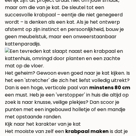
eerlijk zijn: dit project draait niet om jouw smaak,
maar om die van je kat. De sleutel tot een
succesvolle krabpaal – eentje die niet genegeerd
wordt – is denken als een kat. Als je het ontwerp
afstemt op zijn instinct en persoonlijkheid, bouw je
geen meubelstuk, maar een onweerstaanbaar
kattenparadijs.
Het geheim? Gewoon even goed naar je kat kijken. Is
het een 'stretcher' die zich het liefst volledig uitrekt?
Dan is een hoge, verticale paal van
minstens 80 cm
een must. Heb je een 'verstopper' in huis die altijd op
zoek is naar knusse, veilige plekjes? Dan scoor je
punten met een ingebouwd holletje of een mandje
met opstaande randen.
Kijk naar het karakter van je kat
Het mooiste van zelf een
krabpaal maken
is dat je