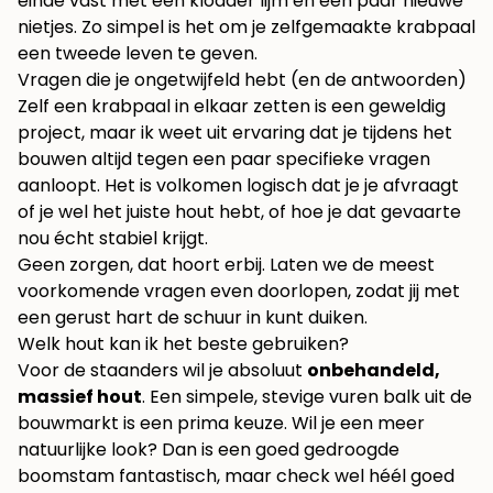
einde vast met een klodder lijm en een paar nieuwe
nietjes. Zo simpel is het om je zelfgemaakte krabpaal
een tweede leven te geven.
Vragen die je ongetwijfeld hebt (en de antwoorden)
Zelf een krabpaal in elkaar zetten is een geweldig
project, maar ik weet uit ervaring dat je tijdens het
bouwen altijd tegen een paar specifieke vragen
aanloopt. Het is volkomen logisch dat je je afvraagt
of je wel het juiste hout hebt, of hoe je dat gevaarte
nou écht stabiel krijgt.
Geen zorgen, dat hoort erbij. Laten we de meest
voorkomende vragen even doorlopen, zodat jij met
een gerust hart de schuur in kunt duiken.
Welk hout kan ik het beste gebruiken?
Voor de staanders wil je absoluut
onbehandeld,
massief hout
. Een simpele, stevige vuren balk uit de
bouwmarkt is een prima keuze. Wil je een meer
natuurlijke look? Dan is een goed gedroogde
boomstam fantastisch, maar check wel héél goed