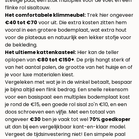
stevige paal, een stuk multiplex voor de voet en een
flinke rol sisaltouw.
Het comfortabele klimmeubel:
Trek hier ongeveer
€40 tot €70
voor uit. Die extra kosten zitten hem
vooral in een grotere bodemplaat, wat extra hout
voor de plateaus en natuurlijk een lekker stofje voor
de bekleding.
Het ultieme kattenkasteel:
Hier kan de teller
oplopen van
€80 tot €150+
. De prijs hangt sterk af
van het aantal palen, de grootte van het huisje en of
je voor luxe materialen kiest.
Vergeleken met wat je in de winkel betaalt, bespaar
je bijna altijd een flink bedrag. Een snelle rekensom
voor een basispaal: een multiplex bodemplaat kost
je rond de €15, een goede rol sisal zo'n €10, en een
doos schroeven een vijfje. Met een totaal van
ongeveer
€30
ben je vaak tot wel
70% goedkoper
uit dan bij een vergelijkbaar kant-en-klaar model.
Vergeet de tijdsinvestering niet! Een simpele paal