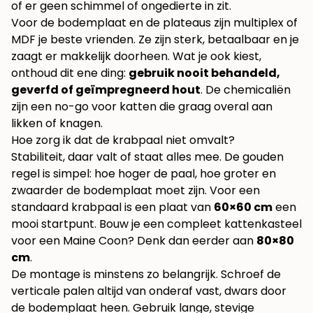
of er geen schimmel of ongedierte in zit.
Voor de bodemplaat en de plateaus zijn multiplex of
MDF je beste vrienden. Ze zijn sterk, betaalbaar en je
zaagt er makkelijk doorheen. Wat je ook kiest,
onthoud dit ene ding:
gebruik nooit behandeld,
geverfd of geïmpregneerd hout
. De chemicaliën
zijn een no-go voor katten die graag overal aan
likken of knagen.
Hoe zorg ik dat de krabpaal niet omvalt?
Stabiliteit, daar valt of staat alles mee. De gouden
regel is simpel: hoe hoger de paal, hoe groter en
zwaarder de bodemplaat moet zijn. Voor een
standaard krabpaal is een plaat van
60×60 cm
een
mooi startpunt. Bouw je een compleet kattenkasteel
voor een Maine Coon? Denk dan eerder aan
80×80
cm
.
De montage is minstens zo belangrijk. Schroef de
verticale palen altijd van onderaf vast, dwars door
de bodemplaat heen. Gebruik lange, stevige