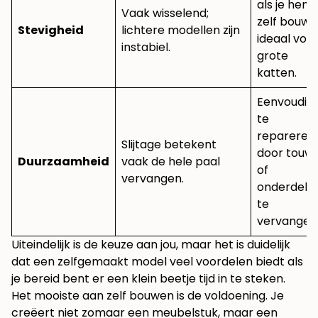
als je hem
Vaak wisselend;
zelf bouwt;
Stevigheid
lichtere modellen zijn
ideaal voo
instabiel.
grote
katten.
Eenvoudig
te
repareren
Slijtage betekent
door touw
Duurzaamheid
vaak de hele paal
of
vervangen.
onderdele
te
vervangen
Uiteindelijk is de keuze aan jou, maar het is duidelijk
dat een zelfgemaakt model veel voordelen biedt als
je bereid bent er een klein beetje tijd in te steken.
Het mooiste aan zelf bouwen is de voldoening. Je
creëert niet zomaar een meubelstuk, maar een