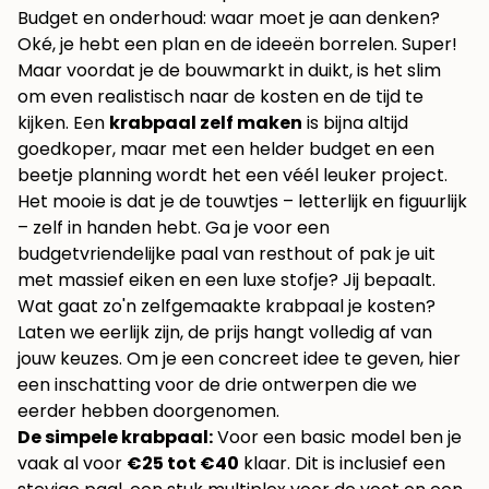
Budget en onderhoud: waar moet je aan denken?
Oké, je hebt een plan en de ideeën borrelen. Super!
Maar voordat je de bouwmarkt in duikt, is het slim
om even realistisch naar de kosten en de tijd te
kijken. Een
krabpaal zelf maken
is bijna altijd
goedkoper, maar met een helder budget en een
beetje planning wordt het een véél leuker project.
Het mooie is dat je de touwtjes – letterlijk en figuurlijk
– zelf in handen hebt. Ga je voor een
budgetvriendelijke paal van resthout of pak je uit
met massief eiken en een luxe stofje? Jij bepaalt.
Wat gaat zo'n zelfgemaakte krabpaal je kosten?
Laten we eerlijk zijn, de prijs hangt volledig af van
jouw keuzes. Om je een concreet idee te geven, hier
een inschatting voor de drie ontwerpen die we
eerder hebben doorgenomen.
De simpele krabpaal:
Voor een basic model ben je
vaak al voor
€25 tot €40
klaar. Dit is inclusief een