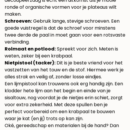
decoupeerzaag is echt een uitkomst als je mooie
ronde of organische vormen voor je plateaus wilt
maken.
Schroeven:
Gebruik lange, stevige schroeven. Een
goede vuistregel is dat de schroef voor minstens
twee derde de paal in moet gaan voor een rotsvaste
verbinding.
Rolmaat en potlood:
Spreekt voor zich. Meten is
weten, zeker bij een krabpaal.
Nietpistool (tacker):
Dit is je beste vriend voor het
vastzetten van het touw en de stof. Hiermee werk je
alles strak en veilig af, zonder losse eindjes.
Een lijmpistool kan trouwens ook erg handig zijn. Een
klodder hete lijm aan het begin en einde van je
sisaltouw, nog voordat je de nietjes erin schiet, zorgt
voor extra zekerheid. Met deze spullen ben je
perfect voorbereid om een krabpaal te bouwen
waar je kat (en jij) trots op kan zijn.
Oké, gereedschap en materialen bij de hand? Dan