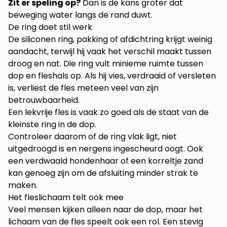
Zit er speling op?
Dan is de kans groter dat
beweging water langs de rand duwt.
De ring doet stil werk
De siliconen ring, pakking of afdichtring krijgt weinig
aandacht, terwijl hij vaak het verschil maakt tussen
droog en nat. Die ring vult minieme ruimte tussen
dop en fleshals op. Als hij vies, verdraaid of versleten
is, verliest de fles meteen veel van zijn
betrouwbaarheid.
Een lekvrije fles is vaak zo goed als de staat van de
kleinste ring in de dop.
Controleer daarom of de ring vlak ligt, niet
uitgedroogd is en nergens ingescheurd oogt. Ook
een verdwaald hondenhaar of een korreltje zand
kan genoeg zijn om de afsluiting minder strak te
maken.
Het fleslichaam telt ook mee
Veel mensen kijken alleen naar de dop, maar het
lichaam van de fles speelt ook een rol. Een stevig