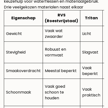
keuzehulp voor waterflessen en materiaalgebruik
.
Drie veelgekozen materialen naast elkaar
RVS
S
Eigenschap
Tritan
(Roestvrijstaal)
Vaak wat
Gewicht
Licht
V
zwaarder
V
Robuust en
Stevigheid
Slagvast
s
vormvast
fl
Vaak
K
Smaakoverdracht
Meestal beperkt
beperkt
o
H
Vaak goed
Vaak
v
Schoonmaak
schoon te
praktisch
k
houden
o