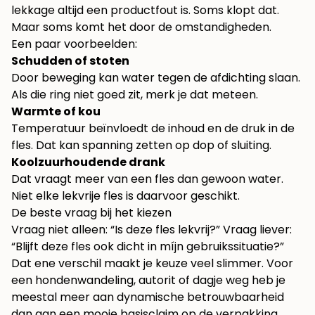
lekkage altijd een productfout is. Soms klopt dat.
Maar soms komt het door de omstandigheden.
Een paar voorbeelden:
Schudden of stoten
Door beweging kan water tegen de afdichting slaan.
Als die ring niet goed zit, merk je dat meteen.
Warmte of kou
Temperatuur beïnvloedt de inhoud en de druk in de
fles. Dat kan spanning zetten op dop of sluiting.
Koolzuurhoudende drank
Dat vraagt meer van een fles dan gewoon water.
Niet elke lekvrije fles is daarvoor geschikt.
De beste vraag bij het kiezen
Vraag niet alleen: “Is deze fles lekvrij?” Vraag liever:
“Blijft deze fles ook dicht in míjn gebruikssituatie?”
Dat ene verschil maakt je keuze veel slimmer. Voor
een hondenwandeling, autorit of dagje weg heb je
meestal meer aan dynamische betrouwbaarheid
dan aan een mooie basisclaim op de verpakking.