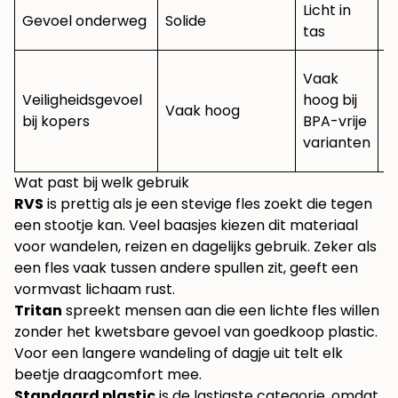
Licht in
Gevoel onderweg
Solide
W
tas
A
Vaak
v
Veiligheidsgevoel
hoog bij
Vaak hoog
m
bij kopers
BPA-vrije
e
varianten
a
Wat past bij welk gebruik
RVS
is prettig als je een stevige fles zoekt die tegen
een stootje kan. Veel baasjes kiezen dit materiaal
voor wandelen, reizen en dagelijks gebruik. Zeker als
een fles vaak tussen andere spullen zit, geeft een
vormvast lichaam rust.
Tritan
spreekt mensen aan die een lichte fles willen
zonder het kwetsbare gevoel van goedkoop plastic.
Voor een langere wandeling of dagje uit telt elk
beetje draagcomfort mee.
Standaard plastic
is de lastigste categorie, omdat