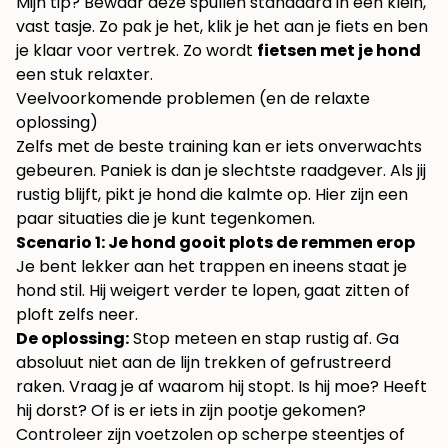
Mijn tip? Bewaar deze spullen standaard in een klein,
vast tasje. Zo pak je het, klik je het aan je fiets en ben
je klaar voor vertrek. Zo wordt
fietsen met je hond
een stuk relaxter.
Veelvoorkomende problemen (en de relaxte
oplossing)
Zelfs met de beste training kan er iets onverwachts
gebeuren. Paniek is dan je slechtste raadgever. Als jij
rustig blijft, pikt je hond die kalmte op. Hier zijn een
paar situaties die je kunt tegenkomen.
Scenario 1: Je hond gooit plots de remmen erop
Je bent lekker aan het trappen en ineens staat je
hond stil. Hij weigert verder te lopen, gaat zitten of
ploft zelfs neer.
De oplossing:
Stop meteen en stap rustig af. Ga
absoluut niet aan de lijn trekken of gefrustreerd
raken. Vraag je af waarom hij stopt. Is hij moe? Heeft
hij dorst? Of is er iets in zijn pootje gekomen?
Controleer zijn voetzolen op scherpe steentjes of