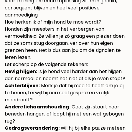
voor training. De echte oplossing zit ‘m in geduld,
consequent blijven en heel veel positieve
aanmoediging.
Hoe herken ik of mijn hond te moe wordt?
Honden zijn meesters in het verbergen van
vermoeidheid. Ze willen je zó graag een plezier doen
dat ze soms stug doorgaan, ver over hun eigen
grenzen heen. Het is dus aan jou om de signalen te
leren lezen.
Let scherp op de volgende tekenen:
Hevig hijgen:
Is je hond veel harder aan het hijgen
dan normaal en neemt het niet af als je even stopt?
Achterblijven:
Merk je dat hij moeite heeft om je bij
te benen, terwijl hij normaal gesproken vrolijk
meedraaft?
Andere lichaamshouding:
Gaat zijn staart naar
beneden hangen, of loopt hij met een wat gebogen
rug?
Gedragsverandering:
Wil hij bij elke pauze meteen