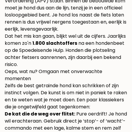
Verordening (APV) staan. Binnen de bebouwde kom
moet je hond dus aan de lijn, tenzij je in een officieel
losloopgebied bent. Je hond los naast de fiets laten
rennen is dus vrijwel nergens toegestaan en, eerlijk is
eerlijk, levensgevaarlijk.
Dat het mis kan gaan, blijkt wel uit de cijfers. Jaarlijks
komen zo'n
1.800 slachtoffers
na een hondenbeet
op de Spoedeisende Hulp. Honden die plotseling
achter fietsers aanrennen, zijn daarbij een bekend
risico.
Oeps, wat nu? Omgaan met onverwachte
momenten
Zelfs de best getrainde hond kan schrikken of zijn
instinct volgen. De kunst is om niet in paniek te raken
en te weten wat je moet doen. Een paar klassiekers
die je ongetwijfeld gaat tegenkomen:
De kat die de weg over flitst:
Pure oerdrift! Je hond
wil erachteraan. Gebruik direct je ‘stop’- of ‘wacht’-
commando met een lage, kalme stem en rem zelf