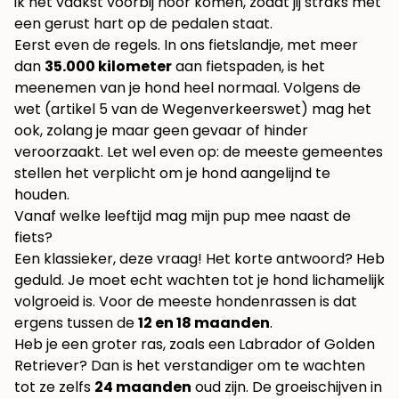
ik het vaakst voorbij hoor komen, zodat jij straks met
een gerust hart op de pedalen staat.
Eerst even de regels. In ons fietslandje, met meer
dan
35.000 kilometer
aan fietspaden, is het
meenemen van je hond heel normaal. Volgens de
wet (artikel 5 van de Wegenverkeerswet) mag het
ook, zolang je maar geen gevaar of hinder
veroorzaakt. Let wel even op: de meeste gemeentes
stellen het verplicht om je hond aangelijnd te
houden.
Vanaf welke leeftijd mag mijn pup mee naast de
fiets?
Een klassieker, deze vraag! Het korte antwoord? Heb
geduld. Je moet echt wachten tot je hond lichamelijk
volgroeid is. Voor de meeste hondenrassen is dat
ergens tussen de
12 en 18 maanden
.
Heb je een groter ras, zoals een Labrador of Golden
Retriever? Dan is het verstandiger om te wachten
tot ze zelfs
24 maanden
oud zijn. De groeischijven in