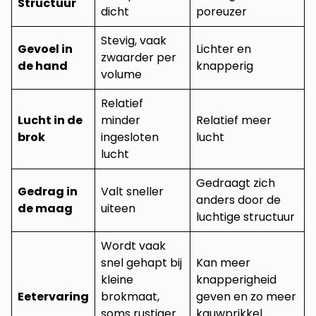
Structuur
dicht
poreuzer
Stevig, vaak
Gevoel in
Lichter en
zwaarder per
de hand
knapperig
volume
Relatief
Lucht in de
minder
Relatief meer
brok
ingesloten
lucht
lucht
Gedraagt zich
Gedrag in
Valt sneller
anders door de
de maag
uiteen
luchtige structuur
Wordt vaak
snel gehapt bij
Kan meer
kleine
knapperigheid
Eetervaring
brokmaat,
geven en zo meer
soms rustiger
kauwprikkel