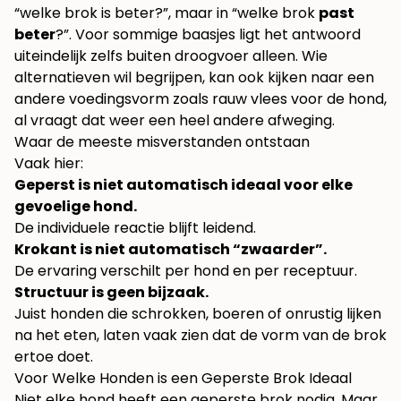
“welke brok is beter?”, maar in “welke brok
past
beter
?”. Voor sommige baasjes ligt het antwoord
uiteindelijk zelfs buiten droogvoer alleen. Wie
alternatieven wil begrijpen, kan ook kijken naar een
andere voedingsvorm zoals
rauw vlees voor de hond
,
al vraagt dat weer een heel andere afweging.
Waar de meeste misverstanden ontstaan
Vaak hier:
Geperst is niet automatisch ideaal voor elke
gevoelige hond.
De individuele reactie blijft leidend.
Krokant is niet automatisch “zwaarder”.
De ervaring verschilt per hond en per receptuur.
Structuur is geen bijzaak.
Juist honden die schrokken, boeren of onrustig lijken
na het eten, laten vaak zien dat de vorm van de brok
ertoe doet.
Voor Welke Honden is een Geperste Brok Ideaal
Niet elke hond heeft een geperste brok nodig. Maar