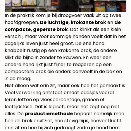
In de praktijk kom je bij droogvoer vaak uit op twee
hoofdgroepen.
De luchtige, krokante brok
en
de
compacte, geperste brok
. Dat klinkt als een klein
verschil, maar voor sommige honden voelt dat in het
dagelijks leven juist heel groot. De ene hond
knabbelt rustig op een krokante brok, de andere
slikt die bijna in zonder te kauwen. En weer een
andere hond lijkt juist fijner te reageren op een
compactere brok die anders aanvoelt in de bek en
in de maag.
Niet alleen wat erin zit, maar ook hoe het gemaakt is
Veel verwarring ontstaat omdat baasjes vooral
leren letten op vleespercentage, granen of
leeftijdsfase. Dat is logisch, maar het zegt nog niet
alles. De
productiemethode
bepaalt namelijk mee
hoe de brok eruitziet, hoe stevig hij is, hoeveel lucht
erin zit en hoe hij zich gedraagt zodra je hond hem