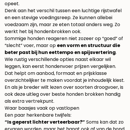
opeet.
Denk aan het verschil tussen een luchtige rijstwafel
en een stevige voedingsreep. Ze kunnen allebei
voedzaam zijn, maar ze eten totaal anders weg. Zo
werkt het bij hondenbrokken ook.
Sommige honden reageren niet zozeer op “goed” of
“slecht” voer, maar op
een vorm en structuur die
beter past bij hun eettempo en spijsvertering
.
Wie rustig verschillende opties naast elkaar wil
leggen, kan eerst
hondenvoer prijzen vergelijken
.
Dat helpt om aanbod, formaat en prijsklasse
overzichtelijker te maken voordat je inhoudelijk kiest.
En als je breder wilt lezen over soorten droogvoer, is
ook deze uitleg over
beste honden brokken
handig
als extra vertrekpunt.
Waar baasjes vaak op vastlopen
Een paar herkenbare twijfels:
“Is geperst lichter verteerbaar?”
Soms kan dat zo
ervaren worden, maar het hangt ook af van de hond