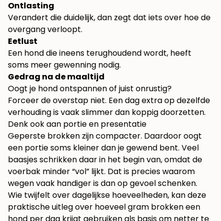
Ontlasting
Verandert die duidelijk, dan zegt dat iets over hoe de
overgang verloopt.
Eetlust
Een hond die ineens terughoudend wordt, heeft
soms meer gewenning nodig.
Gedrag na de maaltijd
Oogt je hond ontspannen of juist onrustig?
Forceer de overstap niet. Een dag extra op dezelfde
verhouding is vaak slimmer dan koppig doorzetten.
Denk ook aan portie en presentatie
Geperste brokken zijn compacter. Daardoor oogt
een portie soms kleiner dan je gewend bent. Veel
baasjes schrikken daar in het begin van, omdat de
voerbak minder “vol” lijkt. Dat is precies waarom
wegen vaak handiger is dan op gevoel schenken.
Wie twijfelt over dagelijkse hoeveelheden, kan deze
praktische uitleg over
hoeveel gram brokken een
hond per dag krijgt
gebruiken als basis om netter te