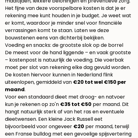
maaltijden, lekkere beloningen en preventieve zorg.
Het fijne van deze voorspelbare kosten is dat je er
rekening mee kunt houden in je budget. Je weet wat
er komt, waardoor je minder snel voor financiële
verrassingen komt te staan. Laten we deze
bouwstenen eens van dichterbij bekijken.
Voeding en snacks: de grootste slok op de borrel
De meest voor de hand liggende – en vaak grootste
– kostenpost is natuurlijk de voeding. Die voerbak
moet per slot van rekening elke dag gevuld worden.
De kosten hiervoor kunnen in Nederland flink
uiteenlopen, gemiddeld van
€20 tot wel €150 per
maand
.
Voor een standaard dieet met droog- en natvoer
kun je rekenen op zo'n
€35 tot €50
per maand. Dit
hangt natuurlijk sterk af van het ras en eventuele
dieetwensen. Een kleine Jack Russell eet
bijvoorbeeld voor ongeveer
€20
per maand, terwijl
een Franse bulldog met een gevoelige spijsvertering