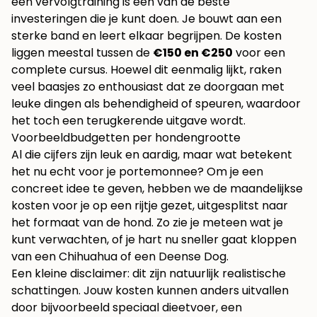
een vervolgtraining is een van de beste
investeringen die je kunt doen. Je bouwt aan een
sterke band en leert elkaar begrijpen. De kosten
liggen meestal tussen de
€150 en €250
voor een
complete cursus. Hoewel dit eenmalig lijkt, raken
veel baasjes zo enthousiast dat ze doorgaan met
leuke dingen als behendigheid of speuren, waardoor
het toch een terugkerende uitgave wordt.
Voorbeeldbudgetten per hondengrootte
Al die cijfers zijn leuk en aardig, maar wat betekent
het nu echt voor je portemonnee? Om je een
concreet idee te geven, hebben we de maandelijkse
kosten voor je op een rijtje gezet, uitgesplitst naar
het formaat van de hond. Zo zie je meteen wat je
kunt verwachten, of je hart nu sneller gaat kloppen
van een Chihuahua of een Deense Dog.
Een kleine disclaimer: dit zijn natuurlijk realistische
schattingen. Jouw kosten kunnen anders uitvallen
door bijvoorbeeld speciaal dieetvoer, een