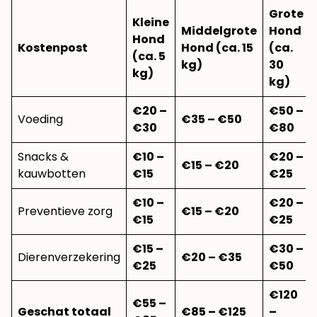
Grote
Kleine
Middelgrote
Hond
Hond
Kostenpost
Hond (ca. 15
(ca.
(ca. 5
kg)
30
kg)
kg)
€20 –
€50 –
Voeding
€35 – €50
€30
€80
Snacks &
€10 –
€20 –
€15 – €20
kauwbotten
€15
€25
€10 –
€20 –
Preventieve zorg
€15 – €20
€15
€25
€15 –
€30 –
Dierenverzekering
€20 – €35
€25
€50
€120
€55 –
Geschat totaal
€85 – €125
–