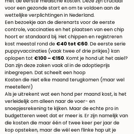
met de eerste medische kosten. Deze zijn cruciaal
voor een gezonde start en om te voldoen aan de
wettelijke verplichtingen in Nederland.
Een bezoekje aan de dierenarts voor de eerste
controle, vaccinaties en het plaatsen van een chip
hoort er standaard bij. Het chippen en registreren
kost meestal rond de
€40 tot €60
. De eerste serie
puppyvaccinaties (vaak twee of drie prikjes) kan
oplopen tot
€100 – €150
. Komt je hond uit het asiel?
Dan zijn deze zaken vaak al in de adoptieprijs
inbegrepen. Dat scheelt een hoop
Kosten die niet elke maand terugkomen (maar wel
meetellen!)
Als je uitrekent wat een hond per maand kost, is het
verleidelijk om alleen naar de voer- en
snoepjesrekening te kijken. Maar de echte pro in
budgetteren weet dat er meer is. Er zijn namelijk van
die kosten die maar één of twee keer per jaar de
kop opsteken, maar die wél een flinke hap uit je