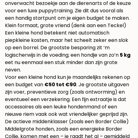
onverwacht bezoekje aan de dierenarts of de keuze
voor een luxe puppytraining. Zie dit dus vooral als
een handig startpunt om je eigen budget te maken.
Klein formaat, grote vriend (denk aan een Teckel)
Een kleine hond betekent niet automatisch
piepkleine kosten, maar het scheelt zeker een slok
op een borrel. De grootste besparing zit ‘m
logischerwijs in de voeding; een hondje van zo’n
5 kg
eet nu eenmaal een stuk minder dan zijn grote
neven.
Voor een kleine hond kun je maandelijks rekenen op
een budget van
€50 tot €90
. Je grootste uitgaven
zijn voer, preventieve zorg (zoals ontworming) en
eventueel een verzekering. Een fijn extraatje is dat
accessoires als een leuke hondenmand of een
nieuwe riem vaak ook wat vriendelijker geprijsd zijn.
De actieve middenklasser (zoals een Border Collie)
Middelgrote honden, zoals een energieke Border
Collie, komen met een – je raadt het al – gemiddeld