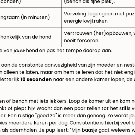
econden)
(bench als fijne plek).
Verveling tegengaan met puzz
angzaam (in minuten)
energie kwijtraken.
Vertrouwen (her)opbouwen, ver
fhankelijk van de hond
nooit forceren.
tie van
jouw
hond en pas het tempo daarop aan.
n de constante aanwezigheid van zijn moeder en nestgenoo
en alleen te laten, maar om hem te leren dat het niet eng is 
letterlijk
10 seconden
naar een andere kamer lopen, de 
yren of bench met iets lekkers. Loop de kamer uit en kom 
ankt of piept hij? Wacht dan een paar tellen tot het stil is
er. Een rustige "goed zo" is meer dan genoeg. Zo wordt 
es meerdere keren per dag. Consistentie is hierbij veel b
 als ademhalen. Je pup leert: "Mijn baasje gaat weleens w