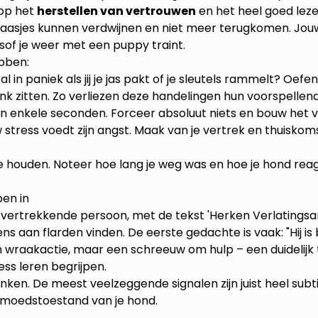
 op het
herstellen van vertrouwen
en het heel goed leze
 baasjes kunnen verdwijnen en niet meer terugkomen. Jouw
sof je weer met een puppy traint.
bben:
l in paniek als jij je jas pakt of je sleutels rammelt? Oef
ank zitten. Zo verliezen deze handelingen hun voorspelle
 enkele seconden. Forceer absoluut niets en bouw het v
ouw stress voedt zijn angst. Maak van je vertrek en thuis
 te houden. Noteer hoe lang je weg was en hoe je hond rea
pen in
ns aan flarden vinden. De eerste gedachte is vaak: "Hij i
n wraakactie, maar een schreeuw om hulp – een duidelijk
ess leren begrijpen.
nken. De meest veelzeggende signalen zijn juist heel subtie
gemoedstoestand van je hond.