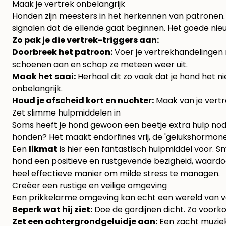
Maak je vertrek onbelangrijk
Honden zijn meesters in het herkennen van patronen. He
signalen dat de ellende gaat beginnen. Het goede nieuw
Zo pak je die vertrek-triggers aan:
Doorbreek het patroon:
Voer je vertrekhandelingen m
schoenen aan en schop ze meteen weer uit.
Maak het saai:
Herhaal dit zo vaak dat je hond het 
onbelangrijk.
Houd je afscheid kort en nuchter:
Maak van je vertre
Zet slimme hulpmiddelen in
Soms heeft je hond gewoon een beetje extra hulp nod
honden? Het maakt endorfines vrij, de 'gelukshormone
Een
likmat
is hier een fantastisch hulpmiddel voor. S
hond een positieve en rustgevende bezigheid, waardoor
heel effectieve manier om milde stress te managen.
Creëer een rustige en veilige omgeving
Een prikkelarme omgeving kan echt een wereld van vers
Beperk wat hij ziet:
Doe de gordijnen dicht. Zo voorkom
Zet een achtergrondgeluidje aan:
Een zacht muziek