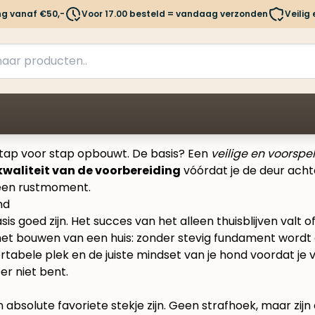
ng vanaf €50,-
Voor 17.00 besteld = vandaag verzonden
Veilig
e stap voor stap opbouwt. De basis? Een
veilige en voorsp
kwaliteit van de voorbereiding
vóórdat je de deur achter
n een rustmoment.
nd
 goed zijn. Het succes van het alleen thuisblijven valt 
 het bouwen van een huis: zonder stevig fundament wordt d
abele plek en de juiste mindset van je hond voordat je ve
 er niet bent.
n absolute favoriete stekje zijn. Geen strafhoek, maar zijn