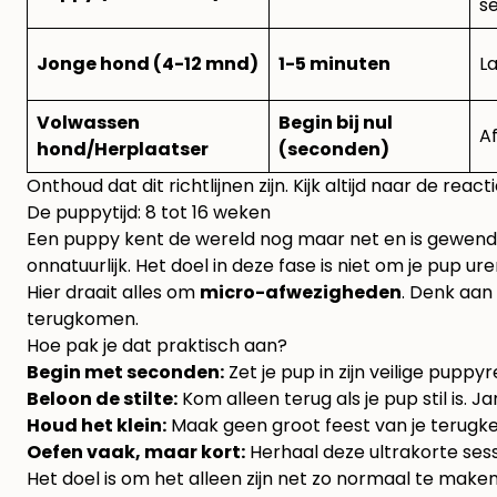
s
Jonge hond (4-12 mnd)
1-5 minuten
L
Volwassen
Begin bij nul
A
hond/Herplaatser
(seconden)
Onthoud dat dit richtlijnen zijn. Kijk altijd naar de reac
De puppytijd: 8 tot 16 weken
Een puppy kent de wereld nog maar net en is gewend aa
onnatuurlijk. Het doel in deze fase is niet om je pup ur
Hier draait alles om
micro-afwezigheden
. Denk aan 
terugkomen.
Hoe pak je dat praktisch aan?
Begin met seconden:
Zet je pup in zijn veilige pupp
Beloon de stilte:
Kom alleen terug als je pup stil is. J
Houd het klein:
Maak geen groot feest van je terugke
Oefen vaak, maar kort:
Herhaal deze ultrakorte sessi
Het doel is om het alleen zijn net zo normaal te maken