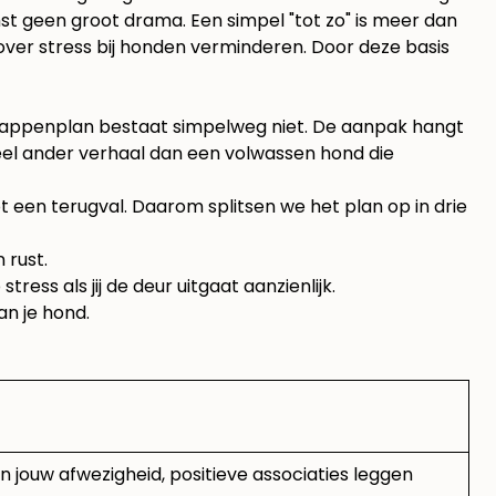
omst geen groot drama. Een simpel "tot zo" is meer dan
 over
stress bij honden verminderen
. Door deze basis
d stappenplan bestaat simpelweg niet. De aanpak hangt
heel ander verhaal dan een volwassen hond die
 tot een terugval. Daarom splitsen we het plan op in drie
ess als jij de deur uitgaat aanzienlijk.
n je hond.
n jouw afwezigheid, positieve associaties leggen