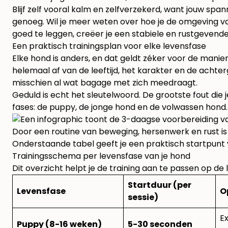
Blijf zelf vooral kalm en zelfverzekerd, want jouw span
genoeg. Wil je meer weten over hoe je de omgeving va
goed te leggen, creëer je een stabiele en rustgevende 
Een praktisch trainingsplan voor elke levensfase
Elke hond is anders, en dat geldt zéker voor de manie
helemaal af van de leeftijd, het karakter en de acht
misschien al wat bagage met zich meedraagt.
Geduld is echt het sleutelwoord. De grootste fout die je
fases: de puppy, de jonge hond en de volwassen hond.
Door een routine van beweging, hersenwerk en rust is j
Onderstaande tabel geeft je een praktisch startpunt 
Trainingsschema per levensfase van je hond
Dit overzicht helpt je de training aan te passen op de 
Startduur (per
Levensfase
O
sessie)
E
Puppy (8-16 weken)
5-30 seconden