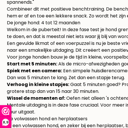
spannends."
Combineer dit met positieve benchtraining. De bench m
hem er af en toe een lekkere snack. Zo wordt het zijn ei
De jonge hond: 4 tot 12 maanden
Welkom in de puberteit! In deze fase test je hond grenz
te doen, en dat is meestal niet iets waar jij blij van w
Een gevulde likmat of een voerpuzzel is nu je beste vri
naar een smakelijke uitdaging. Dit creëert een positiev
Voor jonge honden bouw je de tijd in kleine, voorspel
Start met 5 minuten:
Als de micro-afwezigheden goe
Spiek met een camera:
Een simpele huisdierencamera 
Dan was 5 minuten te lang. Zet dan een stapje terug.
Verhoog in kleine stapjes:
Gaat 5 minuten goed? Prob
grotere stap dan van 15 naar 30 minuten.
Wissel de momenten af:
Oefen niet alleen 's ochtend
Mentale uitdaging is in deze fase cruciaal. Voor meer i
deur uitgaat.
De volwassen hond en herplaatsers
8,9
Bij een volwassen hond, en zeker bij een herplaatser, 