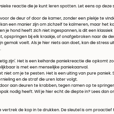
en fysieke reactie die je kunt leren spotten. Let eens op dez
 voor de deur of door de kamer, zonder een plekje te vin
 kan een manier zijn om zichzelf te kalmeren, maar het ka
en je hond heeft zich niet ingespannen, is dit een klassie
tst, opspringen bij elk kraakje, of onafgebroken naar de de
zijn gemak voelt. Als je hier niets aan doet, kan die stress
.
etig zijn'. Het is een keiharde paniekreactie die opkomt 
lijkbaar is met een menselijke paniekaanval.
niet om je te pesten. Het is een uiting van pure paniek. 
nieling en de straf die uren later volgt.
 door aan deuren te krabben, tegen ramen op te springen 
k nodig heeft. Wil je hier echt de diepte in? Lees dan on
vertrek de kop in te drukken. De sleutel is om proactief