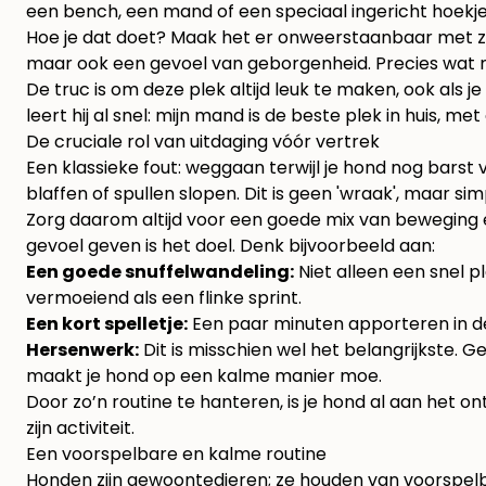
een bench, een mand of een speciaal ingericht hoekje 
Hoe je dat doet? Maak het er onweerstaanbaar met zij
maar ook een gevoel van geborgenheid. Precies wat n
De truc is om deze plek altijd leuk te maken, ook als 
leert hij al snel: mijn mand is de beste plek in huis, me
De cruciale rol van uitdaging vóór vertrek
Een klassieke fout: weggaan terwijl je hond nog barst 
blaffen of spullen slopen. Dit is geen 'wraak', maar s
Zorg daarom altijd voor een goede mix van beweging 
gevoel geven is het doel. Denk bijvoorbeeld aan:
Een goede snuffelwandeling:
Niet alleen een snel p
vermoeiend als een flinke sprint.
Een kort spelletje:
Een paar minuten apporteren in de t
Hersenwerk:
Dit is misschien wel het belangrijkste. G
maakt je hond op een kalme manier moe.
Door zo’n routine te hanteren, is je hond al aan het on
zijn activiteit.
Een voorspelbare en kalme routine
Honden zijn gewoontedieren; ze houden van voorspelb