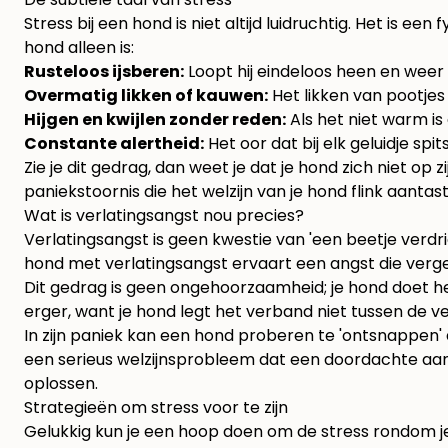
Stress bij een hond is niet altijd luidruchtig. Het is e
hond alleen is:
Rusteloos ijsberen:
Loopt hij eindeloos heen en weer
Overmatig likken of kauwen:
Het likken van pootjes
Hijgen en kwijlen zonder reden:
Als het niet warm is 
Constante alertheid:
Het oor dat bij elk geluidje spi
Zie je dit gedrag, dan weet je dat je hond zich niet op 
paniekstoornis die het welzijn van je hond flink aantast
Wat is verlatingsangst nou precies?
Verlatingsangst is geen kwestie van 'een beetje verdri
hond met verlatingsangst ervaart een angst die verge
Dit gedrag is geen ongehoorzaamheid; je hond doet het 
erger, want je hond legt het verband niet tussen de ver
In zijn paniek kan een hond proberen te 'ontsnappen'
een serieus welzijnsprobleem dat een doordachte aanpa
oplossen
.
Strategieën om stress voor te zijn
Gelukkig kun je een hoop doen om de stress rondom je 