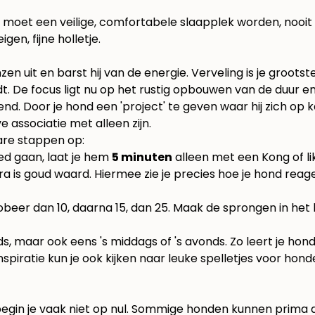
oet een veilige, comfortabele slaapplek worden, nooit een
gen, fijne holletje.
en uit en barst hij van de energie. Verveling is je grootst
ordt. De focus ligt nu op het rustig opbouwen van de duur en
end. Door je hond een 'project' te geven waar hij zich op 
e associatie met alleen zijn.
bare stappen op:
d gaan, laat je hem
5 minuten
alleen met een Kong of li
is goud waard. Hiermee zie je precies hoe je hond reageert
eer dan 10, daarna 15, dan 25. Maak de sprongen in het be
s, maar ook eens 's middags of 's avonds. Zo leert je hond
nspiratie kun je ook kijken naar leuke
spelletjes voor hond
begin je vaak niet op nul. Sommige honden kunnen prima all