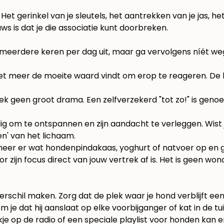
t gerinkel van je sleutels, het aantrekken van je jas, het
s is dat je die associatie kunt doorbreken.
eerdere keren per dag uit, maar ga vervolgens níét weg. 
niet meer de moeite waard vindt om erop te reageren. De
k geen groot drama. Een zelfverzekerd "tot zo!" is genoeg
ig om te ontspannen en zijn aandacht te verleggen. Wist
n' van het lichaam.
meer er wat hondenpindakaas, yoghurt of natvoer op en gee
 zijn focus direct van jouw vertrek af is. Het is geen w
chil maken. Zorg dat de plek waar je hond verblijft een 
 je dat hij aanslaat op elke voorbijganger of kat in de tui
je op de radio of een speciale playlist voor honden kan 