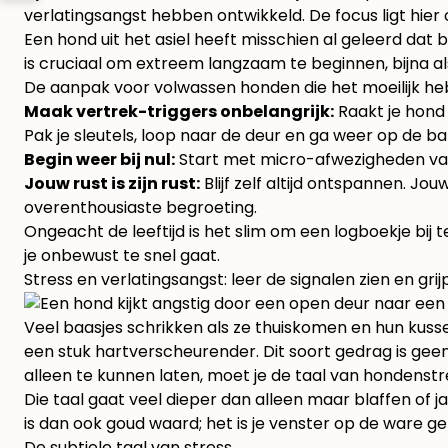
verlatingsangst hebben ontwikkeld. De focus ligt hier
Een hond uit het asiel heeft misschien al geleerd dat
is cruciaal om extreem langzaam te beginnen, bijna al
De aanpak voor volwassen honden die het moeilijk he
Maak vertrek-triggers onbelangrijk:
Raakt je hond a
Pak je sleutels, loop naar de deur en ga weer op de b
Begin weer bij nul:
Start met micro-afwezigheden van
Jouw rust is zijn rust:
Blijf zelf altijd ontspannen. J
overenthousiaste begroeting.
Ongeacht de leeftijd is het slim om een logboekje bij
je onbewust te snel gaat.
Stress en verlatingsangst: leer de signalen zien en grij
Veel baasjes schrikken als ze thuiskomen en hun kusse
een stuk hartverscheurender. Dit soort gedrag is gee
alleen te kunnen laten, moet je de taal van hondenstr
Die taal gaat veel dieper dan alleen maar blaffen of ja
is dan ook goud waard; het is je venster op de ware 
De subtiele taal van stress