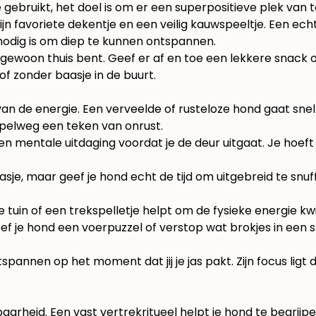
gebruikt, het doel is om er een superpositieve plek van 
n favoriete dekentje en een veilig kauwspeeltje. Een ech
odig is om diep te kunnen ontspannen.
je gewoon thuis bent. Geef er af en toe een lekkere snack 
t of zonder baasje in de buurt.
van de energie. Een verveelde of rusteloze hond gaat snel
impelweg een teken van onrust.
en mentale uitdaging voordat je de deur uitgaat. Je hoe
lasje, maar geef je hond echt de tijd om uitgebreid te snu
uin of een trekspelletje helpt om de fysieke energie kwij
eef je hond een voerpuzzel of verstop wat brokjes in een sn
tspannen op het moment dat jij je jas pakt. Zijn focus lig
aarheid. Een vast vertrekritueel helpt je hond te begri