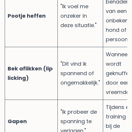
benadere
"Ik voel me
van een
Pootje heffen
onzeker in
onbekend
deze situatie."
hond of
persoon.
Wanneer h
"Dit vind ik
wordt
Bek aflikken (lip
spannend of
geknuffel
licking)
ongemakkelijk."
door een
vreemde.
Tijdens e
"Ik probeer de
training o
Gapen
spanning te
bij de
verlagen."