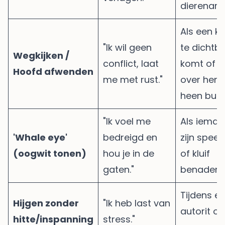
dierenarts
Als een ki
"Ik wil geen
te dichtbij
Wegkijken /
conflict, laat
komt of j
Hoofd afwenden
me met rust."
over hem
heen buig
"Ik voel me
Als iema
'Whale eye'
bedreigd en
zijn speelt
(oogwit tonen)
hou je in de
of kluif
gaten."
benadert.
Tijdens e
Hijgen zonder
"Ik heb last van
autorit of
hitte/inspanning
stress."